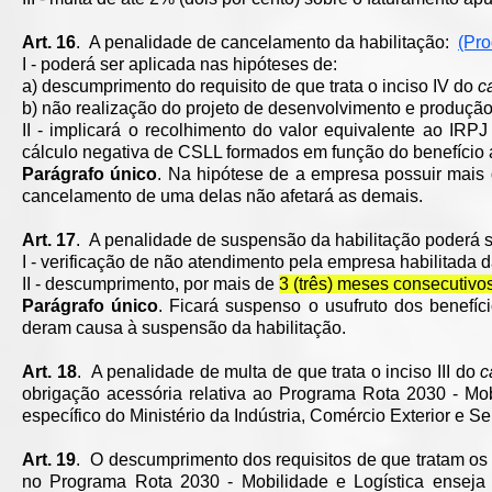
Art. 16
. A penalidade de cancelamento da habilitação:
(Pro
I - poderá ser aplicada nas hipóteses de:
a) descumprimento do requisito de que trata o inciso IV do
c
b) não realização do projeto de desenvolvimento e produção te
II - implicará o recolhimento do valor equivalente ao IRP
cálculo negativa de CSLL formados em função do benefício at
Parágrafo único
. Na hipótese de a empresa possuir mais 
cancelamento de uma delas não afetará as demais.
Art. 17
. A penalidade de suspensão da habilitação poderá 
I - verificação de não atendimento pela empresa habilitada da
II - descumprimento, por mais de
3 (três) meses consecutivo
Parágrafo único
. Ficará suspenso o usufruto dos benefí
deram causa à suspensão da habilitação.
Art. 18
. A penalidade de multa de que trata o inciso III do
c
obrigação acessória relativa ao Programa Rota 2030 - Mob
específico do Ministério da Indústria, Comércio Exterior e Se
Art. 19
. O descumprimento dos requisitos de que tratam os inc
no Programa Rota 2030 - Mobilidade e Logística enseja a 