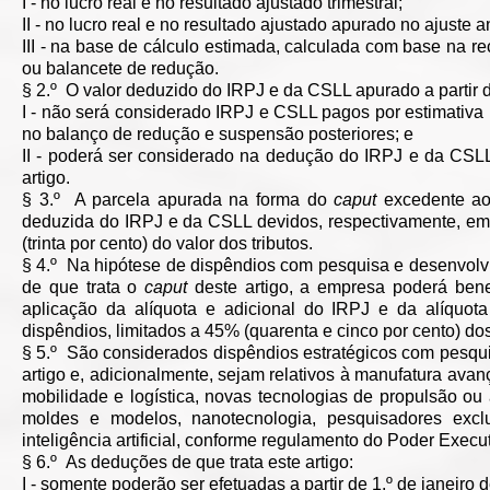
I - no lucro real e no resultado ajustado trimestral;
II - no lucro real e no resultado ajustado apurado no ajuste a
III - na base de cálculo estimada, calculada com base na 
ou balancete de redução.
§ 2.º O valor deduzido do IRPJ e da CSLL apurado a partir da 
I - não será considerado IRPJ e CSLL pagos por estimativa pa
no balanço de redução e suspensão posteriores; e
II - poderá ser considerado na dedução do IRPJ e da CSLL 
artigo.
§ 3.º A parcela apurada na forma do
caput
excedente ao 
deduzida do IRPJ e da CSLL devidos, respectivamente, em
(trinta por cento) do valor dos tributos.
§ 4.º Na hipótese de dispêndios com pesquisa e desenvolv
de que trata o
caput
deste artigo, a empresa poderá bene
aplicação da alíquota e adicional do IRPJ e da alíquot
dispêndios, limitados a 45% (quarenta e cinco por cento) do
§ 5.º São considerados dispêndios estratégicos com pesqu
artigo e, adicionalmente, sejam relativos à manufatura avan
mobilidade e logística, novas tecnologias de propulsão ou
moldes e modelos, nanotecnologia, pesquisadores exclus
inteligência artificial, conforme regulamento do Poder Execut
§ 6.º As deduções de que trata este artigo:
I - somente poderão ser efetuadas a partir de 1.º de janeiro