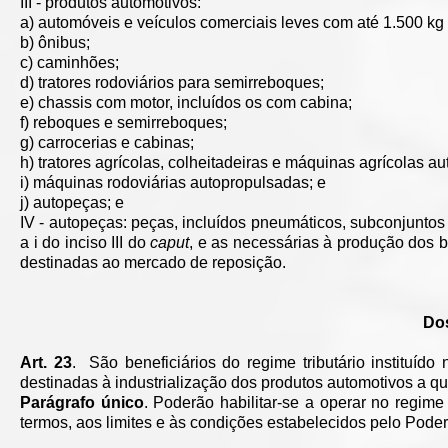
III - produtos automotivos:
a) automóveis e veículos comerciais leves com até 1.500 kg
b) ônibus;
c) caminhões;
d) tratores rodoviários para semirreboques;
e) chassis com motor, incluídos os com cabina;
f) reboques e semirreboques;
g) carrocerias e cabinas;
h) tratores agrícolas, colheitadeiras e máquinas agrícolas a
i) máquinas rodoviárias autopropulsadas; e
j) autopeças; e
IV - autopeças: peças, incluídos pneumáticos, subconjuntos
a i do inciso III do
caput
, e as necessárias à produção dos be
destinadas ao mercado de reposição.
Dos
Art. 23
. São beneficiários do regime tributário instituíd
destinadas à industrialização dos produtos automotivos a que
Parágrafo único
. Poderão habilitar-se a operar no regime
termos, aos limites e às condições estabelecidos pelo Poder