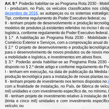
Art. 9.º
Poderão habilitar-se ao Programa Rota 2030 - Mobi
I - produzam, no País, os veículos classificados nos cód
dezembro de 2016
, as autopeças ou os sistemas estratégic
Tipi, conforme regulamento do Poder Executivo federal; ou
II - tenham projeto de desenvolvimento e produção tecnoló
modelos de produtos já existentes referidos no inciso I do
c
logística, conforme regulamento do Poder Executivo federal.
§ 1.º A habilitação ao Programa Rota 2030 - Mobilidade e
Comércio Exterior e Serviços, com a comprovação anual d
§ 2.º O projeto de desenvolvimento e produção tecnológica 
para o desenvolvimento de novos produtos ou de novos mode
a mobilidade e logística, e investimentos em ativos fixos.
§ 3.º Poderão ainda habilitar-se ao Programa Rota 2030 - 
disposto no § 2.º deste artigo e conforme regulamento do P
I - tenham em execução, na data de publicação da Medida P
produção tecnológica para a instalação de novas plantas ou d
II - tenham projeto de investimento nos termos dispostos no
com a finalidade de instalação, no País, de fábrica de veíc
mil) unidades e com investimento específico de, no mínimo, 
III - tenham projeto de investimento relativo à instalação d
(trinta e cinco mil) unidades e com investimento específic
veículo; ou