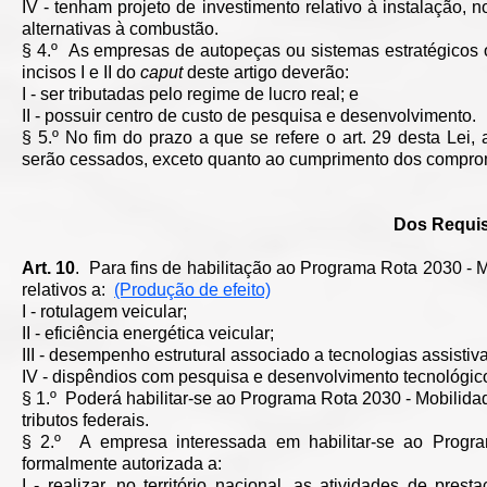
IV - tenham projeto de investimento relativo à instalação,
alternativas à combustão.
§ 4.º As empresas de autopeças ou sistemas estratégicos o
incisos I e II do
caput
deste artigo deverão:
I - ser tributadas pelo regime de lucro real; e
II - possuir centro de custo de pesquisa e desenvolvimento.
§ 5.º No fim do prazo a que se refere o art. 29 desta Lei,
serão cessados, exceto quanto ao cumprimento dos compro
Dos Requisi
Art. 10
. Para fins de habilitação ao Programa Rota 2030 - M
relativos a:
(Produção de efeito)
I - rotulagem veicular;
II - eficiência energética veicular;
III - desempenho estrutural associado a tecnologias assistiva
IV - dispêndios com pesquisa e desenvolvimento tecnológic
§ 1.º Poderá habilitar-se ao Programa Rota 2030 - Mobilida
tributos federais.
§ 2.º A empresa interessada em habilitar-se ao Progr
formalmente autorizada a:
I - realizar, no território nacional, as atividades de pr