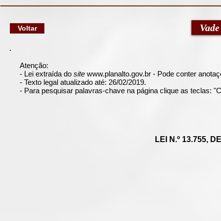
google-site-verification: googlec79a8dde6d277991.html
Vade
Voltar
Atenção:
- Lei extraída do
site
www.planalto.gov.br
- Pode conter anotaçõ
- Texto legal atualizado até: 26/02/2019.
- Para pesquisar palavras-chave na página clique as teclas: 
LEI N.º 13.755,