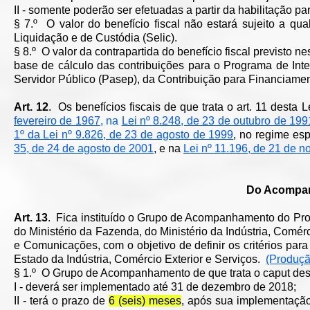
II - somente poderão ser efetuadas a partir da habilitação p
§ 7.º O valor do benefício fiscal não estará sujeito a qua
Liquidação e de Custódia (Selic).
§ 8.º O valor da contrapartida do benefício fiscal previsto 
base de cálculo das contribuições para o Programa de Int
Servidor Público (Pasep), da Contribuição para Financiame
Art. 12
. Os benefícios fiscais de que trata o art. 11 desta
fevereiro de 1967
, na
Lei nº 8.248, de 23 de outubro de 199
1º da Lei nº 9.826, de 23 de agosto de 1999
, no regime esp
35, de 24 de agosto de 2001
, e na
Lei nº 11.196, de 21 de 
Do Acompa
Art. 13
. Fica instituído o Grupo de Acompanhamento do Pro
do Ministério da Fazenda, do Ministério da Indústria, Comérc
e Comunicações, com o objetivo de definir os critérios pa
Estado da Indústria, Comércio Exterior e Serviços.
(Produçã
§ 1.º O Grupo de Acompanhamento de que trata o caput dest
I - deverá ser implementado até 31 de dezembro de 2018;
II - terá o prazo de
6 (seis) meses
, após sua implementação,