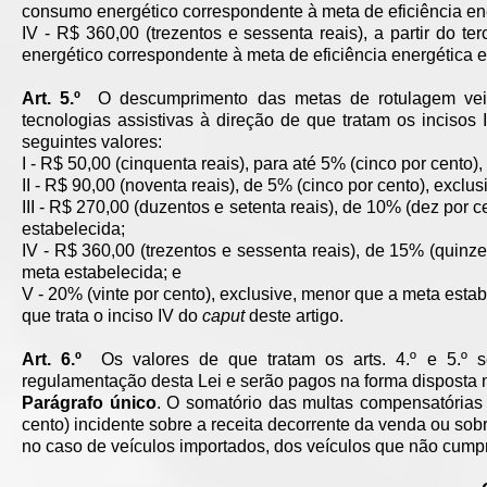
consumo energético correspondente à meta de eficiência en
IV - R$ 360,00 (trezentos e sessenta reais), a partir do 
energético correspondente à meta de eficiência energética 
Art. 5.º
O descumprimento das metas de rotulagem veicu
tecnologias assistivas à direção de que tratam os incisos I
seguintes valores:
I - R$ 50,00 (cinquenta reais), para até 5% (cinco por cento)
II - R$ 90,00 (noventa reais), de 5% (cinco por cento), exclu
III - R$ 270,00 (duzentos e setenta reais), de 10% (dez por c
estabelecida;
IV - R$ 360,00 (trezentos e sessenta reais), de 15% (quinze 
meta estabelecida; e
V - 20% (vinte por cento), exclusive, menor que a meta estab
que trata o inciso IV do
caput
deste artigo.
Art. 6.º
Os valores de que tratam os arts. 4.º e 5.º se
regulamentação desta Lei e serão pagos na forma disposta no 
Parágrafo único
. O somatório das multas compensatórias d
cento) incidente sobre a receita decorrente da venda ou sobr
no caso de veículos importados, dos veículos que não cumprem