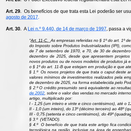
Art. 29
. Os benefícios de que trata esta Lei poderão ser us
agosto de 2017
.
Art. 30
. A
Lei n.º 9.440, de 14 de março de 1997
, passa a v
“
Art. 11-C.
As empresas referidas no § 1º do art. 1º des
do Imposto sobre Produtos Industrializados (IPI), co
de 7 de setembro de 1970, e 70, de 30 de dezembro 
dezembro de 2025, desde que apresentem projetos 
novos produtos ou de novos modelos de produtos já ex
o § 1º do art. 11-B que estejam em produção e que ate
§ 1.º Os novos projetos de que trata o caput deste 
valores mínimos de investimentos realizados pela emp
de dezembro de 2025, na forma estabelecida pelo Pod
§ 2.º O crédito presumido será equivalente ao resulta
de 2002
, sobre o valor das vendas no mercado interno
artigo, multiplicado por:
I - 1,25 (um inteiro e vinte e cinco centésimos), até 
II - 1,0 (um inteiro), do 13º (décimo terceiro) ao 48º 
III - 0,75 (setenta e cinco centésimos), do 49º (quad
§ 3.º (VETADO).
§ 4.º O benefício de que trata este artigo fica cond
tecnológica na região, inclusive na área de engenha