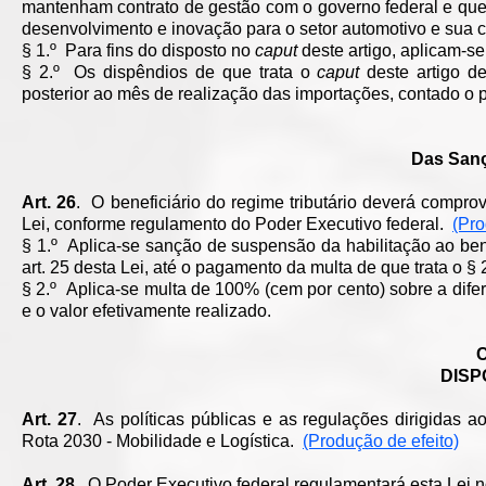
mantenham contrato de gestão com o governo federal e que
desenvolvimento e inovação para o setor automotivo e sua c
§ 1.º Para fins do disposto no
caput
deste artigo, aplicam-se 
§ 2.º Os dispêndios de que trata o
caput
deste artigo de
posterior ao mês de realização das importações, contado o 
Das Sanç
Art. 26
. O beneficiário do regime tributário deverá compro
Lei, conforme regulamento do Poder Executivo federal.
(Pro
§ 1.º Aplica-se sanção de suspensão da habilitação ao ben
art. 25 desta Lei, até o pagamento da multa de que trata o § 2
§ 2.º Aplica-se multa de 100% (cem por cento) sobre a difer
e o valor efetivamente realizado.
DISP
Art. 27
. As políticas públicas e as regulações dirigidas a
Rota 2030 - Mobilidade e Logística.
(Produção de efeito)
Art. 28
. O Poder Executivo federal regulamentará esta Lei 