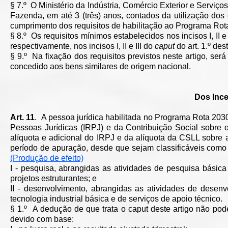
§ 7.º O Ministério da Indústria, Comércio Exterior e Serviço
Fazenda, em até 3 (três) anos, contados da utilização dos c
cumprimento dos requisitos de habilitação ao Programa Rota
§ 8.º Os requisitos mínimos estabelecidos nos incisos I, II e 
respectivamente, nos incisos I, II e III do
caput
do art. 1.º dest
§ 9.º Na fixação dos requisitos previstos neste artigo, s
concedido aos bens similares de origem nacional.
Dos Inc
Art. 11
. A pessoa jurídica habilitada no Programa Rota 203
Pessoas Jurídicas (IRPJ) e da Contribuição Social sobre 
alíquota e adicional do IRPJ e da alíquota da CSLL sobre a
período de apuração, desde que sejam classificáveis c
(Produção de efeito)
I - pesquisa, abrangidas as atividades de pesquisa básica
projetos estruturantes; e
II - desenvolvimento, abrangidas as atividades de desenv
tecnologia industrial básica e de serviços de apoio técnico.
§ 1.º A dedução de que trata o caput deste artigo não po
devido com base: