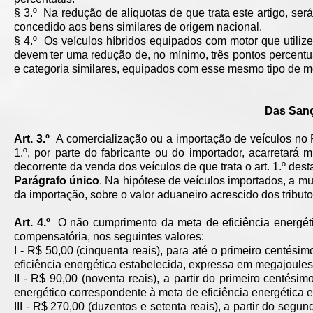
§ 3.º Na redução de alíquotas de que trata este artigo, s
concedido aos bens similares de origem nacional.
§ 4.º Os veículos híbridos equipados com motor que utilize,
devem ter uma redução de, no mínimo, três pontos percentua
e categoria similares, equipados com esse mesmo tipo de mo
Das Sanç
Art. 3.º
A comercialização ou a importação de veículos no Pa
1.º, por parte do fabricante ou do importador, acarretará 
decorrente da venda dos veículos de que trata o art. 1.º desta
Parágrafo único
. Na hipótese de veículos importados, a mu
da importação, sobre o valor aduaneiro acrescido dos tribut
Art. 4.º
O não cumprimento da meta de eficiência energétic
compensatória, nos seguintes valores:
I - R$ 50,00 (cinquenta reais), para até o primeiro centés
eficiência energética estabelecida, expressa em megajoules
II - R$ 90,00 (noventa reais), a partir do primeiro centés
energético correspondente à meta de eficiência energética 
III - R$ 270,00 (duzentos e setenta reais), a partir do segun