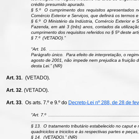
crédito presumido apurado.
§ 5.º O cumprimento dos requisitos apresentados no
Comércio Exterior e Serviços, que definirá os termos
§ 6.º O Ministério da Indústria, Comércio Exterior e 
Fazenda, em até 3 (três) anos, contados da utilização 
cumprimento dos requisitos referidos no § 5º deste art
§ 7.º (VETADO).”
“Art. 16. .........................................................................
Parágrafo único. Para efeito de interpretação, o regim
agosto de 2001, não impede nem prejudica a fruição dos
desta Lei.” (NR)
Art. 31
. (VETADO).
Art. 32
. (VETADO).
Art. 33
. Os arts. 7.º e 9.º do
Decreto-Lei nº 288, de 28 de fe
“Art. 7.º ..........................................................................
.......................................................................................
§ 13. O tratamento tributário estabelecido no caput e 
quadriciclos e triciclos e às respectivas partes e p
§ 14. (VETADO).” (NR)