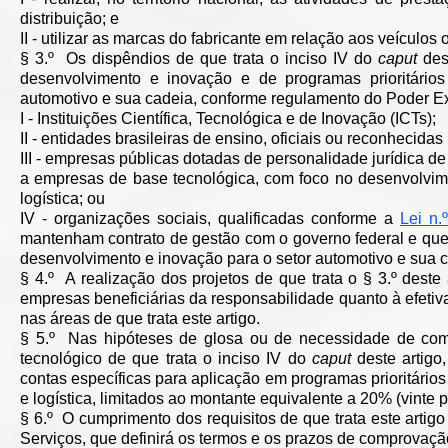
distribuição; e
II - utilizar as marcas do fabricante em relação aos veículo
§ 3.º Os dispêndios de que trata o inciso IV do
caput
dest
desenvolvimento e inovação e de programas prioritários
automotivo e sua cadeia, conforme regulamento do Poder Ex
I - Instituições Científica, Tecnológica e de Inovação (ICTs);
II - entidades brasileiras de ensino, oficiais ou reconhecidas
III - empresas públicas dotadas de personalidade jurídica 
a empresas de base tecnológica, com foco no desenvolvimen
logística; ou
IV - organizações sociais, qualificadas conforme a
Lei n.
mantenham contrato de gestão com o governo federal e que
desenvolvimento e inovação para o setor automotivo e sua c
§ 4.º A realização dos projetos de que trata o § 3.º dest
empresas beneficiárias da responsabilidade quanto à efetiva
nas áreas de que trata este artigo.
§ 5.º Nas hipóteses de glosa ou de necessidade de com
tecnológico de que trata o inciso IV do
caput
deste artigo
contas específicas para aplicação em programas prioritários
e logística, limitados ao montante equivalente a 20% (vinte 
§ 6.º O cumprimento dos requisitos de que trata este artigo
Serviços, que definirá os termos e os prazos de comprovaçã