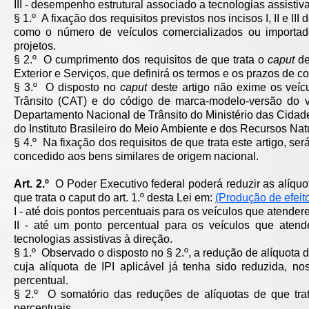
III - desempenho estrutural associado a tecnologias assistiva
§ 1.º A fixação dos requisitos previstos nos incisos I, II e III 
como o número de veículos comercializados ou importado
projetos.
§ 2.º O cumprimento dos requisitos de que trata o
caput
de
Exterior e Serviços, que definirá os termos e os prazos de 
§ 3.º O disposto no
caput
deste artigo não exime os veíc
Trânsito (CAT) e do código de marca-modelo-versão do v
Departamento Nacional de Trânsito do Ministério das Cidad
do Instituto Brasileiro do Meio Ambiente e dos Recursos Na
§ 4.º Na fixação dos requisitos de que trata este artigo, 
concedido aos bens similares de origem nacional.
Art. 2.º
O Poder Executivo federal poderá reduzir as alíquot
que trata o caput do art. 1.º desta Lei em:
(Produção de efeit
I - até dois pontos percentuais para os veículos que atendere
II - até um ponto percentual para os veículos que atend
tecnologias assistivas à direção.
§ 1.º Observado o disposto no § 2.º, a redução de alíquota de
cuja alíquota de IPI aplicável já tenha sido reduzida, n
percentual.
§ 2.º O somatório das reduções de alíquotas de que trat
percentuais.