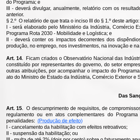
do Programa; e
III - deverá divulgar, anualmente, relatório com os resu
anterior.
§ 2.º O relatório de que trata o inciso III do § 1.º deste artigo:
I - será elaborado pelo Ministério da Indústria, Comérci
Programa Rota 2030 - Mobilidade e Logística; e
II - deverá conter os impactos decorrentes dos dispêndi
produção, no emprego, nos investimentos, na inovação e na 
Art. 14
. Ficam criados o Observatório Nacional das Indústr
constituído por representantes do governo, do setor empres
outras atribuições, por acompanhar o impacto do Programa
ato do Ministro de Estado da Indústria, Comércio Exterior e
Das Sanç
Art. 15
. O descumprimento de requisitos, de compromissos,
regulamento ou em atos complementares do Programa R
penalidades:
(Produção de efeito)
I - cancelamento da habilitação com efeitos retroativos;
II - suspensão da habilitação; ou
III - multa de até 2% (dois por cento) sobre o faturamento ap