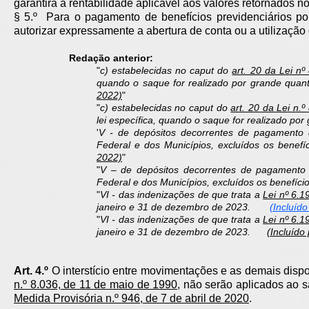
garantirá a rentabilidade aplicável aos valores retornados no
§ 5.º Para o pagamento de benefícios previdenciários por
autorizar expressamente a abertura de conta ou a utilização
Redação anterior:
"
c) estabelecidas no caput do
art. 20 da Lei nº
quando o saque for realizado por grande qua
2022)
"
"
c) estabelecidas no caput do
art. 20 da Lei n.
lei específica, quando o saque for realizado po
'
V - de depósitos decorrentes de pagamento de
Federal e dos Municípios, excluídos os bene
2022)
"
"
V
– de depósitos decorrentes de pagamento de
Federal e dos Municípios, excluídos os benefício
"
VI - das indenizações de que trata a
Lei nº 6.
janeiro e 31 de dezembro de 2023.
(Incluído
"
VI - das indenizações de que trata a
Lei nº 6.
janeiro e 31 de dezembro de 2023.
(Incluído
Art. 4.º
O interstício entre movimentações e as demais disp
n.º 8.036, de 11 de maio de 1990
, não serão aplicados ao 
Medida Provisória n.º 946, de 7 de abril de 2020
.