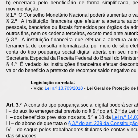
b) encerrada pelo beneficiário de forma simplificada,
movimentação.
§ 1.º O Conselho Monetário Nacional poderá aumentar o valo
§ 2.º A instituição financeira que efetuar a abertura aut
pessoais, bancários ou fiscais fornecidos por órgãos da adm
outros fins, nem os ceder a terceiros, exceto mediante autor
§ 3.º A instituição financeira que efetuar a abertura aut
ferramenta de consulta informatizada, por meio de sítio elet
conta do tipo poupança social digital aberta em seu nom
Secretaria Especial da Receita Federal do Brasil do Minist
§ 4.º É vedado às instituições financeiras efetuar desc
valor do benefício a pretexto de recompor saldo negativo ou 
Legislação correlata:
- Vide:
Lei n.º 13.709/2018
- Lei Geral de Proteção de
Art. 3.º
A conta do tipo poupança social digital poderá ser 
I – do auxílio emergencial previsto no
§ 9.º do art. 2.º da Lei
II – dos benefícios previstos nos arts. 5.º e 18 da
Lei n.º 14.
III – do abono de que trata o
§ 3.º do art. 239 da Constituiçã
IV – do saque pelos trabalhadores titulares de contas vi
das situações: