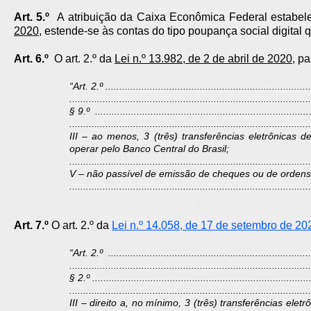
Art. 5.º
A atribuição da Caixa Econômica Federal estabel
2020
, estende-se às contas do tipo poupança social digita
Art. 6.º
O art. 2.º da
Lei n.º 13.982, de 2 de abril de 2020
, p
“Art. 2.º ..........................................................................
.......................................................................................
§ 9.º ..............................................................................
.......................................................................................
III – ao menos, 3 (três) transferências eletrônicas 
operar pelo Banco Central do Brasil;
.......................................................................................
V – não passível de emissão de cheques ou de orden
....................................................................................
Art. 7.º
O art. 2.º da
Lei n.º 14.058, de 17 de setembro de 20
“Art. 2.º .........................................................................
.......................................................................................
§ 2.º ...............................................................................
.......................................................................................
III – direito a, no mínimo, 3 (três) transferências e