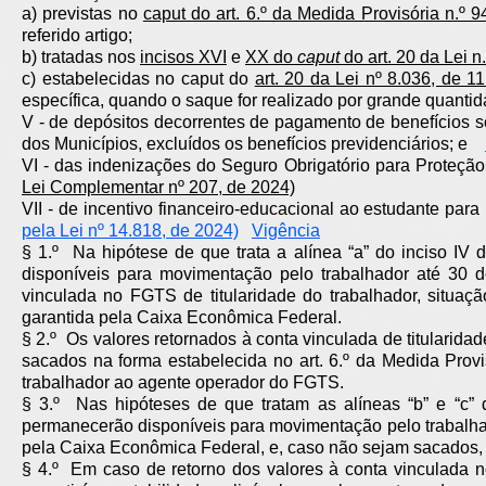
a) previstas no
caput do art. 6.º da Medida Provisória n.º 9
referido artigo;
b) tratadas nos
incisos XVI
e
XX do
caput
do art. 20 da Lei 
c) estabelecidas no caput do
art. 20 da Lei nº 8.036, de 
específica, quando o saque for realizado por grande quant
V - de depósitos decorrentes de pagamento de benefícios so
dos Municípios, excluídos os benefícios previdenciários; e
VI - das indenizações do Seguro Obrigatório para Proteç
Lei Complementar nº 207, de 2024)
VII - de incentivo financeiro-educacional ao estudante p
pela Lei nº 14.818, de 2024)
Vigência
§ 1.º Na hipótese de que trata a alínea “a” do inciso IV
disponíveis para movimentação pelo trabalhador até 30 
vinculada no FGTS de titularidade do trabalhador, situaç
garantida pela Caixa Econômica Federal.
§ 2.º Os valores retornados à conta vinculada de titularida
sacados na forma estabelecida no art. 6.º da Medida Provi
trabalhador ao agente operador do FGTS.
§ 3.º Nas hipóteses de que tratam as alíneas “b” e “c”
permanecerão disponíveis para movimentação pelo trabalh
pela Caixa Econômica Federal, e, caso não sejam sacados, r
§ 4.º Em caso de retorno dos valores à conta vinculada n