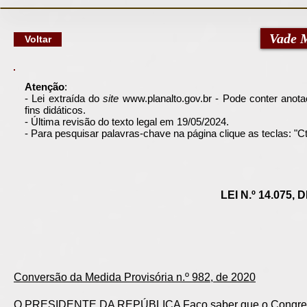
google-site-verification: googlec79a8dde6d277991.html
Vade 
Voltar
Atenção
:
- Lei extraída do
site
www.planalto.gov.br
- Pode conter anotaç
fins didáticos.
- Última revisão do texto legal em 19/05/2024.
- Para pesquisar palavras-chave na página clique as teclas: "
LEI N.º 14.075,
Conversão da Medida Provisória n.º 982, de 2020
O PRESIDENTE DA REPÚBLICA Faço saber que o Congresso 