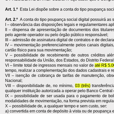
Art. 1.º
Esta Lei dispõe sobre a conta do tipo poupança social
Art. 2.º
A conta do tipo poupança social digital possuirá as s
I – observância das disposições legais e regulamentares ap
II – dispensa de apresentação de documentos dos titulares
pelo agente operador ou pelo órgão público responsável;
III – admissão de assinatura digital de contratos e de decl
IV – movimentação preferencialmente pelos canais digitais, c
cartão físico para sua movimentação;
V – possibilidade de recebimento de outros créditos al
responsabilidade da União, dos Estados, do Distrito Federal
VI – limite total de ingressos mensais no valor de
até R$ 5.0
tempo, realizar a complementação dos dados cadastrais e re
VII – isenção de cobrança de tarifas de manutenção, obs
Nacional;
VIII – disponibilidade de, no mínimo,
03 (três)
transferênci
qualquer instituição autorizada a operar pelo Banco Central 
IX – possibilidade de ser usada para o pagamento de bole
modalidades de movimentação, na forma prevista em regula
X – possibilidade de, a qualquer tempo e sem custo, ser:
a) convertida em conta de depósito à vista ou de poupança e