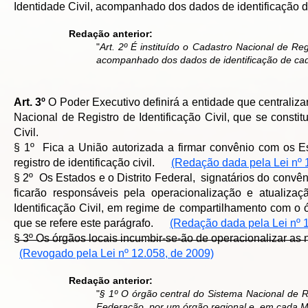
Identidade Civil, acompanhado dos dados de identificaçã
Redação anterior:
"
Art. 2º É instituído o Cadastro Nacional de Reg
acompanhado dos dados de identificação de ca
Art. 3º
O Poder Executivo definirá a entidade que centraliz
Nacional de Registro de Identificação Civil, que se consti
Civil.
§ 1º Fica a União autorizada a firmar convênio com os E
registro de identificação civil.
(Redação dada pela Lei nº 
§ 2º Os Estados e o Distrito Federal, signatários do convêni
ficarão responsáveis pela operacionalização e atualizaçã
Identificação Civil, em regime de compartilhamento com o 
que se refere este parágrafo.
(Redação dada pela Lei nº 
§̶ ̶3̶º̶ ̶O̶s̶ ̶ó̶r̶g̶ã̶o̶s̶ ̶l̶o̶c̶a̶i̶s̶ ̶i̶n̶c̶u̶m̶b̶i̶r̶-̶s̶e̶-̶ã̶o̶ ̶d̶e̶ ̶o̶p̶e̶r̶a̶c̶i̶o̶n̶a̶l̶i̶z̶a̶r̶ ̶a̶s̶ ̶
(Revogado pela Lei nº 12.058, de 2009)
Redação anterior:
"
§ 1º O órgão central do Sistema Nacional de Re
Federação, por um órgão regional e, em cada Mu