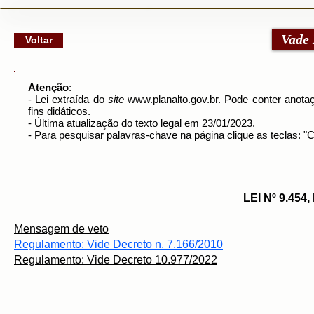
google-site-verification: googlec79a8dde6d277991.html
Vade
Voltar
Atenção
:
- Lei extraída do
site
www.planalto.gov.br
. Pode conter anotaç
fins didáticos.
- Última atualização do texto legal em 23/01/2023.
- Para pesquisar palavras-chave na página clique as teclas: 
LEI Nº 9.454
Mensagem de veto
Regulamento:
Vide Decreto n. 7.166/2010
Regulamento: Vide Decreto 10.977/2022