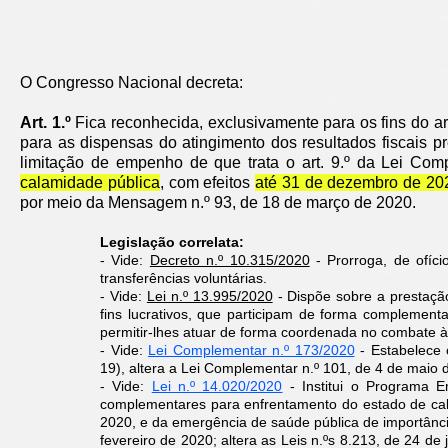
O Congresso Nacional decreta:
Art. 1.º
Fica reconhecida, exclusivamente para os fins do a
para as dispensas do atingimento dos resultados fiscais pr
limitação de empenho de que trata o art. 9.º da Lei Co
calamidade pública
, com efeitos
até 31 de dezembro de 20
por meio da Mensagem n.º 93, de 18 de março de 2020.
Legislação correlata:
- Vide:
Decreto n.º 10.315/2020
- Prorroga, de ofíci
transferências voluntárias.
- Vide:
Lei n.º 13.995/2020
- Dispõe sobre a prestação 
fins lucrativos, que participam de forma complemen
permitir-lhes atuar de forma coordenada no combate 
- Vide:
Lei Complementar n.º 173/2020
-
Estabelece
19), altera a Lei Complementar n.º 101, de 4 de maio 
- Vide:
Lei n.º 14.020/2020
-
Institui o Programa
complementares para enfrentamento do estado de cala
2020, e da emergência de saúde pública de importância
fevereiro de 2020; altera as Leis n.ºs 8.213, de 24 