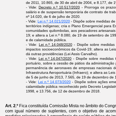
de 2011, 10.865, de 30 de abril de 2004, e 8.177, de 
- Vide:
Decreto n.º 10.517/2020
- Prorroga os prazos
salário e de suspensão temporária de contrato de trab
nº 14.020, de 6 de julho de 2020.
- Vide:
Lei n.º 14.021/2020
- Dispõe sobre medidas de 
territórios indígenas; cria o Plano Emergencial para 
comunidades quilombolas, aos pescadores artesanais
19; e altera a Lei n.º 8.080, de 19 de setembro de 19
e de calamidade pública.
- Vide:
Lei n.º 14.048/2020
- Dispõe sobre medidas e
impactos socioeconômicos da Covid-19; altera as Leis
dá outras providências (Lei Assis Carvalho).
- Vide:
Lei n.º 14.047/2020
- Dispõe sobre medidas t
portuário, sobre a cessão de pátios da administração
permanência de aeronaves de empresas nacionais de 
Infraestrutura Aeroportuária (Infraero); e altera as L
de 5 de junho de 2013, 7.565, de 19 de dezembro de 1
- Vide:
Lei n.º 14.073/2020
- Dispõe sobre ações emer
calamidade pública reconhecido pelo Decreto Legislati
1998, e 13.756, de 12 de dezembro de 2018.
Art. 2.º
Fica constituída Comissão Mista no âmbito do Congr
com igual número de suplentes, com o objetivo de acomp