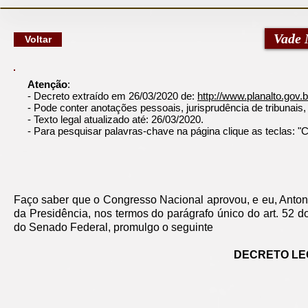
google-site-verification: googlec79a8dde6d277991.html
Vade 
Voltar
Atenção
:
- Decreto extraído em 26/03/2020 de:
http://www.planalto.gov.
- Pode conter anotações pessoais, jurisprudência de tribunais, n
- Texto legal atualizado até: 26/03/2020.
- Para pesquisar palavras-chave na página clique as teclas: 
Faço saber que o Congresso Nacional aprovou, e eu, Antoni
da Presidência, nos termos do parágrafo único do art. 52 
do Senado Federal, promulgo o seguinte
DECRETO LEGI