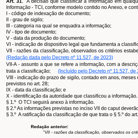
Art. 31
. A decisão que classificar a informação em qualqu
Informação - TCI, conforme modelo contido no Anexo, e cont
I - código de indexação de documento;
II - grau de sigilo;
III - categoria na qual se enquadra a informação;
IV - tipo de documento;
V - data da produção do documento;
VI - indicação de dispositivo legal que fundamenta a classif
VII - razões da classificação, observados os critérios esta
(Redação dada pelo Decreto nº 11.527, de 2023)
VII-A - assunto a que se refere a informação, com a descr
trata a classificação;
(Incluído pelo Decreto nº 11.527, de
VIII - indicação do prazo de sigilo, contado em anos, meses 
previstos no art. 28;
IX - data da classificação; e
X - identificação da autoridade que classificou a informação.
§ 1.º O TCI seguirá anexo à informação.
§ 2.º As informações previstas no inciso VII do caput dever
§ 3.º A ratificação da classificação de que trata o § 5.º do ar
Redação anterior:
"
VII - razões da classificação, observados os crit