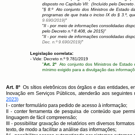
disposto no Capítulo VII:
(Incluído pelo Decreto
"
§ 8.º Ato conjunto dos Ministros de Estado d
programas de que trata o inciso IX do § 3.º, qu
9.690/2019)
"
"
II - por meio de informações consolidadas dispo
pelo Decreto n.º 8.408, de 2015)
"
"
I
I - por meio de informações consolidadas dispo
Dec. n.º 9.690/2019)
"
Legislação correlata:
- Vide: Decreto n.º 9.781/2019
"
Art. 2º
Ato conjunto dos Ministros de Estado 
mínimo exigido para a divulgação das informações
Art. 8º
Os sítios eletrônicos dos órgãos e das entidades, 
Inovação em Serviços Públicos, atenderão aos seguintes
2023)
I - conter formulário para pedido de acesso à informação;
II - conter ferramenta de pesquisa de conteúdo que permi
linguagem de fácil compreensão;
III - possibilitar gravação de relatórios em diversos formato
texto, de modo a facilitar a análise das informações;