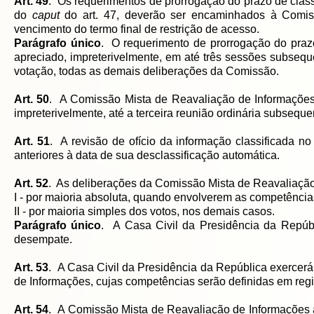
Art. 49
. Os requerimentos de prorrogação do prazo de classi
do
caput
do art. 47, deverão ser encaminhados à Comi
vencimento do termo final de restrição de acesso.
Parágrafo único
. O requerimento de prorrogação do prazo 
apreciado, impreterivelmente, em até três sessões subsequ
votação, todas as demais deliberações da Comissão.
Art. 50
. A Comissão Mista de Reavaliação de Informações d
impreterivelmente, até a terceira reunião ordinária subsequ
Art. 51
. A revisão de ofício da informação classificada n
anteriores à data de sua desclassificação automática.
Art. 52
. As deliberações da Comissão Mista de Reavaliaçã
I - por maioria absoluta, quando envolverem as competências
II - por maioria simples dos votos, nos demais casos.
Parágrafo único
. A Casa Civil da Presidência da Repúbl
desempate.
Art. 53
. A Casa Civil da Presidência da República exercer
de Informações, cujas competências serão definidas em regi
Art. 54
. A Comissão Mista de Reavaliação de Informações ap