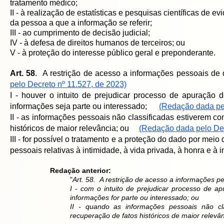
tratamento médico;
II - à realização de estatísticas e pesquisas científicas de e
da pessoa a que a informação se referir;
III - ao cumprimento de decisão judicial;
IV - à defesa de direitos humanos de terceiros; ou
V - à proteção do interesse público geral e preponderante.
Art.
58
. A restrição de acesso a informações pessoais de
pelo Decreto nº 11.527, de 2023)
I - houver o intuito de prejudicar processo de apuração 
informações seja parte ou interessado;
(Redação dada pel
II - as informações pessoais não classificadas estiverem 
históricos de maior relevância; ou
(Redação dada pelo Dec
III - for possível o tratamento e a proteção do dado por m
pessoais relativas à intimidade, à vida privada, à honra e
Redação anterior:
"
Art. 58. A restrição de acesso a informações pe
I - com o intuito de prejudicar processo de ap
informações for parte ou interessado; ou
II - quando as informações pessoais não cl
recuperação de fatos históricos de maior relevâ