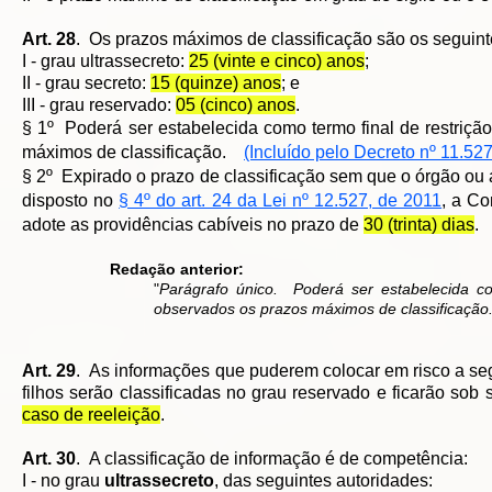
Art. 28
. Os prazos máximos de classificação são os seguint
I - grau ultrassecreto:
25 (vinte e cinco) anos
;
II - grau secreto:
15 (quinze) anos
; e
III - grau reservado:
05 (cinco) anos
.
§ 1º Poderá ser estabelecida como termo final de restriç
máximos de classificação.
(Incluído pelo Decreto nº 11.52
§ 2º Expirado o prazo de classificação sem que o órgão ou 
disposto no
§ 4º do art. 24 da Lei nº 12.527, de 2011
, a Co
adote as providências cabíveis no prazo de
30 (trinta) dias
Redação anterior:
"
Parágrafo único. Poderá ser estabelecida co
observados os prazos máximos de classificação
Art. 29
. As informações que puderem colocar em risco a se
filhos serão classificadas no grau reservado e ficarão sob 
caso de reeleição
.
Art. 30
. A classificação de informação é de competência:
I - no grau
ultrassecreto
, das seguintes autoridades: