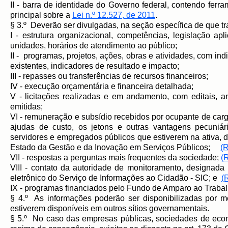
II - barra de identidade do Governo federal, contendo ferra
principal sobre a
Lei n.º 12.527, de 2011
.
§ 3.º Deverão ser divulgadas, na seção específica de que tra
I - estrutura organizacional, competências, legislação ap
unidades, horários de atendimento ao público;
II - programas, projetos, ações, obras e atividades, com in
existentes, indicadores de resultado e impacto;
III - repasses ou transferências de recursos financeiros;
IV - execução orçamentária e financeira detalhada;
V - licitações realizadas e em andamento, com editais, 
emitidas;
VI - remuneração e subsídio recebidos por ocupante de cargo
ajudas de custo, os jetons e outras vantagens pecuniá
servidores e empregados públicos que estiverem na ativa, d
Estado da Gestão e da Inovação em Serviços Públicos;
(
VII - respostas a perguntas mais frequentes da sociedade;
(
VIII - contato da autoridade de monitoramento, designad
eletrônico do Serviço de Informações ao Cidadão - SIC; e
(
IX - programas financiados pelo Fundo de Amparo ao Trabal
§ 4.º As informações poderão ser disponibilizadas por m
estiverem disponíveis em outros sítios governamentais.
§ 5.º No caso das empresas públicas, sociedades de eco