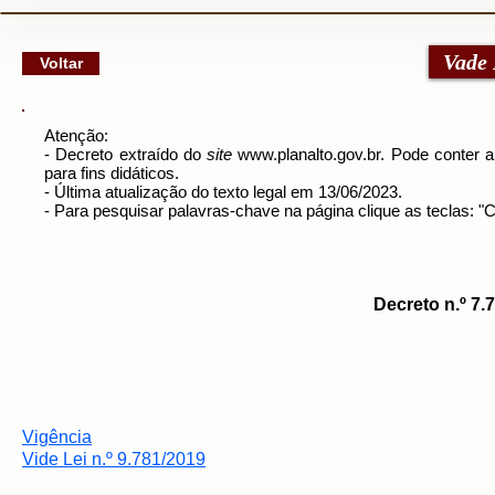
google-site-verification: googlec79a8dde6d277991.html
Vade
Voltar
Atenção:
- Decreto extraído do
site
www.planalto.gov.br
. Pode conter a
para fins didáticos.
- Última atualização do texto legal em 13/06/2023.
- Para pesquisar palavras-chave na página clique as teclas: 
Decreto n.º 7.
Vigência
Vide Lei n.º 9.781/2019