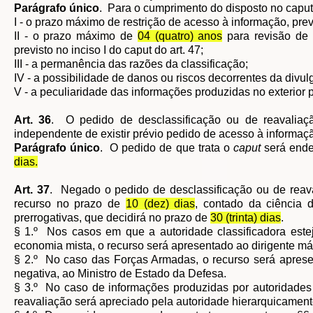
Parágrafo único
. Para o cumprimento do disposto no caput,
I - o prazo máximo de restrição de acesso à informação, previ
II - o prazo máximo de
04 (quatro) anos
para revisão de o
previsto no inciso I do caput do art. 47;
III - a permanência das razões da classificação;
IV - a possibilidade de danos ou riscos decorrentes da divul
V - a peculiaridade das informações produzidas no exterior 
Art. 36
. O pedido de desclassificação ou de reavaliaç
independente de existir prévio pedido de acesso à informaç
Parágrafo único
. O pedido de que trata o
caput
será ende
dias.
Art. 37
. Negado o pedido de desclassificação ou de reaval
recurso no prazo de
10 (dez) dias
, contado da ciência 
prerrogativas, que decidirá no prazo de
30 (trinta) dias
.
§ 1.º Nos casos em que a autoridade classificadora este
economia mista, o recurso será apresentado ao dirigente m
§ 2.º No caso das Forças Armadas, o recurso será aprese
negativa, ao Ministro de Estado da Defesa.
§ 3.º No caso de informações produzidas por autoridades 
reavaliação será apreciado pela autoridade hierarquicamente s