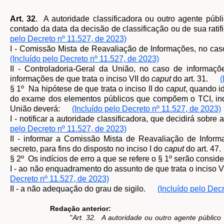
Art. 32
. A autoridade classificadora ou outro agente públi
contado da data da decisão de classificação ou de sua ratif
pelo Decreto nº 11.527, de 2023)
I - Comissão Mista de Reavaliação de Informações, no cas
(Incluído pelo Decreto nº 11.527, de 2023)
II - Controladoria-Geral da União, no caso de informaçõ
informações de que trata o inciso VII do
caput
do art. 31.
(
§ 1º Na hipótese de que trata o inciso II do
caput
, quando i
do exame dos elementos públicos que compõem o TCI, indíc
União deverá:
(Incluído pelo Decreto nº 11.527, de 2023)
I - notificar a autoridade classificadora, que decidirá sobr
pelo Decreto nº 11.527, de 2023)
II - informar a Comissão Mista de Reavaliação de Informa
secreto, para fins do disposto no inciso I do
caput
do art. 47.
§ 2º Os indícios de erro a que se refere o § 1º serão con
I - ao não enquadramento do assunto de que trata o inciso V
Decreto nº 11.527, de 2023)
II - a não adequação do grau de sigilo.
(Incluído pelo Dec
Redação anterior:
"
Art. 32. A autoridade ou outro agente público