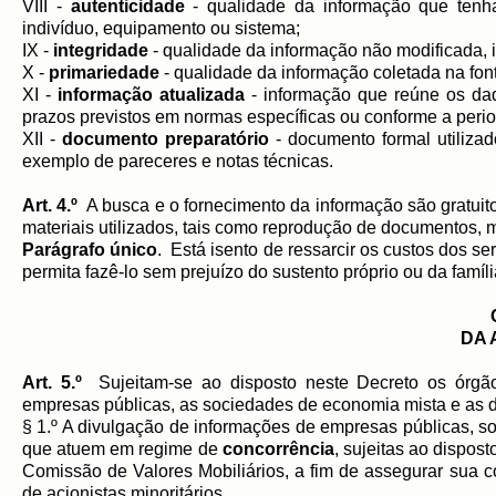
VIII -
autenticidade
- qualidade da informação que tenha
indivíduo, equipamento ou sistema;
IX -
integridade
- qualidade da informação não modificada, in
X -
primariedade
- qualidade da informação coletada na fo
XI -
informação atualizada
- informação que reúne os da
prazos previstos em normas específicas ou conforme a perio
XII -
documento preparatório
- documento formal utiliza
exemplo de pareceres e notas técnicas.
Art. 4.º
A busca e o fornecimento da informação são gratuito
materiais utilizados, tais como reprodução de documentos, m
Parágrafo único
. Está isento de ressarcir os custos dos se
permita fazê-lo sem prejuízo do sustento próprio ou da famí
DA 
Art. 5.º
Sujeitam-se ao disposto neste Decreto os órgãos
empresas públicas, as sociedades de economia mista e as d
§ 1.º A divulgação de informações de empresas públicas, 
que atuem em regime de
concorrência
, sujeitas ao dispos
Comissão de Valores Mobiliários, a fim de assegurar sua c
de acionistas minoritários.