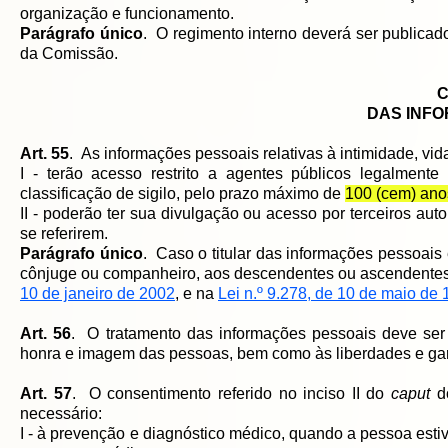
organização e funcionamento.
Parágrafo único
. O regimento interno deverá ser publicad
da Comissão.
C
DAS INF
Art. 55
. As informações pessoais relativas à intimidade, vi
I - terão acesso restrito a agentes públicos legalment
classificação de sigilo, pelo prazo máximo de
100 (cem) ano
II - poderão ter sua divulgação ou acesso por terceiros au
se referirem.
Parágrafo único
. Caso o titular das informações pessoais 
cônjuge ou companheiro, aos descendentes ou ascendentes
10 de janeiro de 2002
, e na
Lei n.º 9.278, de 10 de maio de
Art. 56
. O tratamento das informações pessoais deve ser f
honra e imagem das pessoas, bem como às liberdades e gara
Art. 57
. O consentimento referido no inciso II do
caput
do
necessário:
I - à prevenção e diagnóstico médico, quando a pessoa estiv