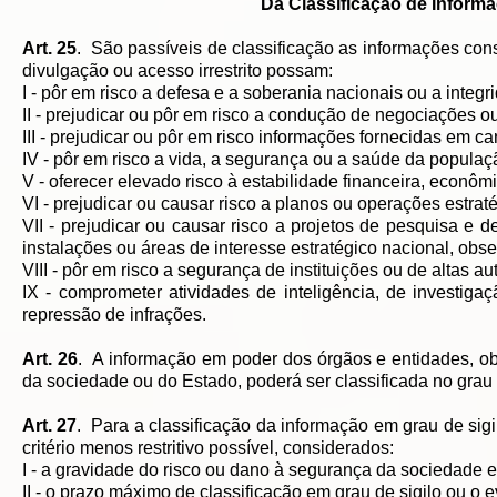
Da Classificação de Informa
Art. 25
. São passíveis de classificação as informações con
divulgação ou acesso irrestrito possam:
I - pôr em risco a defesa e a soberania nacionais ou a integri
II - prejudicar ou pôr em risco a condução de negociações ou
III - prejudicar ou pôr em risco informações fornecidas em c
IV - pôr em risco a vida, a segurança ou a saúde da popula
V - oferecer elevado risco à estabilidade financeira, econô
VI - prejudicar ou causar risco a planos ou operações estra
VII - prejudicar ou causar risco a projetos de pesquisa e 
instalações ou áreas de interesse estratégico nacional, obse
VIII - pôr em risco a segurança de instituições ou de altas a
IX - comprometer atividades de inteligência, de investig
repressão de infrações.
Art. 26
. A informação em poder dos órgãos e entidades, ob
da sociedade ou do Estado, poderá ser classificada no grau 
Art. 27
. Para a classificação da informação em grau de sigi
critério menos restritivo possível, considerados:
I - a gravidade do risco ou dano à segurança da sociedade 
II - o prazo máximo de classificação em grau de sigilo ou o e