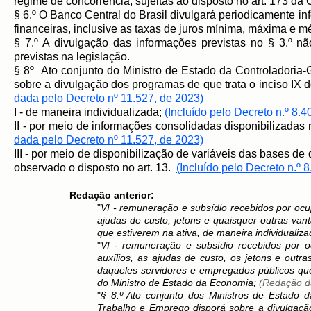
regime de concorrência, sujeitas ao disposto no art. 173 da Co
§ 6.º O Banco Central do Brasil divulgará periodicamente inf
financeiras, inclusive as taxas de juros mínima, máxima e mé
§ 7.º A divulgação das informações previstas no § 3.º nã
previstas na legislação.
§ 8º Ato conjunto do Ministro de Estado da Controladoria
sobre a divulgação dos programas de que trata o inciso IX d
dada pelo Decreto nº 11.527, de 2023)
I - de maneira individualizada;
(Incluído pelo Decreto n.º 8.4
II - por meio de informações consolidadas disponibilizada
dada pelo Decreto nº 11.527, de 2023)
III - por meio de disponibilização de variáveis das bases d
observado o disposto no art. 13.
(Incluído pelo Decreto n.º 
Redação anterior:
"
VI - remuneração e subsídio recebidos por ocup
ajudas de custo, jetons e quaisquer outras va
que estiverem na ativa, de maneira individuali
"
VI - remuneração e subsídio recebidos por o
auxílios, as ajudas de custo, os jetons e out
daqueles servidores e empregados públicos que
do Ministro de Estado da Economia;
(Redação da
"
§ 8.º Ato conjunto dos Ministros de Estado 
Trabalho e Emprego disporá sobre a divulgação