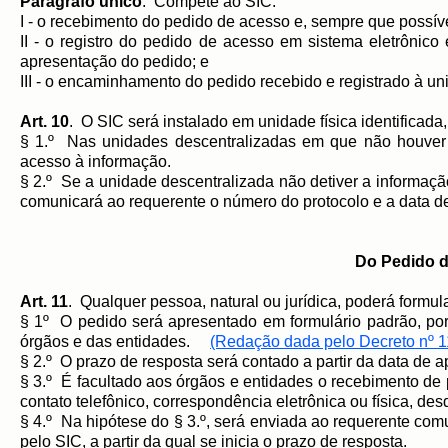
Parágrafo único
. Compete ao SIC:
I - o recebimento do pedido de acesso e, sempre que possíve
II - o registro do pedido de acesso em sistema eletrônico
apresentação do pedido; e
III - o encaminhamento do pedido recebido e registrado à u
Art. 10
. O SIC será instalado em unidade física identificada,
§ 1.º Nas unidades descentralizadas em que não houver S
acesso à informação.
§ 2.º Se a unidade descentralizada não detiver a informaç
comunicará ao requerente o número do protocolo e a data de 
Do Pedido d
Art. 11
. Qualquer pessoa, natural ou jurídica, poderá formu
§ 1º O pedido será apresentado em formulário padrão, por
órgãos e das entidades.
(Redação dada pelo Decreto nº 1
§ 2.º O prazo de resposta será contado a partir da data de
§ 3.º É facultado aos órgãos e entidades o recebimento de
contato telefônico, correspondência eletrônica ou física, des
§ 4.º Na hipótese do § 3.º, será enviada ao requerente co
pelo SIC, a partir da qual se inicia o prazo de resposta.