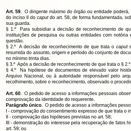
Art. 59
. O dirigente máximo do órgão ou entidade poderá, 
do inciso II do
caput
do art. 58, de forma fundamentada, s
sua guarda.
§ 1.º Para subsidiar a decisão de reconhecimento de qu
instituições de pesquisa ou outras entidades com notória
questão.
§ 2.º A decisão de reconhecimento de que trata o
caput
s
resumida do assunto, origem e período do conjunto de docu
no mínimo trinta dias.
§ 3.º Após a decisão de reconhecimento de que trata o § 2.º
§ 4.º Na hipótese de documentos de elevado valor histó
Arquivo Nacional, ou à autoridade responsável pelo arqu
recolhimento, sobre o reconhecimento, observado o procedim
Art. 60
. O pedido de acesso a informações pessoais observ
comprovação da identidade do requerente.
Parágrafo único
. O pedido de acesso a informações pessoa
I - comprovação do consentimento expresso de que trata o in
II - comprovação das hipóteses previstas no art. 58;
III - demonstração do interesse pela recuperação de fatos h
art. 59; ou