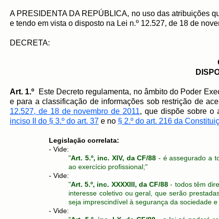
A PRESIDENTA DA REPÚBLICA, no uso das atribuições que 
e tendo em vista o disposto na Lei n.º 12.527, de 18 de no
DECRETA:
DISP
Art. 1.º
Este Decreto regulamenta, no âmbito do Poder Execu
e para a classificação de informações sob restrição de ac
12.527, de 18 de novembro de 2011
, que dispõe sobre o 
inciso II do § 3.º do art. 37
e no
§ 2.º do art. 216 da Constitui
​Legislação correlata:
- Vide:
"
Art. 5.º, inc. XIV, da CF/88
- é assegurado a to
ao exercício profissional;"
- Vide:
"
Art. 5.º, inc. XXXXIII, da CF/88
- todos têm dire
interesse coletivo ou geral, que serão prestada
seja imprescindível à segurança da sociedade e
​- Vide: