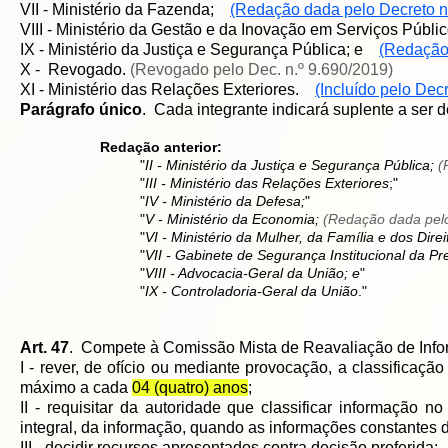
VII - Ministério da Fazenda;
(Redação dada pelo Decreto n
VIII - Ministério da Gestão e da Inovação em Serviços Públ
IX - Ministério da Justiça e Segurança Pública; e
(Redação 
X - Revogado.
(Revogado pelo Dec. n.º 9.690/2019)
XI - Ministério das Relações Exteriores.
(Incluído pelo Dec
Parágrafo único
. Cada integrante indicará suplente a ser
Redação anterior:
"
II - Ministério da Justiça e Segur
ança Pública;
(
"
III - Ministério das Relações Exteriores
;
"
"
IV - Ministério da Defesa;
"
"
V - Ministério da Economia;
(Redação dada pelo
"
VI - Ministério da Mulher, da Família e dos Dir
"
VII - Gabinete de Segurança Institucional da P
"
VIII - Advocacia-Geral da União; e
"
"
IX - Controladoria-Geral da União
.
"
Art. 47
. Compete à Comissão Mista de Reavaliação de Inf
I - rever, de ofício ou mediante provocação, a classificaçã
máximo a cada
04 (quatro) anos
;
II - requisitar da autoridade que classificar informação n
integral, da informação, quando as informações constantes d
III - decidir recursos apresentados contra decisão proferida: