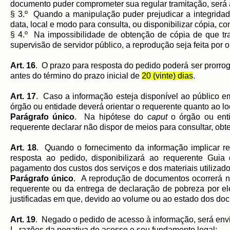
documento puder comprometer sua regular tramitação, será ad
§ 3.º Quando a manipulação puder prejudicar a integridad
data, local e modo para consulta, ou disponibilizar cópia, co
§ 4.º Na impossibilidade de obtenção de cópia de que tra
supervisão de servidor público, a reprodução seja feita por
Art. 16
. O prazo para resposta do pedido poderá ser prorro
antes do término do prazo inicial de
20 (vinte) dias
.
Art. 17
. Caso a informação esteja disponível ao público e
órgão ou entidade deverá orientar o requerente quanto ao lo
Parágrafo único
. Na hipótese do
caput
o órgão ou enti
requerente declarar não dispor de meios para consultar, obte
Art. 18
. Quando o fornecimento da informação implicar r
resposta ao pedido, disponibilizará ao requerente Gu
pagamento dos custos dos serviços e dos materiais utilizado
Parágrafo único
. A reprodução de documentos ocorrerá 
requerente ou da entrega de declaração de pobreza por el
justificadas em que, devido ao volume ou ao estado dos do
Art. 19
. Negado o pedido de acesso à informação, será env
I - razões da negativa de acesso e seu fundamento legal;