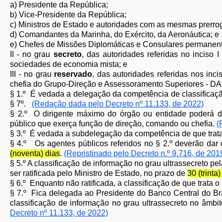
a) Presidente da República;
b) Vice-Presidente da República;
c) Ministros de Estado e autoridades com as mesmas prerro
d) Comandantes da Marinha, do Exército, da Aeronáutica; e
e) Chefes de Missões Diplomáticas e Consulares permanent
II - no grau
secreto
, das autoridades referidas no inciso 
sociedades de economia mista; e
III - no grau
reservado
, das autoridades referidas nos inci
chefia do Grupo-Direção e Assessoramento Superiores - DAS
§ 1.º É vedada a delegação da competência de classificação
§ 7º.
(Redação dada pelo Decreto nº 11.133, de 2022)
§ 2.º O dirigente máximo do órgão ou entidade poderá d
público que exerça função de direção, comando ou chefia.
(
§ 3.º É vedada a subdelegação da competência de que trata
§ 4.º Os agentes públicos referidos no § 2.º deverão dar 
(noventa) dias
.
(Repristinado pelo Decreto n.º 9.716, de 201
§ 5.º A classificação de informação no grau ultrassecreto pel
ser ratificada pelo Ministro de Estado, no prazo de
30 (trinta)
§ 6.º Enquanto não ratificada, a classificação de que trata o 
§ 7.º Fica delegada ao Presidente do Banco Central do Bras
classificação de informação no grau ultrassecreto no âmb
Decreto nº 11.133, de 2022)