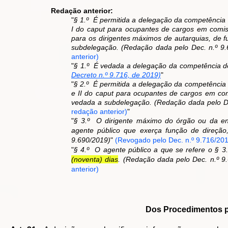
Redação anterior:
"
§ 1.º É permitida a delegação da competência d
I do caput para ocupantes de cargos em comiss
para os dirigentes máximos de autarquias, de 
subdelegação. (Redação dada pelo Dec. n.º 9.
anterior)
"
§ 1.º É vedada a delegação da competência de 
Decreto n.º 9.716, de 2019)
"
"
§ 2.º É permitida a delegação da competência d
e II do caput para ocupantes de cargos em com
vedada a subdelegação. (Redação dada pelo De
redação anterior)
"
"
§ 3.º O dirigente máximo do órgão ou da ent
agente público que exerça função de direçã
9.690/2019)
"
(Revogado pelo Dec. n.º 9.716/201
"
§ 4.º O agente público a que se refere o § 3.
(noventa) dias
. (Redação dada pelo Dec. n.º 9
anterior)
Dos Procedimentos p