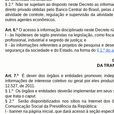
§ 2.º Não se sujeitam ao disposto neste Decreto as informaç
direito privado obtidas pelo Banco Central do Brasil, pelas
atividade de controle, regulação e supervisão da ativida
outros agentes econômicos.
Art. 6.º
O acesso à informação disciplinado neste Decreto nã
I - às hipóteses de sigilo previstas na legislação, como fis
profissional, industrial e segredo de justiça; e
II - às informações referentes a projetos de pesquisa e dese
segurança da sociedade e do Estado, na forma do
§ 1.º do a
DA TRA
Art. 7.º
É dever dos órgãos e entidades promover, indepe
informações de interesse coletivo ou geral por eles produzi
12.527, de 2011.
§ 1.º Os órgãos e entidades deverão implementar em seus sí
que trata o
caput
.
§ 2.º Serão disponibilizados nos sítios na Internet dos 
Comunicação Social da Presidência da República:
I - banner na página inicial, que dará acesso à seção específi