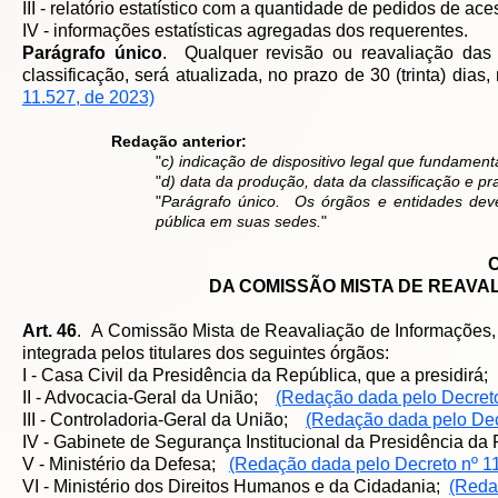
III - relatório estatístico com a quantidade de pedidos de ac
IV - informações estatísticas agregadas dos requerentes.
Parágrafo único
. Qualquer revisão ou reavaliação das 
classificação, será atualizada, no prazo de 30 (trinta) dias, 
11.527, de 2023)
Redação anterior:
"
c) indicação de dispositivo legal que fundamenta
"
d) data da produção, data da classificação e pra
"
Parágrafo único
. Os órgãos e entidades dev
pública em suas sedes.
"
DA COMISSÃO MISTA DE REAVA
Art. 46
. A Comissão Mista de Reavaliação de Informações, 
integrada pelos titulares dos seguintes órgãos:
I - Casa Civil da Presidência da República, que a presidirá;
II - Advocacia-Geral da União;
(Redação dada pelo Decreto
III - Controladoria-Geral da União;
(Redação dada pelo Dec
IV - Gabinete de Segurança Institucional da Presidência d
V - Ministério da Defesa;
(Redação dada pelo Decreto nº 11
VI - Ministério dos Direitos Humanos e da Cidadania;
(Reda