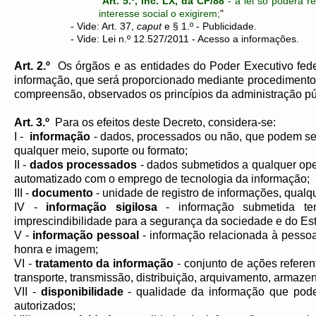
"
Art. 5.º, inc. LX, da CF/88
- a lei só poderá r
interesse social o exigirem;
"
- Vide: Art. 37,
caput
e § 1.º - Publicidade.
- Vide: Lei n.º 12.527/2011 - Acesso a informações.
Art. 2.º
Os órgãos e as entidades do Poder Executivo federa
informação, que será proporcionado mediante procedimentos 
compreensão, observados os princípios da administração públ
Art. 3.º
Para os efeitos deste Decreto, considera-se:
I -
informação
- dados, processados ou não, que podem ser
qualquer meio, suporte ou formato;
II -
dados processados
- dados submetidos a qualquer ope
automatizado com o emprego de tecnologia da informação;
III -
documento
- unidade de registro de informações, qualqu
IV -
informação sigilosa
- informação submetida te
imprescindibilidade para a segurança da sociedade e do Est
V -
informação pessoal
- informação relacionada à pessoa n
honra e imagem;
VI -
tratamento da informação
- conjunto de ações referen
transporte, transmissão, distribuição, arquivamento, armaze
VII -
disponibilidade
- qualidade da informação que pode 
autorizados;