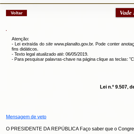
google-site-verification: googlec79a8dde6d277991.html
Vade
Voltar
Atenção:
- Lei extraída do
site
www.planalto.gov.br
. Pode conter anotaç
fins didáticos.
- Texto legal atualizado até: 06/05/2019.
- Para pesquisar palavras-chave na página clique as teclas: 
Lei n.º 9.507,
Mensagem de veto
O PRESIDENTE DA REPÚBLICA Faço saber que o Congresso 