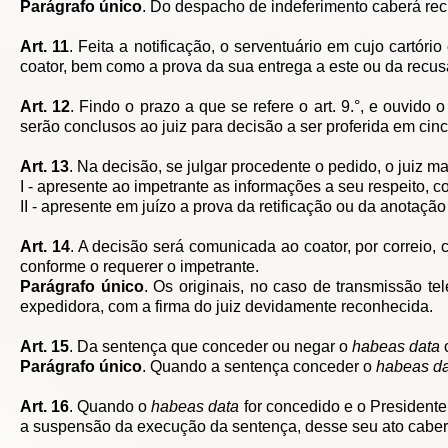
Parágrafo único
. Do despacho de indeferimento caberá recu
Art. 11
. Feita a notificação, o serventuário em cujo cartório
coator, bem como a prova da sua entrega a este ou da recusa,
Art. 12
. Findo o prazo a que se refere o art. 9.°, e ouvido
serão conclusos ao juiz para decisão a ser proferida em cinc
Art. 13
. Na decisão, se julgar procedente o pedido, o juiz ma
I - apresente ao impetrante as informações a seu respeito, 
II - apresente em juízo a prova da retificação ou da anotaçã
Art. 14
. A decisão será comunicada ao coator, por correio,
conforme o requerer o impetrante.
Parágrafo único
. Os originais, no caso de transmissão te
expedidora, com a firma do juiz devidamente reconhecida.
Art. 15
. Da sentença que conceder ou negar o
habeas data
Parágrafo único
. Quando a sentença conceder o
habeas da
Art. 16
. Quando o
habeas data
for concedido e o Presidente
a suspensão da execução da sentença, desse seu ato caberá