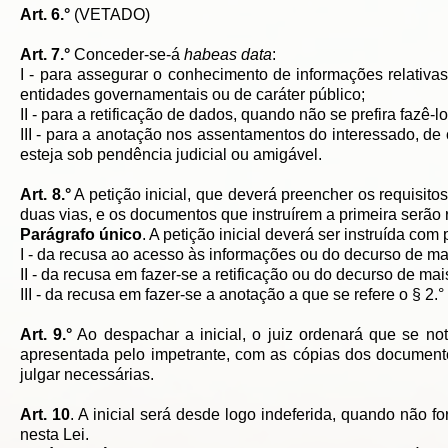
Art. 6.°
(VETADO)
Art. 7.°
Conceder-se-á
habeas data
:
I - para assegurar o conhecimento de informações relativa
entidades governamentais ou de caráter público;
II - para a retificação de dados, quando não se prefira fazê-lo
III - para a anotação nos assentamentos do interessado, de
esteja sob pendência judicial ou amigável.
Art. 8.°
A petição inicial, que deverá preencher os requisit
duas vias, e os documentos que instruírem a primeira serão
Parágrafo único
. A petição inicial deverá ser instruída com 
I - da recusa ao acesso às informações ou do decurso de m
II - da recusa em fazer-se a retificação ou do decurso de ma
III - da recusa em fazer-se a anotação a que se refere o § 2.
Art. 9.°
Ao despachar a inicial, o juiz ordenará que se no
apresentada pelo impetrante, com as cópias dos document
julgar necessárias.
Art. 10
. A inicial será desde logo indeferida, quando não f
nesta Lei.