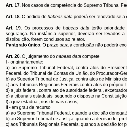
Art. 17
. Nos casos de competência do Supremo Tribunal Fede
Art. 18
. O pedido de
habeas data
poderá ser renovado se a 
Art. 19
. Os processos de
habeas data
terão prioridade 
segurança. Na instância superior, deverão ser levados a
distribuição, forem conclusos ao relator.
Parágrafo único
. O prazo para a conclusão não poderá ex
Art. 20
. O julgamento do
habeas data
compete:
I - originariamente:
a) ao Supremo Tribunal Federal, contra atos do Presid
Federal, do Tribunal de Contas da União, do Procurador-Ger
b) ao Superior Tribunal de Justiça, contra atos de Ministro d
c) aos Tribunais Regionais Federais contra atos do próprio Tr
d) a juiz federal, contra ato de autoridade federal, excetuad
e) a tribunais estaduais, segundo o disposto na Constituiçã
f) a juiz estadual, nos demais casos;
II - em grau de recurso:
a) ao Supremo Tribunal Federal, quando a decisão denegatóri
b) ao Superior Tribunal de Justiça, quando a decisão for pro
c) aos Tribunais Regionais Federais, quando a decisão for pro