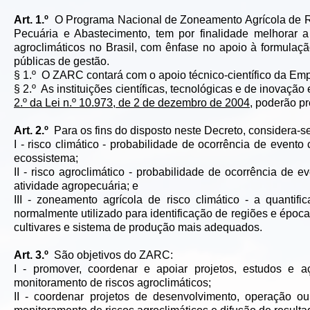
Art. 1.º
O Programa Nacional de Zoneamento Agrícola de Risc
Pecuária e Abastecimento, tem por finalidade melhorar a
agroclimáticos no Brasil, com ênfase no apoio à formulaç
públicas de gestão.
§ 1.º O ZARC contará com o apoio técnico-científico da Emp
§ 2.º As instituições científicas, tecnológicas e de inovaçã
2.º da Lei n.º 10.973, de 2 de dezembro de 2004,
poderão pr
Art. 2.º
Para os fins do disposto neste Decreto, considera-se
I - risco climático - probabilidade de ocorrência de even
ecossistema;
II - risco agroclimático - probabilidade de ocorrência de 
atividade agropecuária; e
III - zoneamento agrícola de risco climático - a quantif
normalmente utilizado para identificação de regiões e époc
cultivares e sistema de produção mais adequados.
Art. 3.º
São objetivos do ZARC:
I - promover, coordenar e apoiar projetos, estudos e 
monitoramento de riscos agroclimáticos;
II - coordenar projetos de desenvolvimento, operação o