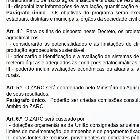
monitoramento de riscos agroclimáticos e difusão de resulta
III - disponibilizar informações de avaliação, quantificação
Parágrafo único
. Os objetivos do programa serão exec
estaduais, distritais e municipais, órgãos da sociedade civil
Art. 4.º
Para os fins do disposto neste Decreto, os projet
agroclimáticos:
I - considerarão as potencialidades e as limitações de cl
produção agropecuária sustentável;
II - priorizarão a identificação e a avaliação de sistemas 
meteorológicas e adequados às condições edafoclimáticas br
III - poderão incluir avaliações econômicas ou atuariais, 
rurais.
Art. 5.º
O ZARC será coordenado pelo Ministério da Agricul
de seus resultados.
Parágrafo único
. Poderão ser criadas comissões consulti
âmbito do ZARC.
Art. 6.º
O ZARC será custeado por:
I - dotações orçamentárias da União consignadas anualme
limites de movimentação, de empenho e de pagamento fixa
II - outras fontes de recursos, provenientes de entidades púb