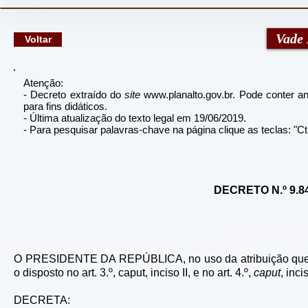
google-site-verification: googlec79a8dde6d277991.html
Vade
Voltar
Atenção:
- Decreto extraído do
site
www.planalto.gov.br
. Pode conter an
para fins didáticos.
- Última atualização do texto legal em 19/06/2019.
- Para pesquisar palavras-chave na página clique as teclas: "
DECRETO N.º 9.8
O PRESIDENTE DA REPÚBLICA, no uso da atribuição que lh
o disposto no art. 3.º, caput, inciso II, e no art. 4.º,
caput
, inci
DECRETA: