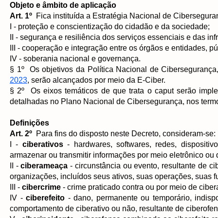
Objeto e âmbito de aplicação
Art. 1º
Fica instituída a Estratégia Nacional de Ciberseguran
I - proteção e conscientização do cidadão e da sociedade;
II - segurança e resiliência dos serviços essenciais e das infr
III - cooperação e integração entre os órgãos e entidades, pú
IV - soberania nacional e governança.
§ 1º Os objetivos da Política Nacional de Cibersegurança
2023
, serão alcançados por meio da E-Ciber.
§ 2º Os eixos temáticos de que trata o caput serão imple
detalhadas no Plano Nacional de Cibersegurança, nos termos
Definições
Art. 2º
Para fins do disposto neste Decreto, consideram-se:
I -
ciberativos
- hardwares, softwares, redes, dispositiv
armazenar ou transmitir informações por meio eletrônico ou d
II -
ciberameaça
- circunstância ou evento, resultante de c
organizações, incluídos seus ativos, suas operações, suas 
III -
cibercrime
- crime praticado contra ou por meio de ciber
IV -
ciberefeito
- dano, permanente ou temporário, indisp
comportamento de ciberativo ou não, resultante de ciberofen