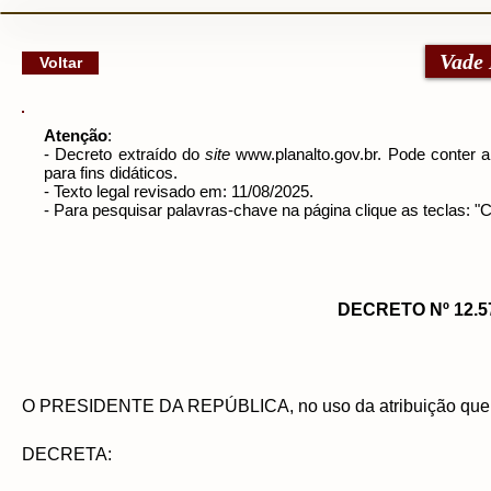
google-site-verification: googlec79a8dde6d277991.html
Vade
Voltar
Atenção
:
- Decreto
extraído do
site
www.planalto.gov.br
. Pode conter a
para fins didáticos.
- Texto legal revisado em: 11/08/2025.
- Para pesquisar palavras-chave na página clique as teclas: 
DECRETO Nº 12.5
O PRESIDENTE DA REPÚBLICA, no uso da atribuição que 
DECRETA: