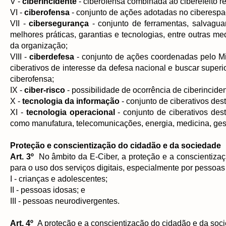
V -
ciberincidente
- ciberofensa combinada ao ciberefeito re
VI -
ciberofensa
- conjunto de ações adotadas no ciberespa
VII -
cibersegurança
- conjunto de ferramentas, salvagua
melhores práticas, garantias e tecnologias, entre outras m
da organização;
VIII -
ciberdefesa
- conjunto de ações coordenadas pelo Mi
ciberativos de interesse da defesa nacional e buscar superi
ciberofensa;
IX -
ciber-risco
- possibilidade de ocorrência de ciberinciden
X -
tecnologia da informação
- conjunto de ciberativos de
XI -
tecnologia operacional
- conjunto de ciberativos des
como manufatura, telecomunicações, energia, medicina, gestã
Proteção e conscientização do cidadão e da sociedade
Art. 3º
No âmbito da E-Ciber, a proteção e a conscientizaç
para o uso dos serviços digitais, especialmente por pessoas
I - crianças e adolescentes;
II - pessoas idosas; e
III - pessoas neurodivergentes.
Art. 4º
A proteção e a conscientização do cidadão e da soc