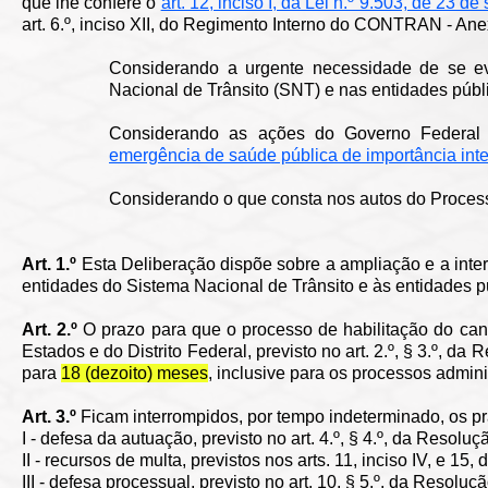
que lhe confere o
art. 12, inciso I, da Lei n.º 9.503, de 23 
art. 6.º, inciso XII, do Regimento Interno do CONTRAN - 
Considerando a urgente necessidade de se e
Nacional de Trânsito (SNT) e nas entidades públi
Considerando as ações do Governo Federal 
emergência de saúde pública de importância int
Considerando o que consta nos autos do Process
Art. 1.º
Esta Deliberação dispõe sobre a ampliação e a inte
entidades do Sistema Nacional de Trânsito e às entidades pú
Art. 2.º
O prazo para que o processo de habilitação do cand
Estados e do Distrito Federal, previsto no art. 2.º, § 3.º,
para
18 (dezoito) meses
, inclusive para os processos admini
Art. 3.º
Ficam interrompidos, por tempo indeterminado, os p
I - defesa da autuação, previsto no art. 4.º, § 4.º, da Res
II - recursos de multa, previstos nos arts. 11, inciso IV, e
III - defesa processual, previsto no art. 10, § 5.º, da Reso