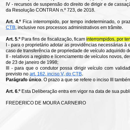
IV - recursos de suspensão do direito de dirigir e de cassaçã
da Resolução CONTRAN n.º 723, de 2018.
Art. 4.º
Fica interrompido, por tempo indeterminado, o prazo
CTB
, inclusive nos processos administrativos em trâmite.
Art. 5.º
Para fins de fiscalização, ficam
interrompidos, por t
I - para o proprietário adotar as providências necessárias 
caso de transferência de propriedade de veículo adquirido 
II - relativos a registro e licenciamento de veículos novos
de 23 de janeiro de 1998;
III - para que o condutor possa dirigir veículo com vali
previsto no
art. 162, inciso V, do CTB
.
Parágrafo único
. O prazo a que se refere o inciso III tamb
Art. 6.º
Esta Deliberação entra em vigor na data de sua publ
FREDERICO DE MOURA CARNEIRO