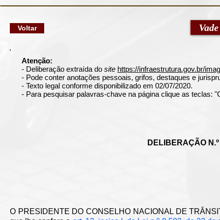
google-site-verification: googlec79a8dde6d277991.html
Vade
Voltar
Atenção:
- Deliberação extraída do
site
https://infraestrutura.gov.br/i
- Pode conter anotações pessoais, grifos, destaques e jurispru
- Texto legal conforme disponibilizado em 02/07/2020.
- Para pesquisar palavras-chave na página clique as teclas:
DELIBERAÇÃO N.º 
O PRESIDENTE DO CONSELHO NACIONAL DE TRÂNSITO (CO