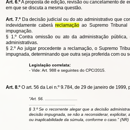
Art. 6.º
A proposta de edição, revisão ou cancelamento de e
em que se discuta a mesma questão.
Art. 7.º
Da decisão judicial ou do ato administrativo que con
indevidamente caberá
reclamação
ao Supremo Tribunal F
impugnação.
§ 1.º Contra omissão ou ato da administração pública
administrativas.
§ 2.º Ao julgar procedente a reclamação, o Supremo Tribun
impugnada, determinando que outra seja proferida com ou s
Legislação correlata:
- Vide: Art. 988 e seguintes do CPC/2015.
Art. 8.º
O art. 56 da Lei n.º 9.784, de 29 de janeiro de 1999, 
“Art. 56. ............................
........................................
§ 3.º Se o recorrente alegar que a decisão administra
decisão impugnada, se não a reconsiderar, explicitar, 
ou inaplicabilidade da súmula, conforme o caso.” (NR)