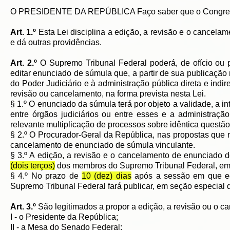
O PRESIDENTE DA REPÚBLICA Faço saber que o Congresso 
Art. 1.º
Esta Lei disciplina a edição, a revisão e o cancel
e dá outras providências.
Art. 2.º
O Supremo Tribunal Federal poderá, de ofício ou p
editar enunciado de súmula que, a partir de sua publicação 
do Poder Judiciário e à administração pública direta e indi
revisão ou cancelamento, na forma prevista nesta Lei.
§ 1.º O enunciado da súmula terá por objeto a validade, a i
entre órgãos judiciários ou entre esses e a administração
relevante multiplicação de processos sobre idêntica questão
§ 2.º O Procurador-Geral da República, nas propostas que 
cancelamento de enunciado de súmula vinculante.
§ 3.º A edição, a revisão e o cancelamento de enunciado
(dois terços)
dos membros do Supremo Tribunal Federal, em 
§ 4.º No prazo de
10 (dez) dias
após a sessão em que edi
Supremo Tribunal Federal fará publicar, em seção especial do
Art. 3.º
São legitimados a propor a edição, a revisão ou o 
I - o Presidente da República;
II - a Mesa do Senado Federal;