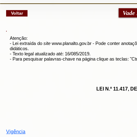
google-site-verification: googlec79a8dde6d277991.html
Vade
Voltar
Atenção:
- Lei extraída do
site
www.planalto.gov.br
- Pode conter anotaçõe
didáticos.
- Texto legal atualizado até: 16/085/2019.
- Para pesquisar palavras-chave na página clique as teclas: "
LEI N.º 11.417,
Vigência