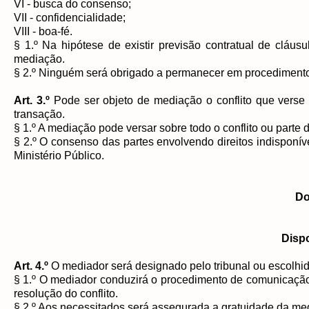
VI - busca do consenso;
VII - confidencialidade;
VIII - boa-fé.
§ 1.º Na hipótese de existir previsão contratual de cláu
mediação.
§ 2.º Ninguém será obrigado a permanecer em procediment
Art. 3.º
Pode ser objeto de mediação o conflito que verse s
transação.
§ 1.º A mediação pode versar sobre todo o conflito ou parte d
§ 2.º O consenso das partes envolvendo direitos indisponíve
Ministério Público.
Do
Disp
Art. 4.º
O mediador será designado pelo tribunal ou escolhid
§ 1.º O mediador conduzirá o procedimento de comunicação 
resolução do conflito.
§ 2.º Aos necessitados será assegurada a gratuidade da me