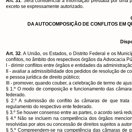
Art. 31
. Será confidencial a informação prestada por uma 
exceto se expressamente autorizado.
DA AUTOCOMPOSIÇÃO DE CONFLITOS EM QU
Disp
Art. 32
. A União, os Estados, o Distrito Federal e os Muni
conflitos, no âmbito dos respectivos órgãos da Advocacia P
I - dirimir conflitos entre órgãos e entidades da administraçã
II - avaliar a admissibilidade dos pedidos de resolução de co
e pessoa jurídica de direito público;
III - promover, quando couber, a celebração de termo de aju
§ 1.º O modo de composição e funcionamento das câmaras
federado.
§ 2.º A submissão do conflito às câmaras de que trata 
regulamento do respectivo ente federado.
§ 3.º Se houver consenso entre as partes, o acordo será reduzi
§ 4.º Não se incluem na competência dos órgãos menci
resolvidas por atos ou concessão de direitos sujeitos a auto
§ 5.º Compreendem-se na competência das câmaras de q