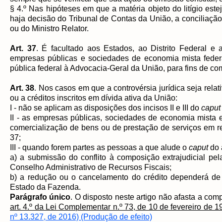
§ 4.º Nas hipóteses em que a matéria objeto do litígio est
haja decisão do Tribunal de Contas da União, a conciliaçã
ou do Ministro Relator.
Art. 37
. É facultado aos Estados, ao Distrito Federal e
empresas públicas e sociedades de economia mista federa
pública federal à Advocacia-Geral da União, para fins de com
Art. 38
. Nos casos em que a controvérsia jurídica seja relat
ou a créditos inscritos em dívida ativa da União:
I - não se aplicam as disposições dos incisos II e III do
capu
II - as empresas públicas, sociedades de economia mista 
comercialização de bens ou de prestação de serviços em re
37;
III - quando forem partes as pessoas a que alude o
caput
do 
a) a submissão do conflito à composição extrajudicial pel
Conselho Administrativo de Recursos Fiscais;
b) a redução ou o cancelamento do crédito dependerá de
Estado da Fazenda.
​Parágrafo único
. O disposto neste artigo não afasta a co
art. 4.º da Lei Complementar n.º 73, de 10 de fevereiro de 1
nº 13.327, de 2016)
(Produção de efeito)