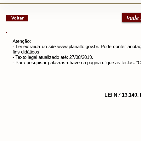
google-site-verification: googlec79a8dde6d277991.html
Vade
Voltar
Atenção:
- Lei extraída do
site
www.planalto.gov.br
. Pode conter anotaç
fins didáticos.
- Texto legal atualizado até: 27/08/2019.
- Para pesquisar palavras-chave na página clique as teclas: 
LEI N.º 13.140