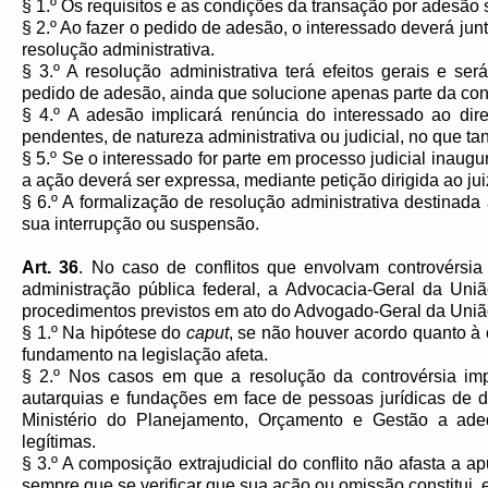
§ 1.º Os requisitos e as condições da transação por adesão 
§ 2.º Ao fazer o pedido de adesão, o interessado deverá jun
resolução administrativa.
§ 3.º A resolução administrativa terá efeitos gerais e se
pedido de adesão, ainda que solucione apenas parte da cont
§ 4.º A adesão implicará renúncia do interessado ao dir
pendentes, de natureza administrativa ou judicial, no que t
§ 5.º Se o interessado for parte em processo judicial inaugu
a ação deverá ser expressa, mediante petição dirigida ao ju
§ 6.º A formalização de resolução administrativa destinada
sua interrupção ou suspensão.
Art. 36
. No caso de conflitos que envolvam controvérsia 
administração pública federal, a Advocacia-Geral da Uniã
procedimentos previstos em ato do Advogado-Geral da Uniã
§ 1.º Na hipótese do
caput
, se não houver acordo quanto à 
fundamento na legislação afeta.
§ 2.º Nos casos em que a resolução da controvérsia imp
autarquias e fundações em face de pessoas jurídicas de di
Ministério do Planejamento, Orçamento e Gestão a ade
legítimas.
§ 3.º A composição extrajudicial do conflito não afasta a 
sempre que se verificar que sua ação ou omissão constitui, em