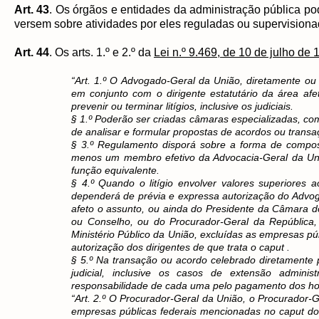
Art. 43
. Os órgãos e entidades da administração pública pod
versem sobre atividades por eles reguladas ou supervisiona
Art. 44
. Os arts. 1.º e 2.º da
Lei n.º 9.469, de 10 de julho de
“Art. 1.º O Advogado-Geral da União, diretamente ou
em conjunto com o dirigente estatutário da área af
prevenir ou terminar litígios, inclusive os judiciais.
§ 1.º Poderão ser criadas câmaras especializadas, com
de analisar e formular propostas de acordos ou transa
§ 3.º Regulamento disporá sobre a forma de compos
menos um membro efetivo da Advocacia-Geral da Uniã
função equivalente.
§ 4.º Quando o litígio envolver valores superiores
dependerá de prévia e expressa autorização do Advog
afeto o assunto, ou ainda do Presidente da Câmara d
ou Conselho, ou do Procurador-Geral da República, 
Ministério Público da União, excluídas as empresas p
autorização dos dirigentes de que trata o caput .
§ 5.º Na transação ou acordo celebrado diretamente p
judicial, inclusive os casos de extensão admini
responsabilidade de cada uma pelo pagamento dos ho
“Art. 2.º O Procurador-Geral da União, o Procurador-G
empresas públicas federais mencionadas no caput do 