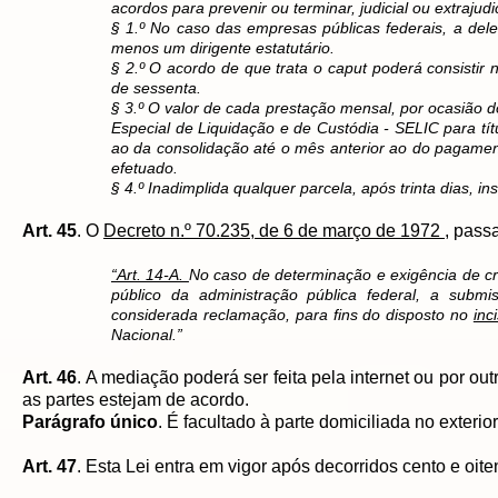
acordos para prevenir ou terminar, judicial ou extrajud
§ 1.º No caso das empresas públicas federais, a dele
menos um dirigente estatutário.
§ 2.º O acordo de que trata o caput poderá consistir
de sessenta.
§ 3.º O valor de cada prestação mensal, por ocasião d
Especial de Liquidação e de Custódia - SELIC para tí
ao da consolidação até o mês anterior ao do pagame
efetuado.
§ 4.º Inadimplida qualquer parcela, após trinta dias, 
Art. 45
. O
Decreto n.º 70.235, de 6 de março de 1972
, pass
“Art. 14-A.
No caso de determinação e exigência de créd
público da administração pública federal, a submi
considerada reclamação, para fins do disposto no
inc
Nacional.”
Art. 46
. A mediação poderá ser feita pela internet ou por o
as partes estejam de acordo.
Parágrafo único
. É facultado à parte domiciliada no exter
Art. 47
. Esta Lei entra em vigor após decorridos cento e oite