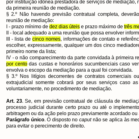
por instituição idônea prestadora de serviços de mediação, 
da primeira reunião de mediação.
§ 2.º Não havendo previsão contratual completa, deverão 
reunião de mediação:
I - prazo mínimo de
dez dias úteis
e prazo máximo de
três m
II - local adequado a uma reunião que possa envolver inform
III - lista de
cinco nomes
, informações de contato e referên
escolher, expressamente, qualquer um dos cinco mediadores
primeiro nome da lista;
IV - o não comparecimento da parte convidada à primeira r
por cento
das custas e honorários sucumbenciais caso venh
envolva o escopo da mediação para a qual foi convidada.
§ 3.º Nos litígios decorrentes de contratos comerciais
extrajudicial somente cobrará por seus serviços caso a
voluntariamente, no procedimento de mediação.
Art. 23
. Se, em previsão contratual de cláusula de mediaç
processo judicial durante certo prazo ou até o implement
arbitragem ou da ação pelo prazo previamente acordado ou
Parágrafo único
. O disposto no
caput
não se aplica às me
para evitar o perecimento de direito.