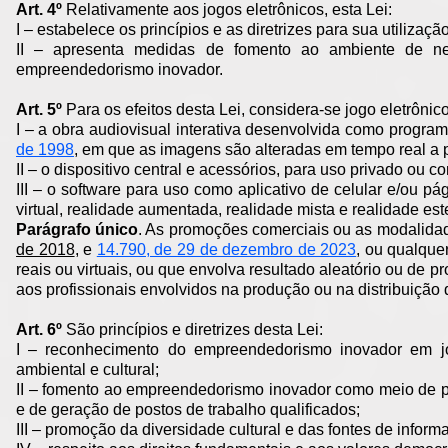
Art. 4º
Relativamente aos jogos eletrônicos, esta Lei:
I – estabelece os princípios e as diretrizes para sua utilização
II – apresenta medidas de fomento ao ambiente de ne
empreendedorismo inovador.
Art. 5º
Para os efeitos desta Lei, considera-se jogo eletrônico
I – a obra audiovisual interativa desenvolvida como progra
de 1998
, em que as imagens são alteradas em tempo real a pa
II – o dispositivo central e acessórios, para uso privado ou 
III – o software para uso como aplicativo de celular e/ou p
virtual, realidade aumentada, realidade mista e realidade e
Parágrafo único
. As promoções comerciais ou as modalida
de 2018
, e
14.790, de 29 de dezembro de 2023
, ou qualque
reais ou virtuais, ou que envolva resultado aleatório ou de 
aos profissionais envolvidos na produção ou na distribuição
Art. 6º
São princípios e diretrizes desta Lei:
I – reconhecimento do empreendedorismo inovador em jo
ambiental e cultural;
II – fomento ao empreendedorismo inovador como meio de p
e de geração de postos de trabalho qualificados;
III – promoção da diversidade cultural e das fontes de info