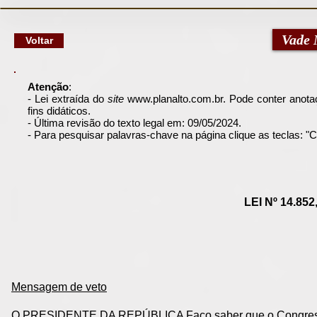
google-site-verification: googlec79a8dde6d277991.html
Vade 
Voltar
Atenção
:
- Lei extraída do
site
www.planalto.com.br
. Pode conter anotaç
fins didáticos.
- Última revisão do texto legal em: 09/05/2024.
- Para pesquisar palavras-chave na página clique as teclas: 
LEI Nº 14.85
Mensagem de veto
O PRESIDENTE DA REPÚBLICA Faço saber que o Congresso 