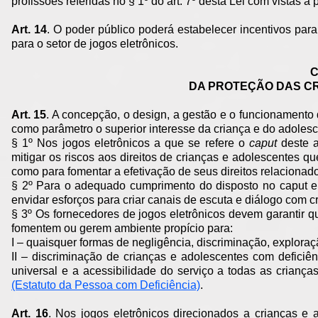
profissões referidas no § 1º do art. 7º desta Lei com vistas
Art. 14
. O poder público poderá estabelecer incentivos par
para o setor de jogos eletrônicos.
C
DA PROTEÇÃO DAS C
Art. 15
. A concepção, o design, a gestão e o funcionamento
como parâmetro o superior interesse da criança e do adolesc
§ 1º Nos jogos eletrônicos a que se refere o
caput
deste 
mitigar os riscos aos direitos de crianças e adolescentes
como para fomentar a efetivação de seus direitos relacionado
§ 2º Para o adequado cumprimento do disposto no caput e 
envidar esforços para criar canais de escuta e diálogo com c
§ 3º Os fornecedores de jogos eletrônicos devem garantir q
fomentem ou gerem ambiente propício para:
I – quaisquer formas de negligência, discriminação, exploraç
II – discriminação de crianças e adolescentes com defici
universal e a acessibilidade do serviço a todas as crianç
(Estatuto da Pessoa com Deficiência)
.
Art. 16
. Nos jogos eletrônicos direcionados a crianças e 