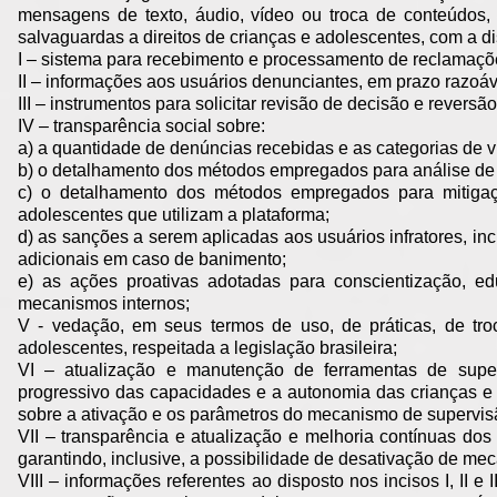
mensagens de texto, áudio, vídeo ou troca de conteúdos, 
salvaguardas a direitos de crianças e adolescentes, com a d
I – sistema para recebimento e processamento de reclamaçõe
II – informações aos usuários denunciantes, em prazo razoáv
III – instrumentos para solicitar revisão de decisão e revers
IV – transparência social sobre:
a) a quantidade de denúncias recebidas e as categorias de 
b) o detalhamento dos métodos empregados para análise d
c) o detalhamento dos métodos empregados para mitigaçã
adolescentes que utilizam a plataforma;
d) as sanções a serem aplicadas aos usuários infratores, in
adicionais em caso de banimento;
e) as ações proativas adotadas para conscientização, 
mecanismos internos;
V - vedação, em seus termos de uso, de práticas, de tro
adolescentes, respeitada a legislação brasileira;
VI – atualização e manutenção de ferramentas de supe
progressivo das capacidades e a autonomia das crianças e d
sobre a ativação e os parâmetros do mecanismo de supervis
VII – transparência e atualização e melhoria contínuas do
garantindo, inclusive, a possibilidade de desativação de me
VIII – informações referentes ao disposto nos incisos I, II e I