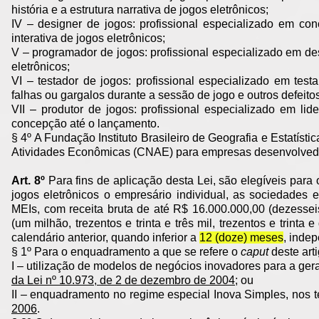
história e a estrutura narrativa de jogos eletrônicos;
IV – designer de jogos: profissional especializado em conce
interativa de jogos eletrônicos;
V – programador de jogos: profissional especializado em d
eletrônicos;
VI – testador de jogos: profissional especializado em testa
falhas ou gargalos durante a sessão de jogo e outros defeito
VII – produtor de jogos: profissional especializado em li
concepção até o lançamento.
§ 4º A Fundação Instituto Brasileiro de Geografia e Estatísti
Atividades Econômicas (CNAE) para empresas desenvolvedor
Art. 8º
Para fins de aplicação desta Lei, são elegíveis par
jogos eletrônicos o empresário individual, as sociedades
MEIs, com receita bruta de até R$ 16.000.000,00 (dezessei
(um milhão, trezentos e trinta e três mil, trezentos e trint
calendário anterior, quando inferior a
12 (doze) meses
, inde
§ 1º Para o enquadramento a que se refere o
caput
deste art
I – utilização de modelos de negócios inovadores para a ger
da Lei nº 10.973, de 2 de dezembro de 2004
; ou
II – enquadramento no regime especial Inova Simples, nos 
2006
.