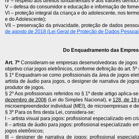
IV – respeito aos direitos fundamentais e aos valores democr
V – defesa do consumidor e educação e informação de forne
VI – proteção integral da criança e do adolescente, nos term
e do Adolescente);
VII – preservação da privacidade, proteção de dados pesso
de agosto de 2018 (Lei Geral de Proteção de Dados Pessoai
Do Enquadramento das Empresa
Art. 7º
Consideram-se empresas desenvolvedoras de jogos el
objetivo criar jogos eletrônicos, conforme definição do art. 5º 
§ 1º Enquadram-se como profissionais da área de jogos eletrô
artista de áudio para jogos, o designer de narrativa de jogo
produtor de jogos.
§ 2º Aos profissionais referidos no § 1º deste artigo aplica-
dezembro de 2006
(Lei do Simples Nacional), e
128, de 19
microempreendedor individual (MEI), de microempresas e d
§ 3º Para os fins desta Lei, considera-se:
I – artista visual para jogos: profissional especializado em c
II – artista de áudio para jogos: profissional especializado
jogos eletrônicos;
III – designer de narrativa de jogos: profissional especia