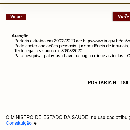
google-site-verification: googlec79a8dde6d277991.html
Vade
Voltar
Atenção
:
- Portaria extraída em 30/03/2020 de:
http://www.in.gov.br/en/
- Pode conter anotações pessoais, jurisprudência de tribunais, n
- Texto legal revisado em: 30/03/2020.
- Para pesquisar palavras-chave na página clique as teclas: 
PORTARIA N.º 188
O MINISTRO DE ESTADO DA SAÚDE, no uso das atribuições 
Constituição
, e