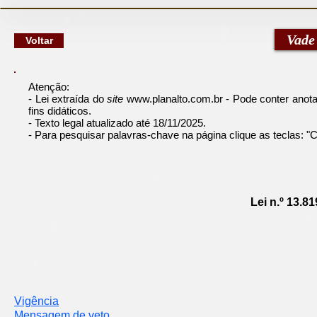
google-site-verification: googlec79a8dde6d277991.html
Vade
Voltar
Atenção:
- Lei extraída do
site
www.planalto.com.br
- Pode conter anotaç
fins didáticos.
- Texto legal atualizado até 18/11/2025.
- Para pesquisar palavras-chave na página clique as teclas: 
Lei n.º 13.81
Vigência
Mensagem de veto