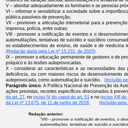
V – abordar adequadamente os familiares e as pessoas próxim
VI – informar e sensibilizar a sociedade sobre a importâ
pública passíveis de prevenção;
VII – promover a articulação intersetorial para a prevenç
imprensa, polícia, entre outras;
VIII - promover a notificação de eventos e o desenvolvim
automutilações, tentativas de suicídio e suicídios consumad
os estabelecimentos de ensino, de saúde e de medicina le
(Redação dada pela Lei nº 15.231, de 2025)
IX – promover a educação permanente de gestores e de prof
psíquico e às lesões autoprovocadas.
X - considerar as características e as necessidades das
deficiência, ou com maiores riscos de desenvolvimento d
autoprovocada, como automutilação e suicídio.
(Incluído p
Parágrafo único
. A Política Nacional de Prevenção da Aut
ações previstas, recortes específicos direcionados à preven
do art. 27
, no
inciso IV do
caput
do art. 51
e no
inciso XIII d
da Lei nº 13.675, de 11 de junho de 2018.
(Incluído pela
Redação anterior:
"
VIII – promover a notificação de eventos, o d
automutilações, tentativas de suicídio e suicídi