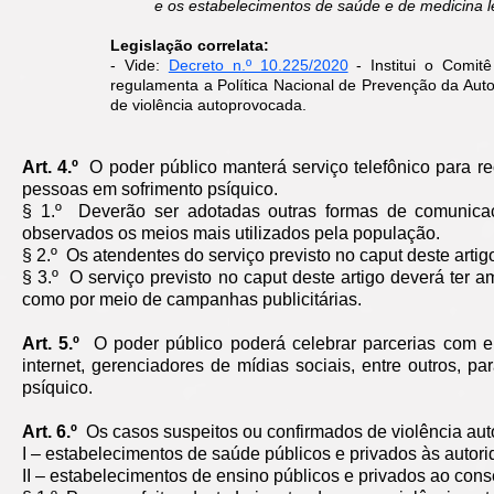
e os estabelecimentos de saúde e de medicina le
Legislação correlata:
- Vide:
Decreto n.º 10.225/2020
- Institui o Comit
regulamenta a Política Nacional de Prevenção da Autom
de violência autoprovocada.
Art. 4.º
O poder público manterá serviço telefônico para re
pessoas em sofrimento psíquico.
§ 1.º Deverão ser adotadas outras formas de comunica
observados os meios mais utilizados pela população.
§ 2.º Os atendentes do serviço previsto no caput deste arti
§ 3.º O serviço previsto no caput deste artigo deverá ter
como por meio de campanhas publicitárias.
Art. 5.º
O poder público poderá celebrar parcerias com 
internet, gerenciadores de mídias sociais, entre outros, 
psíquico.
Art. 6.º
Os casos suspeitos ou confirmados de violência aut
I – estabelecimentos de saúde públicos e privados às autori
II – estabelecimentos de ensino públicos e privados ao conse