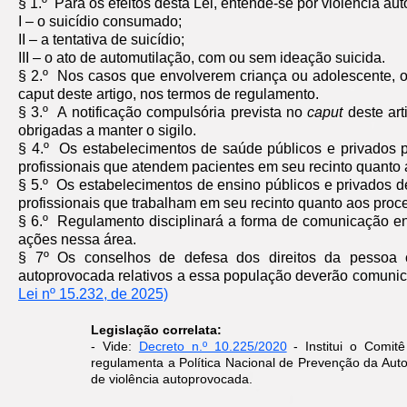
§ 1.º Para os efeitos desta Lei, entende-se por violência au
I – o suicídio consumado;
II – a tentativa de suicídio;
III – o ato de automutilação, com ou sem ideação suicida.
§ 2.º Nos casos que envolverem criança ou adolescente, o c
caput deste artigo, nos termos de regulamento.
§ 3.º A notificação compulsória prevista no
caput
deste ar
obrigadas a manter o sigilo.
§ 4.º Os estabelecimentos de saúde públicos e privados p
profissionais que atendem pacientes em seu recinto quanto 
§ 5.º Os estabelecimentos de ensino públicos e privados de 
profissionais que trabalham em seu recinto quanto aos proce
§ 6.º Regulamento disciplinará a forma de comunicação entr
ações nessa área.
§ 7º Os conselhos de defesa dos direitos da pessoa 
autoprovocada relativos a essa população deverão comunic
Lei nº 15.232, de 2025)
Legislação correlata:
- Vide:
Decreto n.º 10.225/2020
- Institui o Comit
regulamenta a Política Nacional de Prevenção da Autom
de violência autoprovocada.