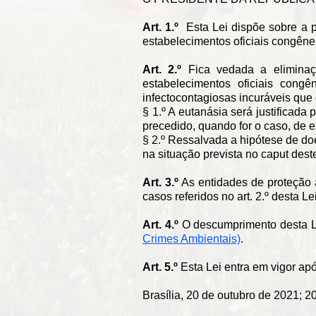
Art. 1.º
Esta Lei dispõe sobre a p
estabelecimentos oficiais congêne
Art. 2.º
Fica vedada a eliminaç
estabelecimentos oficiais con
infectocontagiosas incuráveis que
§ 1.º A eutanásia será justificada
precedido, quando for o caso, de e
§ 2.º Ressalvada a hipótese de doe
na situação prevista no caput dest
Art. 3.º
As entidades de proteção
casos referidos no art. 2.º desta Lei
Art. 4.º
O descumprimento desta Le
Crimes Ambientais)
.
Art. 5.º
Esta Lei entra em vigor apó
Brasília, 20 de outubro de 2021; 