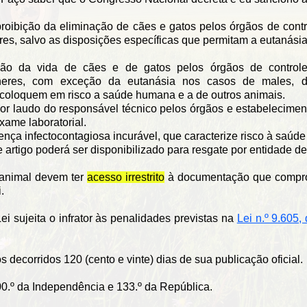
roibição da eliminação de cães e gatos pelos órgãos de contr
res, salvo as disposições específicas que permitam a eutanásia
ão da vida de cães e de gatos pelos órgãos de controle
gêneres, com exceção da eutanásia nos casos de males, 
 coloquem em risco a saúde humana e a de outros animais.
 por laudo do responsável técnico pelos órgãos e estabelecimen
xame laboratorial.
nça infectocontagiosa incurável, que caracterize risco à saúde
e artigo poderá ser disponibilizado para resgate por entidade d
 animal devem ter
acesso irrestrito
à documentação que comprov
.
i sujeita o infrator às penalidades previstas na
Lei n.º 9.605,
s decorridos 120 (cento e vinte) dias de sua publicação oficial.
200.º da Independência e 133.º da República.