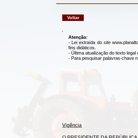
google-site-verification: googlec79a8dde6d277991.html
Voltar
Atenção
:
- Lei extraída do
site
www.planalto
fins didáticos.
- Última atualização do texto lega
- Para pesquisar palavras-chave n
Vigência
O PRESIDENTE DA REPÚBLICA Faço