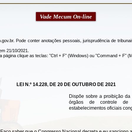
Vade Mecum On-line
.gov.br
. Pode conter anotações pessoais, jurisprudência de tribunai
l em 21/10/2021.
a página clique as teclas: "Ctrl + F" (Windows) ou "Command + F" (
LEI N.º 14.228, DE 20 DE OUTUBRO DE 2021
Dispõe sobre a proibição da
órgãos de controle de 
estabelecimentos oficiais con
 saber que o Congresso Nacional decreta e eu sanciono a 