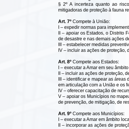
§ 2º A incerteza quanto ao risc
mitigadoras de proteção à fauna re
Art. 7º
Compete à União:
I – expedir normas para implemen
II – apoiar os Estados, o Distrito
de desastre e nas demais ações de
III – estabelecer medidas prevent
IV – incluir as ações de proteção,
Art. 8º
Compete aos Estados:
I – executar a Amar em seu âmbito te
II – incluir as ações de proteção,
III – identificar e mapear as áreas
em articulação com a União e os M
IV – oferecer capacitação de recu
V – apoiar os Municípios no mapea
de prevenção, de mitigação, de re
Art. 9º
Compete aos Municípios:
I – executar a Amar em âmbito loca
II – incorporar as ações de prot