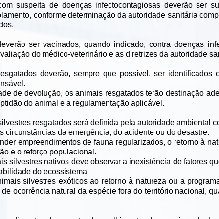
com suspeita de doenças infectocontagiosas deverão ser su
olamento, conforme determinação da autoridade sanitária compe
dos.
everão ser vacinados, quando indicado, contra doenças infe
valiação do médico-veterinário e as diretrizes da autoridade sa
esgatados deverão, sempre que possível, ser identificados c
onsável.
dade de devolução, os animais resgatados terão destinação ade
ptidão do animal e a regulamentação aplicável.
 silvestres resgatados será definida pela autoridade ambiental
as circunstâncias da emergência, do acidente ou do desastre.
nder empreendimentos de fauna regularizados, o retorno à na
ção e o reforço populacional.
ais silvestres nativos deve observar a inexistência de fatores
tabilidade do ecossistema.
imais silvestres exóticos ao retorno à natureza ou a programa
de ocorrência natural da espécie fora do território nacional, 