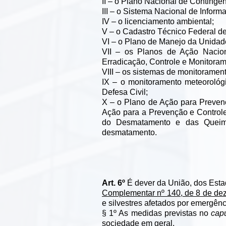
II – o Plano Nacional de Contingê
III – o Sistema Nacional de Infor
IV – o licenciamento ambiental;
V – o Cadastro Técnico Federal de
VI – o Plano de Manejo da Unidad
VII – os Planos de Ação Nacio
Erradicação, Controle e Monitoram
VIII – os sistemas de monitorament
IX – o monitoramento meteorológi
Defesa Civil;
X – o Plano de Ação para Preve
Ação para a Prevenção e Contro
do Desmatamento e das Queima
desmatamento.
Art. 6º
É dever da União, dos Esta
Complementar nº 140, de 8 de de
e silvestres afetados por emergên
§ 1º As medidas previstas no
cap
sociedade em geral.