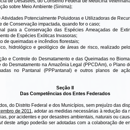
ncia de Desastres, do Conselho Federal de Medicina Veterinár
mação sobre Meio Ambiente (Sinima);
 Atividades Potencialmente Poluidoras e Utilizadoras de Recu
e de Conservação impactada, quando for o caso;
nal para a Conservação das Espécies Ameaçadas de Exti
ento de Espécies Exóticas Invasoras;
o de queimadas e incêndios florestais;
co, hidrológico e geológico de áreas de risco, realizado pe
nção e Controle do Desmatamento e das Queimadas no Bioma 
le do Desmatamento na Amazônia Legal (PPCDAm), o Plano de
das no Pantanal (PPPantanal) e outros planos de ação
Seção II
Das Competências dos Entes Federados
dos, do Distrito Federal e dos Municípios, sem prejuízo das 
zembro de 2011
, adotar as medidas necessárias à redução da 
cias, por acidentes e por desastres ambientais, naturais ou ca
ut
deste artigo poderão ser adotadas com a colaboração de en