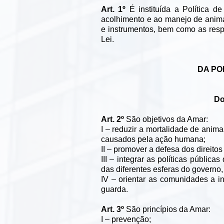
Art. 1º
É instituída a Política 
acolhimento e ao manejo de animais
e instrumentos, bem como as resp
Lei.
DA PO
Do
Art. 2º
São objetivos da Amar:
I – reduzir a mortalidade de anim
causados pela ação humana;
II – promover a defesa dos direitos
III – integrar as políticas públi
das diferentes esferas do governo, 
IV – orientar as comunidades a i
guarda.
Art. 3º
São princípios da Amar:
I – prevenção;