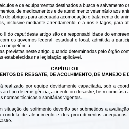
eículos e de equipamentos destinados a busca e salvamento de
limentos, de medicamentos e de atendimento veterinário aos an
ão de abrigos para adequada acomodação e tratamento de anima
os, inclusive mediante arrendamento, e a rios e lagos, para a
o II do
caput
deste artigo são de responsabilidade do empree
com os governos federal, estadual e local, admitida a partic
ua competência.
s previstas neste artigo, quando determinadas pelo órgão com
s estabelecidas na legislação aplicável.
CAPÍTULO II
ENTOS DE RESGATE, DE ACOLHIMENTO, DE MANEJO E 
rá realizado por equipe devidamente capacitada, sob a coorde
ao tipo de emergência, acidente ou desastre, bem como às car
 normas técnicas e sanitárias vigentes.
m situação de sofrimento deverão ser submetidos a avaliação
da conduta de atendimento e dos procedimentos adequados,
astre.