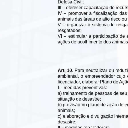
Defesa Civil;
III – oferecer capacitação de rec
IV – promover a fiscalização das
animais das áreas de alto risco ou
V – organizar o sistema de resga
resgatados;
VI – estimular a participação de
ações de acolhimento dos animais
Art. 10
. Para neutralizar ou redu
ambiental, o empreendedor cujo e
licenciador, elaborar Plano de Açã
I – medidas preventivas:
a) treinamento de pessoas de seu
situação de desastre;
b) previsão no plano de ação de 
animais;
c) elaboração e divulgação intern
desastre;
II – medidas reparadoras: