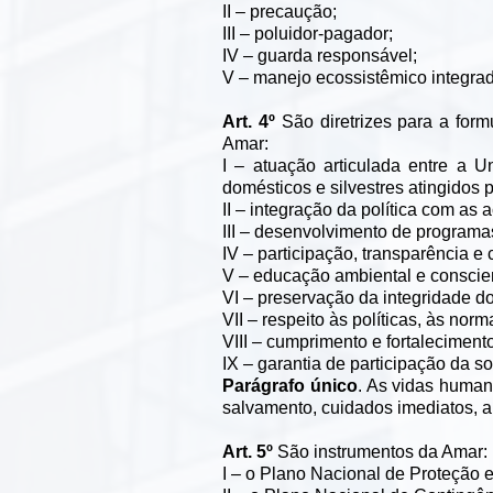
II – precaução;
III – poluidor-pagador;
IV – guarda responsável;
V – manejo ecossistêmico integra
Art. 4º
São diretrizes para a for
Amar:
I – atuação articulada entre a U
domésticos e silvestres atingidos 
II – integração da política com as
III – desenvolvimento de program
IV – participação, transparência e c
V – educação ambiental e conscien
VI – preservação da integridade do
VII – respeito às políticas, às nor
VIII – cumprimento e fortalecimen
IX – garantia de participação da s
Parágrafo único
. As vidas human
salvamento, cuidados imediatos, a
Art. 5º
São instrumentos da Amar:
I – o Plano Nacional de Proteção e