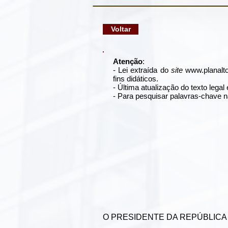
google-site-verification: googlec79a8dde6d277991.html
Voltar
Atenção
:
- Lei extraída do
site
www.planalto
fins didáticos.
- Última atualização do texto lega
- Para pesquisar palavras-chave n
O PRESIDENTE DA REPÚBLICA Faço