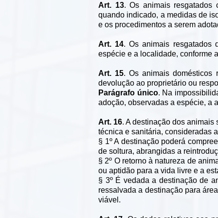
Art. 13
. Os animais resgatados 
quando indicado, a medidas de is
e os procedimentos a serem adota
Art. 14
. Os animais resgatados d
espécie e a localidade, conforme a
Art. 15
. Os animais domésticos r
devolução ao proprietário ou resp
Parágrafo único
. Na impossibili
adoção, observadas a espécie, a a
Art. 16
. A destinação dos animais
técnica e sanitária, consideradas 
§ 1º A destinação poderá compree
de soltura, abrangidas a reintrodu
§ 2º O retorno à natureza de anim
ou aptidão para a vida livre e a es
§ 3º É vedada a destinação de an
ressalvada a destinação para área 
viável.