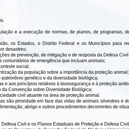
do.
mulação e a execução de normas, de planos, de programas, de
nião, os Estados, o Distrito Federal e os Municípios para 
por desastres;
 ações de prevenção, de mitigação e de resposta da Defesa Civil
as comunitários de emergência que incluam animais;
ontrole social;
tização da população sobre a importância da proteção animal;
 patrimônio genético e da diversidade biológica;
mas e aos princípios relativos à biossegurança e à proteção ambi
to da Convenção sobre Diversidade Biológica;
ociedade civil atuante na área de proteção animal.
as são prioridade em face das vidas de animais silvestres e 
limentação, abrigo e outros procedimentos decorrentes de situ
 Defesa Civil e os Planos Estaduais de Proteção e Defesa Civil