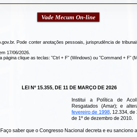
Vade Mecum On-line
.gov.br
. Pode conter anotações pessoais, jurisprudência de tribunai
l em 17/06/2026.
a página clique as teclas: "Ctrl + F" (Windows) ou "Command + F" (
LEI Nº 15.355, DE 11 DE MARÇO DE 2026
Institui a Política de Ac
Resgatados (Amar); e alte
fevereiro de 1998
, 12.334, de
de 1º de dezembro de 2010.
 saber que o Congresso Nacional decreta e eu sanciono a 