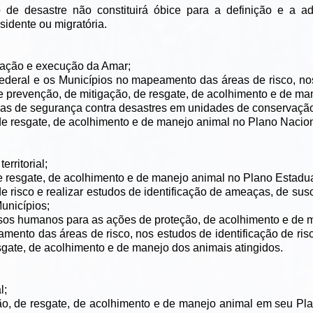
o de desastre não constituirá óbice para a definição e a 
sidente ou migratória.
tação e execução da Amar;
 Federal e os Municípios no mapeamento das áreas de risco, no
 prevenção, de mitigação, de resgate, de acolhimento e de man
ivas de segurança contra desastres em unidades de conservação
 de resgate, de acolhimento e de manejo animal no Plano Nacion
rritorial;
 de resgate, de acolhimento e de manejo animal no Plano Estadua
 de risco e realizar estudos de identificação de ameaças, de sus
unicípios;
rsos humanos para as ações de proteção, de acolhimento e de 
mento das áreas de risco, nos estudos de identificação de ri
sgate, de acolhimento e de manejo dos animais atingidos.
l;
eção, de resgate, de acolhimento e de manejo animal em seu Pl