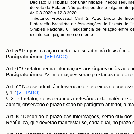
Decisão: O Tribunal, por unanimidade, negou seguiment
do voto do Relator. Não participou deste julgamento, p
de 6.3.2020 a 12.3.2020.
Tributário. Processual Civil. 2. Ação Direta de Incon
Federação Brasileira de Associações de Fiscais de T
Simples Nacional. 6. Inexistência de relação entre 
extinto sem julgamento do mérito.
Art. 5.º
Proposta a ação direta, não se admitirá desistência.
Parágrafo único
.
(VETADO)
Art. 6.º
O relator pedirá informações aos órgãos ou às autor
Parágrafo único
. As informações serão prestadas no prazo
Art. 7.º
Não se admitirá intervenção de terceiros no processo
§ 1.º
(VETADO)
§ 2.º O relator, considerando a relevância da matéria e a 
admitir, observado o prazo fixado no parágrafo anterior, a m
Art. 8.º
Decorrido o prazo das informações, serão ouvidos
República, que deverão manifestar-se, cada qual, no prazo