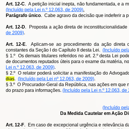
Art. 12-C
. A petição inicial inepta, não fundamentada, e a 
(Incluído pela Lei n.º 12.063, de 2009)
.
Parágrafo único
. Cabe agravo da decisão que indeferir a p
Art. 12-D
. Proposta a ação direta de inconstitucionalidade
de 2009)
.
Art. 12-E
. Aplicam-se ao procedimento da ação direta d
constantes da Seção I do Capítulo II desta Lei.
(Incluído pel
§ 1.º Os demais titulares referidos no art. 2.º desta Lei pod
de documentos reputados úteis para o exame da matéria, n
Lei n.º 12.063, de 2009)
.
§ 2.º O relator poderá solicitar a manifestação do Advog
dias
.
(Incluído pela Lei nº 12.063, de 2009)
.
§ 3.º O Procurador-Geral da República, nas ações em que não
do prazo para informações.
(Incluído pela Lei n.º 12.063, de
(Incluído pel
Da Medida Cautelar em Ação Di
Art. 12-F
. Em caso de excepcional urgência e relevância da