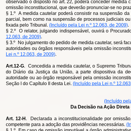
observado o disposto no art. 22, poderá conceder medida c
omissão inconstitucional, que deverão pronunciar-se no pr
§ 1.º A medida cautelar poderá consistir na suspensão da
parcial, bem como na suspensão de processos judiciais ou 
fixada pelo Tribunal.
(Incluído pela Lei n.º 12.063, de 2009)
.
§ 2.º O relator, julgando indispensável, ouvirá o Procura
12.063, de 2009)
.
§ 3.º No julgamento do pedido de medida cautelar, será facu
autoridades ou órgãos responsáveis pela omissão inconstit
Lei n.º 12.063, de 2009)
.
Art.12-G
. Concedida a medida cautelar, o Supremo Tribunal
do Diário da Justiça da União, a parte dispositiva da 
autoridade ou ao órgão responsável pela omissão inconstit
Seção I do Capítulo II desta Lei.
(Incluído pela Lei n.º 12.06
(Incluído pel
Da Decisão na Ação Direta
Art. 12-H
. Declarada a inconstitucionalidade por omissão
competente para a adoção das providências necessárias.
(I
§ 1.º Em caso de omissão imputável a órgão administrativ