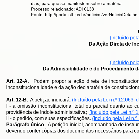
dias, para que se manifestem sobre a matéria.
Processo relacionado:
ADI 6138
Fonte:
http://portal.stf.jus.br/noticias/verNoticiaDet
(Incluído pel
​Da Ação Direta de I
(Incluído pel
Da Admissibilidade e do Procedimento d
Art. 12-A
. Podem propor a ação direta de inconstitucion
inconstitucionalidade e da ação declaratória de constitucion
Art. 12-B
. A petição indicará:
(Incluído pela Lei n.º 12.063, 
I - a omissão inconstitucional total ou parcial quanto ao
providência de índole administrativa;
(Incluído pela Lei n.º 
II - o pedido, com suas especificações.
(Incluído pela Lei n.
Parágrafo único
. A petição inicial, acompanhada de instr
devendo conter cópias dos documentos necessários para c