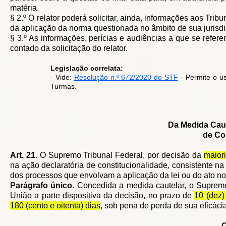
matéria.
§ 2.º O relator poderá solicitar, ainda, informações aos Trib
da aplicação da norma questionada no âmbito de sua jurisdi
§ 3.º As informações, perícias e audiências a que se refer
contado da solicitação do relator.
Legislação correlata:
- Vide:
Resolução n.º 672/2020 do STF
- Permite o us
Turmas.
Da Medida Caut
de Co
Art. 21
. O Supremo Tribunal Federal, por decisão da
maior
na ação declaratória de constitucionalidade, consistente 
dos processos que envolvam a aplicação da lei ou do ato nor
Parágrafo único
. Concedida a medida cautelar, o Supremo 
União a parte dispositiva da decisão, no prazo de
10 (dez)
180 (cento e oitenta) dias
, sob pena de perda de sua eficácia