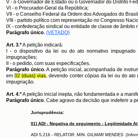
V - o Governador de Estado ou o Governador do Distrito Fed
VI - o Procurador-Geral da República;
VII - o Conselho Federal da Ordem dos Advogados do Brasil
VIII - partido político com representação no Congresso Nacio
IX - confederação sindical ou entidade de classe de âmbito 
Parágrafo único
.
(VETADO)
Art. 3.º
A petição indicará:
I - o dispositivo da lei ou do ato normativo impugnad
impugnações;
II - o pedido, com suas especificações.
Parágrafo único
. A petição inicial, acompanhada de instr
em
02 (duas) vias
, devendo conter cópias da lei ou do at
impugnação.
Art. 4.º
A petição inicial inepta, não fundamentada e a manif
Parágrafo único
. Cabe agravo da decisão que indeferir a pet
Jurisprudência:
01) ADI - Negativa de seguimento - Legitimidade At
ADI 5.216 - RELATOR: MIN. GILMAR MENDES (Informa