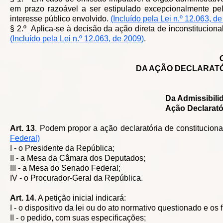
em prazo razoável a ser estipulado excepcionalmente pelo
interesse público envolvido.
(Incluído pela Lei n.º 12.063, d
§ 2.º Aplica-se à decisão da ação direta de inconstituciona
(Incluído pela Lei n.º 12.063, de 2009)
.
DA AÇÃO DECLARATÓ
Da Admissibili
Ação Declarató
Art. 13
. Podem propor a ação declaratória de constituciona
Federal)
I - o Presidente da República;
II - a Mesa da Câmara dos Deputados;
III - a Mesa do Senado Federal;
IV - o Procurador-Geral da República.
Art. 14
. A petição inicial indicará:
I - o dispositivo da lei ou do ato normativo questionado e os
II - o pedido, com suas especificações;