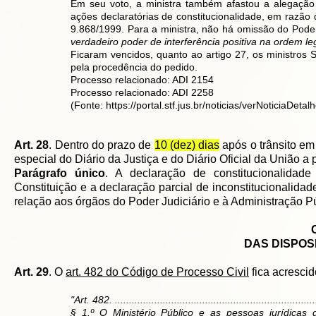
Em seu voto, a ministra também afastou a alegação
ações declaratórias de constitucionalidade, em razão 
9.868/1999. Para a ministra, não há omissão do Poder
verdadeiro poder de interferência positiva na ordem leg
Ficaram vencidos, quanto ao artigo 27, os ministros
pela procedência do pedido.
Processo relacionado:
ADI 2154
Processo relacionado:
ADI 2258
(Fonte:
https://portal.stf.jus.br/noticias/verNoticiaDe
Art. 28
. Dentro do prazo de
10 (dez) dias
após o trânsito em
especial do Diário da Justiça e do Diário Oficial da União a 
Parágrafo único
. A declaração de constitucionalidade
Constituição e a declaração parcial de inconstitucionalida
relação aos órgãos do Poder Judiciário e à Administração Pú
DAS DISPOS
Art. 29
. O
art. 482 do Código de Processo Civil
fica acrescid
"Art. 482. .......................................................................
§ 1.º O Ministério Público e as pessoas jurídicas 