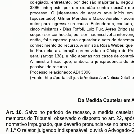
colegiado, entretanto, por decisão majoritária, nego
3396, interposto por um cidadão contra decisão mo
processo. O julgamento do agravo teve início em
(aposentado), Gilmar Mendes e Marco Aurélio - acom
autor para ingressar na causa. Entenderam, contudo, 
cinco ministros - Dias Toffoli, Luiz Fux, Ayres Brit
sequer ser conhecido, por ser inadmissível a interven
então, foi suspenso para aguardar o voto de desemp
conhecimento do recurso. A ministra Rosa Weber, que 
lo. Para ela, a alteração promovida no Código de Pr
geral (artigo 138), e não apenas nos casos de contro
A ministra frisou que, embora a jurisprudência do 
passível de recurso.
Processo relacionado:
ADI 3396
(Fonte:
http://portal.stf.jus.br/noticias/verNoticiaDe
Da Medida Cautelar em A
Art. 10
. Salvo no período de recesso, a medida cautela
membros do Tribunal, observado o disposto no art. 22, apó
normativo impugnado, que deverão pronunciar-se no prazo
§ 1.º O relator, julgando indispensável, ouvirá o Advogado