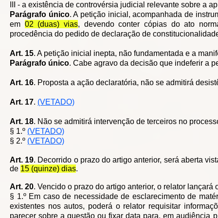
III - a existência de controvérsia judicial relevante sobre a 
Parágrafo único
. A petição inicial, acompanhada de instr
em
02 (duas) vias
, devendo conter cópias do ato norm
procedência do pedido de declaração de constitucionalidad
Art. 15
. A petição inicial inepta, não fundamentada e a mani
Parágrafo único
. Cabe agravo da decisão que indeferir a pet
Art. 16
. Proposta a ação declaratória, não se admitirá desist
Art. 17
.
(VETADO)
Art. 18
. Não se admitirá intervenção de terceiros no process
§ 1.º
(VETADO)
§ 2.º
(VETADO)
Art. 19
. Decorrido o prazo do artigo anterior, será aberta v
de
15 (quinze) dias
.
Art. 20
. Vencido o prazo do artigo anterior, o relator lançará
§ 1.º Em caso de necessidade de esclarecimento de matéria
existentes nos autos, poderá o relator requisitar informa
parecer sobre a questão ou fixar data para, em audiência 