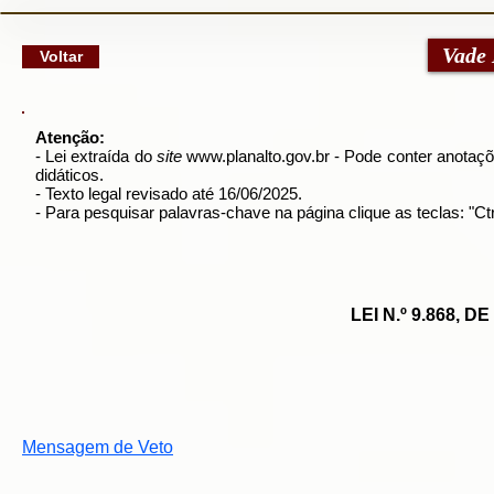
google-site-verification: googlec79a8dde6d277991.html
Vade
Voltar
Atenção:
- Lei extraída do
site
www.planalto.gov.br
- Pode conter anotaçõe
didáticos.
- Texto legal revisado até 16/06/2025.
- Para pesquisar palavras-chave na página clique as teclas: "
LEI N.º 9.868, 
Mensagem de Veto