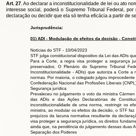
Art. 27
. Ao declarar a inconstitucionalidade de lei ou ato n
interesse social, poderá o Supremo Tribunal Federal, por
declaração ou decidir que ela só tenha eficácia a partir de 
Jurisprudência:
01) ADI - Modulação de efeitos da decisão - Consti
Notícias do STF - 10/04/2023
STF julga constitucional dispositivo da Lei das ADIs q
Para a Corte, a regra visa proteger a segurança jur
preservados. O Plenário do Supremo Tribunal Fede
Inconstitucionalidade - ADIs) que autoriza a Corte a
normas. Por maioria, o colegiado julgou improcedente
Confederação Nacional das Profissões Liberais (CNPL
Segurança jurídica
Prevaleceu no julgamento o voto da ministra Cármen L
das ADIs e das Ações Declaratórias de Constitu
inconstitucionalidade de uma norma, restringir os ef
ministra, ao modular os efeitos da decisão, o STF faz
prejuízos da lacuna normativa resultante da declara
visa proteger a segurança jurídica, os direitos funda
ainda que, na pendência do julgamento dessas duas A
Separação dos Poderes