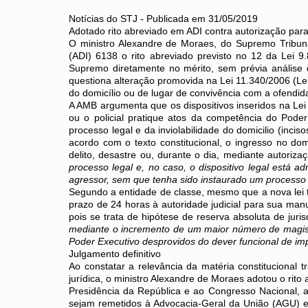
Notícias do STJ - Publicada em 31/05/2019
Adotado rito abreviado em ADI contra autorização para 
​O ministro Alexandre de Moraes, do Supremo Tribuna
(ADI) 6138 o rito abreviado previsto no 12 da Lei 9
Supremo diretamente no mérito, sem prévia análise 
questiona alteração promovida na Lei 11.340/2006 (Lei
do domicílio ou de lugar de convivência com a ofendida
A AMB argumenta que os dispositivos inseridos na Lei
ou o policial pratique atos da competência do Poder 
processo legal e da inviolabilidade do domicilio (inciso
acordo com o texto constitucional, o ingresso no d
delito, desastre ou, durante o dia, mediante autorizaçã
processo legal e, no caso, o dispositivo legal está a
agressor, sem que tenha sido instaurado um processo e
Segundo a entidade de classe, mesmo que a nova lei t
prazo de 24 horas à autoridade judicial para sua manu
pois se trata de hipótese de reserva absoluta de juris
mediante o incremento de um maior número de magistra
Poder Executivo desprovidos do dever funcional de im
Julgamento definitivo
Ao constatar a relevância da matéria constitucional 
jurídica, o ministro Alexandre de Moraes adotou o rito
Presidência da República e ao Congresso Nacional, 
sejam remetidos à Advocacia-Geral da União (AGU) e