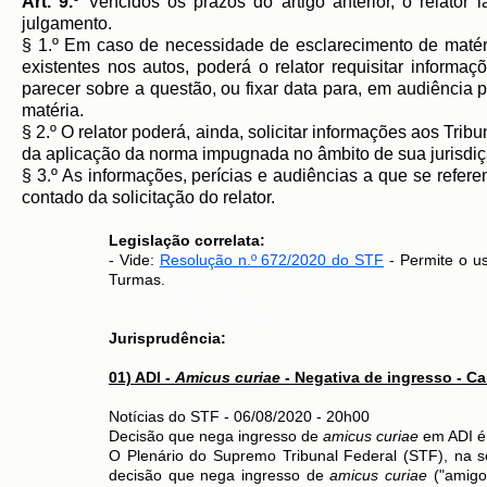
Art. 9.º
Vencidos os prazos do artigo anterior, o relator l
julgamento.
§ 1.º Em caso de necessidade de esclarecimento de matéria
existentes nos autos, poderá o relator requisitar informa
parecer sobre a questão, ou fixar data para, em audiência
matéria.
§ 2.º O relator poderá, ainda, solicitar informações aos Trib
da aplicação da norma impugnada no âmbito de sua jurisdiç
§ 3.º As informações, perícias e audiências a que se refer
contado da solicitação do relator.
Legislação correlata:
- Vide:
Resolução n.º 672/2020 do STF
- Permite o us
Turmas.
Jurisprudência:
01) ADI -
Amicus curiae
- Negativa de ingresso - C
Notícias do STF - 06/08/2020 - 20h00
Decisão que nega ingresso de
amicus curiae
em ADI é 
O Plenário do Supremo Tribunal Federal (STF), na ses
decisão que nega ingresso de
amicus curiae
("amigo 