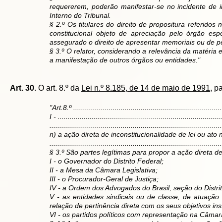
requererem, poderão manifestar-se no incidente de 
Interno do Tribunal.
§ 2.º Os titulares do direito de propositura referidos
constitucional objeto de apreciação pelo órgão es
assegurado o direito de apresentar memoriais ou de p
§ 3.º O relator, considerando a relevância da matéria e
a manifestação de outros órgãos ou entidades."
Art. 30
. O art. 8.º da
Lei n.º 8.185, de 14 de maio de 1991
, p
"Art.8.º ...........................................................................
I - ..................................................................................
.......................................................................................
n) a ação direta de inconstitucionalidade de lei ou ato
.......................................................................................
§ 3.º São partes legítimas para propor a ação direta de
I - o Governador do Distrito Federal;
II - a Mesa da Câmara Legislativa;
III - o Procurador-Geral de Justiça;
IV - a Ordem dos Advogados do Brasil, seção do Distri
V - as entidades sindicais ou de classe, de atuaçã
relação de pertinência direta com os seus objetivos inst
VI - os partidos políticos com representação na Câmara