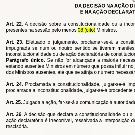
DA DECISÃO NA AÇÃO D
E NA AÇÃO DECLARAT
Art. 22
. A decisão sobre a constitucionalidade ou a inco
presentes na sessão pelo menos
08 (oito)
Ministros.
Art. 23
. Efetuado o julgamento, proclamar-se-á a consti
impugnada se num ou noutro sentido se tiverem manife
inconstitucionalidade ou de ação declaratória de constitucio
Parágrafo único
. Se não for alcançada a maioria necessá
estando ausentes Ministros em número que possa influir no
dos Ministros ausentes, até que se atinja o número necessá
Art. 24
. Proclamada a constitucionalidade, julgar-se-á im
proclamada a inconstitucionalidade, julgar-se-á procedente 
Art. 25
. Julgada a ação, far-se-á a comunicação à autorida
Art. 26
. A decisão que declara a constitucionalidade ou a
ação declaratória é irrecorrível, ressalvada a interposição
rescisória.