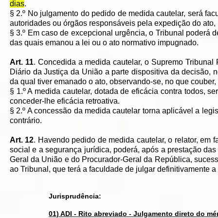
dias
.
§ 2.º No julgamento do pedido de medida cautelar, será facu
autoridades ou órgãos responsáveis pela expedição do ato,
§ 3.º Em caso de excepcional urgência, o Tribunal poderá d
das quais emanou a lei ou o ato normativo impugnado.
Art. 11
. Concedida a medida cautelar, o Supremo Tribunal F
Diário da Justiça da União a parte dispositiva da decisão,
da qual tiver emanado o ato, observando-se, no que couber,
§ 1.º A medida cautelar, dotada de eficácia contra todos, s
conceder-lhe eficácia retroativa.
§ 2.º A concessão da medida cautelar torna aplicável a legi
contrário.
Art. 12
. Havendo pedido de medida cautelar, o relator, em f
social e a segurança jurídica, poderá, após a prestação da
Geral da União e do Procurador-Geral da República, suces
ao Tribunal, que terá a faculdade de julgar definitivamente a
Jurisprudência:
01) ADI - Rito abreviado - Julgamento direto do mér