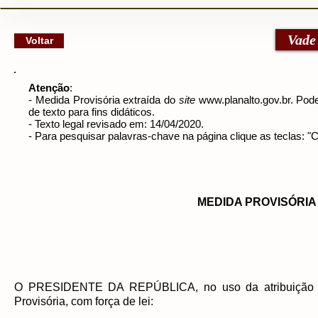
google-site-verification: googlec79a8dde6d277991.html
Vade
Voltar
Atenção
:
- Medida Provisória
extraída do
site
www.planalto.gov.br
. Pode
de texto para fins didáticos.
- Texto legal revisado em: 14/04/2020.
- Para pesquisar palavras-chave na página clique as teclas: 
MEDIDA PROVISÓRIA N
O PRESIDENTE DA REPÚBLICA, no uso da atribuição 
Provisória, com força de lei: