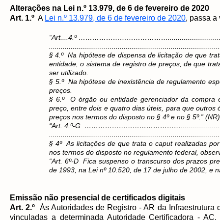
Alterações na Lei n.º 13.979, de 6 de fevereiro de 2020
Art. 1.º
A
Lei n.º 13.979, de 6 de fevereiro de 2020
, passa a
“Art....4.º ………………………………….................................
.......................................................................................
§ 4.º Na hipótese de dispensa de licitação de que tr
entidade, o sistema de registro de preços, de que trat
ser utilizado.
§ 5.º Na hipótese de inexistência de regulamento espe
preços.
§ 6.º O órgão ou entidade gerenciador da compra es
preço, entre dois e quatro dias úteis, para que outros
preços nos termos do disposto no § 4º e no § 5º.” (NR)
“Art. 4.º-G …………………………………….................................
.......................................................................................
§ 4º As licitações de que trata o caput realizadas p
nos termos do disposto no regulamento federal, observ
“Art. 6º-D Fica suspenso o transcurso dos prazos pres
de 1993, na Lei nº 10.520, de 17 de julho de 2002, e n
Emissão não presencial de certificados digitais
Art. 2.º
Às Autoridades de Registro - AR da Infraestrutura 
vinculadas a determinada Autoridade Certificadora - AC, 