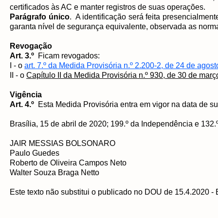
certificados às AC e manter registros de suas operações.
Parágrafo único
. A identificação será feita presencialme
garanta nível de segurança equivalente, observada as norma
Revogação
Art. 3.º
Ficam revogados:
I - o
art. 7.º da Medida Provisória n.º 2.200-2, de 24 de agos
II - o
Capítulo II da Medida Provisória n.º 930, de 30 de març
Vigência
Art. 4.º
Esta Medida Provisória entra em vigor na data de su
Brasília, 15 de abril de 2020; 199.º da Independência e 132.
JAIR MESSIAS BOLSONARO
Paulo Guedes
Roberto de Oliveira Campos Neto
Walter Souza Braga Netto
Este texto não substitui o publicado no DOU de 15.4.2020 - 