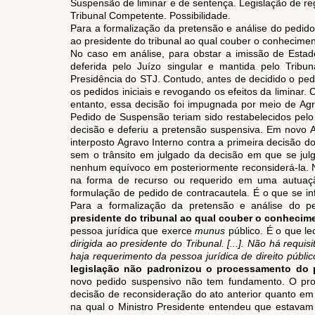
Suspensão de liminar e de sentença. Legislação de reg
Tribunal Competente. Possibilidade.
Para a formalização da pretensão e análise do pedid
ao presidente do tribunal ao qual couber o conhecimen
No caso em análise, para obstar a imissão de Estado
deferida pelo Juízo singular e mantida pelo Tribun
Presidência do STJ. Contudo, antes de decidido o pedi
os pedidos iniciais e revogando os efeitos da liminar
entanto, essa decisão foi impugnada por meio de Agr
Pedido de Suspensão teriam sido restabelecidos pel
decisão e deferiu a pretensão suspensiva. Em novo Ag
interposto Agravo Interno contra a primeira decisão d
sem o trânsito em julgado da decisão em que se jul
nenhum equívoco em posteriormente reconsiderá-la. Na
na forma de recurso ou requerido em uma autuaç
formulação de pedido de contracautela. É o que se in
Para a formalização da pretensão e análise do p
presidente do tribunal ao qual couber o conhecime
pessoa jurídica que exerce
munus
público. É o que lec
dirigida ao presidente do Tribunal. [...]. Não há requ
haja requerimento da pessoa jurídica de direito públic
legislação não padronizou o processamento do
novo pedido suspensivo não tem fundamento. O prov
decisão de reconsideração do ato anterior quanto em
na qual o Ministro Presidente entendeu que estavam