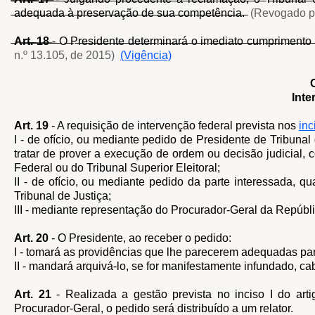
̶a̶d̶e̶q̶u̶a̶d̶a̶ ̶à̶ ̶p̶r̶e̶s̶e̶r̶v̶a̶ç̶ã̶o̶ ̶d̶e̶ ̶s̶u̶a̶ ̶c̶o̶m̶p̶e̶t̶ê̶n̶c̶i̶a̶.̶
(Revogado pe
A̶r̶t̶.̶ ̶1̶8̶
̶-̶ ̶O̶ ̶P̶r̶e̶s̶i̶d̶e̶n̶t̶e̶ ̶d̶e̶t̶e̶r̶m̶i̶n̶a̶r̶á̶ ̶o̶ ̶i̶m̶e̶d̶i̶a̶t̶o̶ ̶c̶u̶m̶p̶r̶i̶m̶e̶n̶t̶o̶ ̶
n.º 13.105, de 2015)
(Vigência)
Inte
Art. 19
- A requisição de intervenção federal prevista nos
inc
I - de ofício, ou mediante pedido de Presidente de Tribuna
tratar de prover a execução de ordem ou decisão judicial,
Federal ou do Tribunal Superior Eleitoral;
II - de ofício, ou mediante pedido da parte interessada, 
Tribunal de Justiça;
III - mediante representação do Procurador-Geral da Repúblic
Art. 20
- O Presidente, ao receber o pedido:
I - tomará as providências que lhe parecerem adequadas par
II - mandará arquivá-lo, se for manifestamente infundado, 
Art. 21
- Realizada a gestão prevista no inciso I do arti
Procurador-Geral, o pedido será distribuído a um relator.