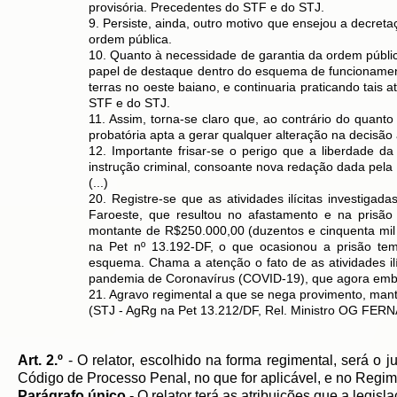
provisória. Precedentes do STF e do STJ.
9. Persiste, ainda, outro motivo que ensejou a decret
ordem pública.
10. Quanto à necessidade de garantia da ordem públi
papel de destaque dentro do esquema de funcionament
terras no oeste baiano, e continuaria praticando tais 
STF e do STJ.
11. Assim, torna-se claro que, ao contrário do quanto
probatória apta a gerar qualquer alteração na decisão 
12. Importante frisar-se o perigo que a liberdade d
instrução criminal, consoante nova redação dada pela 
(...)
20. Registre-se que as atividades ilícitas investi
Faroeste, que resultou no afastamento e na prisã
montante de R$250.000,00 (duzentos e cinquenta mil 
na Pet nº 13.192-DF, o que ocasionou a prisão temp
esquema. Chama a atenção o fato de as atividades i
pandemia de Coronavírus (COVID-19), que agora emb
21. Agravo regimental a que se nega provimento, mant
(STJ - AgRg na Pet 13.212/DF, Rel. Ministro OG FE
Art. 2.º
- O relator, escolhido na forma regimental, será o j
Código de Processo Penal, no que for aplicável, e no Regim
Parágrafo único
- O relator terá as atribuições que a legis