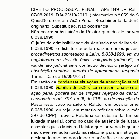
DIREITO PROCESSUAL PENAL -
APn 849-DF
, Rel.
07/08/2019, DJe 25/10/2019 (Informativo n.º 659 do S
Questão de ordem. Ação Penal. Recebimento da denúnci
originário. Substituição. Não ocorrência.
Não ocorre substituição do Relator quando ele for ven
8.038/1990.
O juízo de admissibilidade da denúncia nos delitos de 
8.038/1990, é distinto daquele realizado pelos juízes 
procedimentos submetidos à Lei n. 8.038/1990, em qu
englobadas em decisão única, colegiada (artigo 6º),
via de ato judicial sem conteúdo decisório (artigo 
absolvição sumária, depois de apresentada respost
Turma, DJe de 16/05/2017).
Em razão de
condensar situações de absolvição sumá
8.038/1990,
viabiliza decisões com ou sem análise de 
ação penal poderá ser de simples rejeição da denún
consoante o art. 397, I a III, do CPP; ou de extinção d
Posto isso, caso vencido o Relator em posicionamen
8.038/1990, ou seja, em matéria refletida sobre o mér
397 do CPP) – deve a Relatoria ser substituída. Em se
julgada material, como no caso de ausência de justa c
assentar que o Ministro Relator que for vencido quant
não deve ser substituído na relatoria para a instrução
designado apenas para lavrar o acórdão, e prevento, 