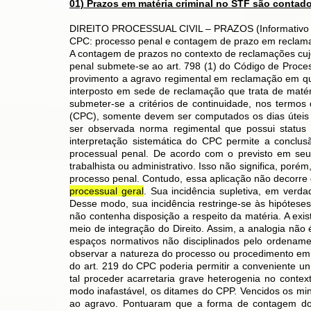
01) Prazos em matéria criminal no STF são contad
DIREITO PROCESSUAL CIVIL – PRAZOS (Informativo n.
CPC: processo penal e contagem de prazo em reclam
A contagem de prazos no contexto de reclamações cuj
penal submete-se ao art. 798 (1) do Código de Proce
provimento a agravo regimental em reclamação em qu
interposto em sede de reclamação que trata de matér
submeter-se a critérios de continuidade, nos termos 
(CPC), somente devem ser computados os dias úteis
ser observada norma regimental que possui status 
interpretação sistemática do CPC permite a conclus
processual penal. De acordo com o previsto em seu 
trabalhista ou administrativo. Isso não significa, por
processo penal. Contudo, essa aplicação não decorre
processual geral
. Sua incidência supletiva, em verd
Desse modo, sua incidência restringe-se às hipóteses 
não contenha disposição a respeito da matéria. A exi
meio de integração do Direito. Assim, a analogia não 
espaços normativos não disciplinados pelo ordename
observar a natureza do processo ou procedimento em q
do art. 219 do CPC poderia permitir a conveniente 
tal proceder acarretaria grave heterogenia no conte
modo inafastável, os ditames do CPP. Vencidos os min
ao agravo. Pontuaram que a forma de contagem dos