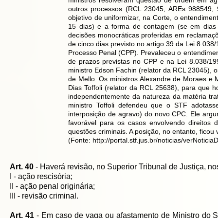
ministros resolveram questão de ordem em a
outros processos (RCL 23045, AREs 988549,
objetivo de uniformizar, na Corte, o entendime
15 dias) e a forma de contagem (se em dias ú
decisões monocráticas proferidas em reclamaçõe
de cinco dias previsto no artigo 39 da Lei 8.038
Processo Penal (CPP). Prevaleceu o entendimen
de prazos previstas no CPP e na Lei 8.038/1
ministro Edson Fachin (relator da RCL 23045), 
de Mello. Os ministros Alexandre de Moraes e 
Dias Toffoli (relator da RCL 25638), para que
independentemente da natureza da matéria tr
ministro Toffoli defendeu que o STF adotasse
interposição de agravo) do novo CPC. Ele ar
favorável para os casos envolvendo direitos d
questões criminais. A posição, no entanto, ficou 
(Fonte:
http://portal.stf.jus.br/noticias/verNot
Art. 40
- Haverá revisão, no Superior Tribunal de Justiça, n
I - ação rescisória;
II - ação penal originária;
III - revisão criminal.
Art. 41
- Em caso de vaga ou afastamento de Ministro do Su