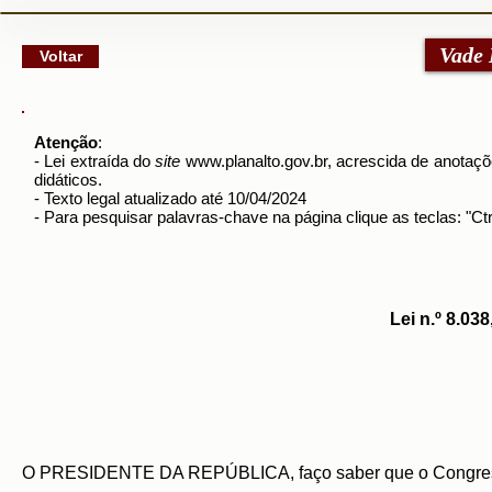
google-site-verification: googlec79a8dde6d277991.html
Vade
Voltar
Atenção
:
- Lei extraída do
site
www.planalto.gov.br
, acrescida de anotaçõe
didáticos.
- Texto legal atualizado até 10/04/2024
- Para pesquisar palavras-chave na página clique as teclas: "
Lei n.º 8.03
O PRESIDENTE DA REPÚBLICA, faço saber que o Congresso 