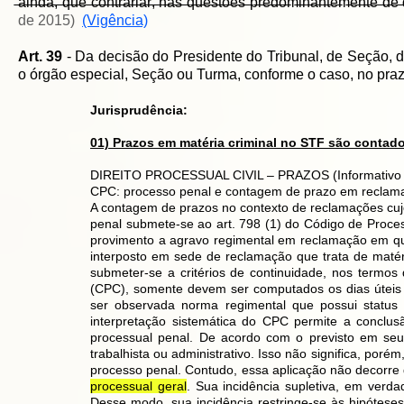
̶a̶i̶n̶d̶a̶,̶ ̶q̶u̶e̶ ̶c̶o̶n̶t̶r̶a̶r̶i̶a̶r̶,̶ ̶n̶a̶s̶ ̶q̶u̶e̶s̶t̶õ̶e̶s̶ ̶p̶r̶e̶d̶o̶m̶i̶n̶a̶n̶t̶e̶m̶e̶n̶t̶e̶ ̶d̶e̶ ̶d
de 2015)
(Vigência)
Art. 39
- Da decisão do Presidente do Tribunal, de Seção, 
o órgão especial, Seção ou Turma, conforme o caso, no pra
Jurisprudência:
01) Prazos em matéria criminal no STF são contad
DIREITO PROCESSUAL CIVIL – PRAZOS (Informativo n.
CPC: processo penal e contagem de prazo em reclam
A contagem de prazos no contexto de reclamações cuj
penal submete-se ao art. 798 (1) do Código de Proce
provimento a agravo regimental em reclamação em qu
interposto em sede de reclamação que trata de matér
submeter-se a critérios de continuidade, nos termos 
(CPC), somente devem ser computados os dias úteis
ser observada norma regimental que possui status 
interpretação sistemática do CPC permite a conclus
processual penal. De acordo com o previsto em seu 
trabalhista ou administrativo. Isso não significa, por
processo penal. Contudo, essa aplicação não decorre
processual geral
. Sua incidência supletiva, em verd
Desse modo, sua incidência restringe-se às hipóteses 