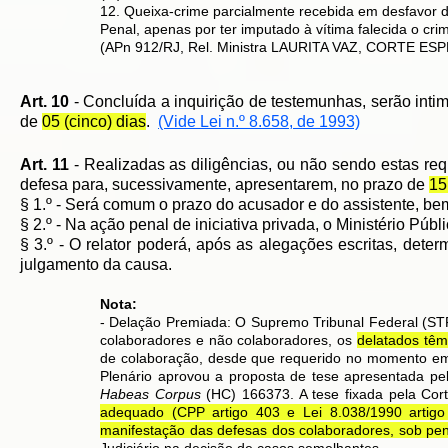
12. Queixa-crime parcialmente recebida em desfavor da Q
Penal, apenas por ter imputado à vítima falecida o crim
(APn 912/RJ, Rel. Ministra LAURITA VAZ, CORTE ESPE
Art. 10
- Concluída a inquirição de testemunhas, serão inti
de
05 (cinco) dias
.
(Vide Lei n.º 8.658, de 1993)
Art. 11
- Realizadas as diligências, ou não sendo estas req
defesa para, sucessivamente, apresentarem, no prazo de
15
§ 1.º - Será comum o prazo do acusador e do assistente, be
§ 2.º - Na ação penal de iniciativa privada, o Ministério Públ
§ 3.º - O relator poderá, após as alegações escritas, deter
julgamento da causa.
Nota:
- Delação Premiada:
O Supremo Tribunal Federal (STF
colaboradores e não colaboradores, os
delatados têm 
de colaboração, desde que requerido no momento em q
Plenário aprovou a proposta de tese apresentada pel
Habeas Corpus
(HC) 166373. A tese fixada pela Cort
adequado (CPP artigo 403 e Lei 8.038/1990 artigo
manifestação das defesas dos colaboradores, sob pe