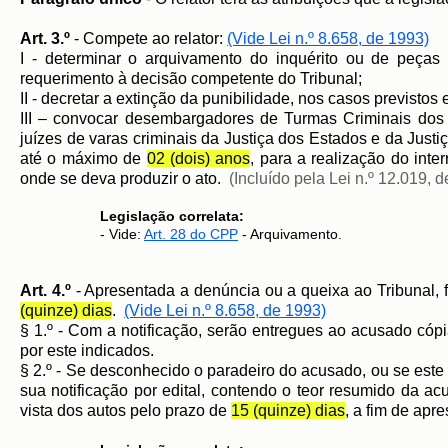
Art. 3.º
- Compete ao relator:
(Vide Lei n.º 8.658, de 1993)
I - determinar o arquivamento do inquérito ou de peças 
requerimento à decisão competente do Tribunal;
II - decretar a extinção da punibilidade, nos casos previstos 
III – convocar desembargadores de Turmas Criminais dos 
juízes de varas criminais da Justiça dos Estados e da Justi
até o máximo de
02 (dois) anos
, para a realização do inte
onde se deva produzir o ato.
(Incluído pela Lei n.º 12.019, 
Legislação correlata:
- Vide:
Art. 28 do CPP
- Arquivamento.
Art. 4.º
- Apresentada a denúncia ou a queixa ao Tribunal, f
(quinze) dias
.
(Vide Lei n.º 8.658, de 1993)
§ 1.º - Com a notificação, serão entregues ao acusado có
por este indicados.
§ 2.º - Se desconhecido o paradeiro do acusado, ou se este c
sua notificação por edital, contendo o teor resumido da 
vista dos autos pelo prazo de
15 (quinze) dias
, a fim de apre