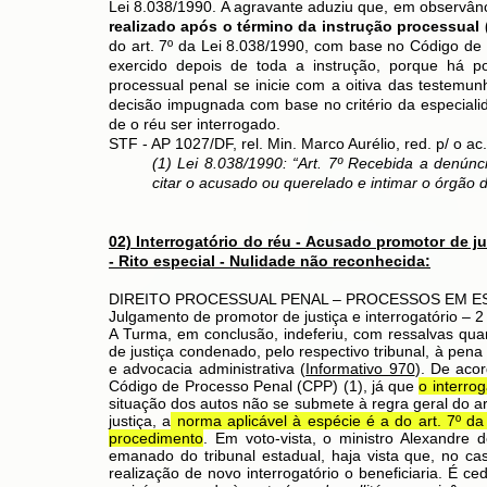
Lei 8.038/1990. A agravante aduziu que, em observânc
realizado após o término da instrução processual 
do art. 7º da Lei 8.038/1990, com base no Código de
exercido depois de toda a instrução, porque há po
processual penal se inicie com a oitiva das testemu
decisão impugnada com base no critério da especial
de o réu ser interrogado.
​STF - AP 1027/DF, rel. Min. Marco Aurélio, red. p/ o 
(1) Lei 8.038/1990: “Art. 7º Recebida a denúnc
citar o acusado ou querelado e intimar o órgão d
02) Interrogatório do réu - Acusado promotor de ju
- Rito especial - Nulidade não reconhecida:
DIREITO PROCESSUAL PENAL – PROCESSOS EM ESPÉCI
Julgamento de promotor de justiça e interrogatório – 2
A Turma, em conclusão, indeferiu, com ressalvas qu
de justiça condenado, pelo respectivo tribunal, à pen
e advocacia administrativa (
Informativo 970
). De aco
Código de Processo Penal (CPP) (1), já que
o interro
situação dos autos não se submete à regra geral do art
justiça, a
norma aplicável à espécie é a do art. 7º da
procedimento
. Em voto-vista, o ministro Alexandre 
emanado do tribunal estadual, haja vista que, no c
realização de novo interrogatório o beneficiaria. É 