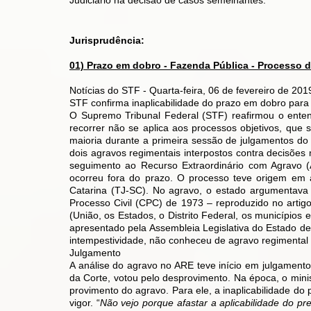
Judiciário na decisão de casos semelhantes.
Jurisprudência:
01) Prazo em dobro - Fazenda Pública - Processo de
Notícias do STF - Quarta-feira, 06 de fevereiro de 201
STF confirma inaplicabilidade do prazo em dobro para
O Supremo Tribunal Federal (STF) reafirmou o ente
recorrer não se aplica aos processos objetivos, que s
maioria durante a primeira sessão de julgamentos do 
dois agravos regimentais interpostos contra decisõe
seguimento ao Recurso Extraordinário com Agravo (
ocorreu fora do prazo. O processo teve origem em aç
Catarina (TJ-SC). No agravo, o estado argumentava
Processo Civil (CPC) de 1973 – reproduzido no arti
(União, os Estados, o Distrito Federal, os municípios e
apresentado pela Assembleia Legislativa do Estado de
intempestividade, não conheceu de agravo regimental e
Julgamento
A análise do agravo no ARE teve início em julgamento
da Corte, votou pelo desprovimento. Na época, o minist
provimento do agravo. Para ele, a inaplicabilidade do
vigor. “
Não vejo porque afastar a aplicabilidade do pre