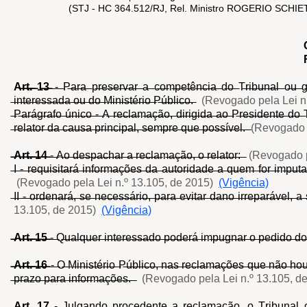
(STJ - HC 364.512/RJ, Rel. Ministro ROGERIO SCHIE
A̶r̶t̶.̶ ̶1̶3̶
̶-̶ ̶P̶a̶r̶a̶ ̶p̶r̶e̶s̶e̶r̶v̶a̶r̶ ̶a̶ ̶c̶o̶m̶p̶e̶t̶ê̶n̶c̶i̶a̶ ̶d̶o̶ ̶T̶r̶i̶b̶u̶n̶a̶l̶ ̶o̶u̶ ̶g̶a
̶i̶n̶t̶e̶r̶e̶s̶s̶a̶d̶a̶ ̶o̶u̶ ̶d̶o̶ ̶M̶i̶n̶i̶s̶t̶é̶r̶i̶o̶ ̶P̶ú̶b̶l̶i̶c̶o̶.̶
(Revogado pela Lei n
̶P̶a̶r̶á̶g̶r̶a̶f̶o̶ ̶ú̶n̶i̶c̶o̶ ̶-̶ ̶A̶ ̶r̶e̶c̶l̶a̶m̶a̶ç̶ã̶o̶,̶ ̶d̶i̶r̶i̶g̶i̶d̶a̶ ̶a̶o̶ ̶P̶r̶e̶s̶i̶d̶e̶n̶t̶e̶ ̶d̶o̶ ̶
̶r̶e̶l̶a̶t̶o̶r̶ ̶d̶a̶ ̶c̶a̶u̶s̶a̶ ̶p̶r̶i̶n̶c̶i̶p̶a̶l̶,̶ ̶s̶e̶m̶p̶r̶e̶ ̶q̶u̶e̶ ̶p̶o̶s̶s̶í̶v̶e̶l̶.̶ ̶
(Revogado p
̶A̶r̶t̶.̶ ̶1̶4̶
̶-̶ ̶A̶o̶ ̶d̶e̶s̶p̶a̶c̶h̶a̶r̶ ̶a̶ ̶r̶e̶c̶l̶a̶m̶a̶ç̶ã̶o̶,̶ ̶o̶ ̶r̶e̶l̶a̶t̶o̶r̶:̶ ̶
(Revogado p
̶I̶ ̶-̶ ̶r̶e̶q̶u̶i̶s̶i̶t̶a̶r̶á̶ ̶i̶n̶f̶o̶r̶m̶a̶ç̶õ̶e̶s̶ ̶d̶a̶ ̶a̶u̶t̶o̶r̶i̶d̶a̶d̶e̶ ̶a̶ ̶q̶u̶e̶m̶ ̶f̶o̶r̶ ̶i̶m̶p̶u̶t̶
(Revogado pela Lei n.º 13.105, de 2015)
(Vigência)
̶I̶I̶ ̶-̶ ̶o̶r̶d̶e̶n̶a̶r̶á̶,̶ ̶s̶e̶ ̶n̶e̶c̶e̶s̶s̶á̶r̶i̶o̶,̶ ̶p̶a̶r̶a̶ ̶e̶v̶i̶t̶a̶r̶ ̶d̶a̶n̶o̶ ̶i̶r̶r̶e̶p̶a̶r̶á̶v̶e̶l
13.105, de 2015)
(Vigência)
̶A̶r̶t̶.̶ ̶1̶5̶
̶-̶ ̶Q̶u̶a̶l̶q̶u̶e̶r̶ ̶i̶n̶t̶e̶r̶e̶s̶s̶a̶d̶o̶ ̶p̶o̶d̶e̶r̶á̶ ̶i̶m̶p̶u̶g̶n̶a̶r̶ ̶o̶ ̶p̶e̶d̶i̶d̶o̶ ̶d̶o̶
̶A̶r̶t̶.̶ ̶1̶6̶
̶-̶ ̶O̶ ̶M̶i̶n̶i̶s̶t̶é̶r̶i̶o̶ ̶P̶ú̶b̶l̶i̶c̶o̶,̶ ̶n̶a̶s̶ ̶r̶e̶c̶l̶a̶m̶a̶ç̶õ̶e̶s̶ ̶q̶u̶e̶ ̶n̶ã̶o̶ ̶h̶o̶u̶v̶
̶p̶r̶a̶z̶o̶ ̶p̶a̶r̶a̶ ̶i̶n̶f̶o̶r̶m̶a̶ç̶õ̶e̶s̶.̶ ̶
(Revogado pela Lei n.º 13.105, d
̶A̶r̶t̶.̶ ̶1̶7̶
̶-̶ ̶J̶u̶l̶g̶a̶n̶d̶o̶ ̶p̶r̶o̶c̶e̶d̶e̶n̶t̶e̶ ̶a̶ ̶r̶e̶c̶l̶a̶m̶a̶ç̶ã̶o̶,̶ ̶o̶ ̶T̶r̶i̶b̶u̶n̶a̶l̶ ̶c