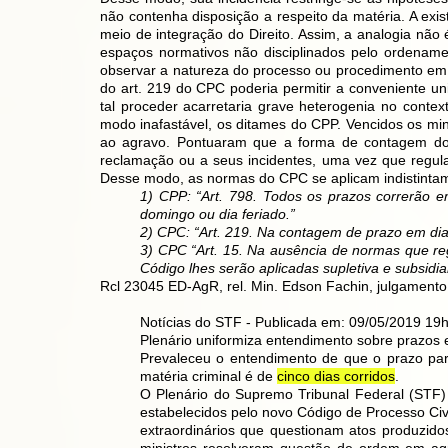
não contenha disposição a respeito da matéria. A exi
meio de integração do Direito. Assim, a analogia não 
espaços normativos não disciplinados pelo ordename
observar a natureza do processo ou procedimento em q
do art. 219 do CPC poderia permitir a conveniente 
tal proceder acarretaria grave heterogenia no conte
modo inafastável, os ditames do CPP. Vencidos os min
ao agravo. Pontuaram que a forma de contagem dos
reclamação ou a seus incidentes, uma vez que regul
Desse modo, as normas do CPC se aplicam indistintame
1) CPP: “Art. 798. Todos os prazos correrão e
domingo ou dia feriado.”
2) CPC: “Art. 219. Na contagem de prazo em dias
3) CPC “Art. 15. Na ausência de normas que regu
Código lhes serão aplicadas supletiva e subsidia
Rcl 23045 ED-AgR, rel. Min. Edson Fachin, julgamento
Notícias do STF - Publicada em: 09/05/2019 19
Plenário uniformiza entendimento sobre prazos 
Prevaleceu o entendimento de que o prazo pa
matéria criminal é de
cinco dias corridos
.
O Plenário do Supremo Tribunal Federal (STF) 
estabelecidos pelo novo Código de Processo Civ
extraordinários que questionam atos produzido