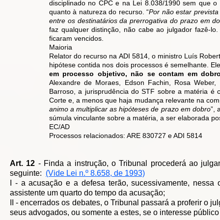
disciplinado no CPC e na Lei 8.038/1990 sem que o l
quanto à natureza do recurso. “
Por não estar prevista
entre os destinatários da prerrogativa do prazo em d
faz qualquer distinção, não cabe ao julgador fazê-l
ficaram vencidos.
Maioria
Relator do recurso na ADI 5814, o ministro Luís Robe
hipótese contida nos dois processos é semelhante. El
em processo objetivo, não se contam em dobro
Alexandre de Moraes, Edson Fachin, Rosa Weber, 
Barroso, a jurisprudência do STF sobre a matéria é
Corte e, a menos que haja mudança relevante na compre
animo a multiplicar as hipóteses de prazo em dobro
”, 
súmula vinculante sobre a matéria, a ser elaborada po
EC/AD
Processos relacionados: ARE 830727 e ADI 5814
Art. 12
- Finda a instrução, o Tribunal procederá ao julg
seguinte:
(Vide Lei n.º 8.658, de 1993)
I - a acusação e a defesa terão, sucessivamente, nessa
assistente um quarto do tempo da acusação;
II - encerrados os debates, o Tribunal passará a proferir o j
seus advogados, ou somente a estes, se o interesse público 