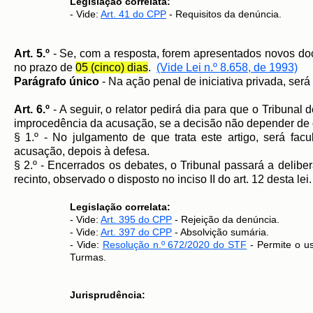
Legislação correlata:
- Vide:
Art. 41 do CPP
- Requisitos da denúncia.
Art. 5.º
- Se, com a resposta, forem apresentados novos docu
no prazo de
05 (cinco) dias
.
(Vide Lei n.º 8.658, de 1993)
Parágrafo único
- Na ação penal de iniciativa privada, será
​Art. 6.º
- A seguir, o relator pedirá dia para que o Tribunal
improcedência da acusação, se a decisão não depender de 
§ 1.º - No julgamento de que trata este artigo, será fac
acusação, depois à defesa.
§ 2.º - Encerrados os debates, o Tribunal passará a deli
recinto, observado o disposto no inciso II do art. 12 desta lei.
Legislação correlata:
- Vide:
Art. 395 do CPP
- Rejeição da denúncia.
- Vide:
Art. 397 do CPP
- Absolvição sumária.
- Vide:
Resolução n.º 672/2020 do STF
- Permite o us
Turmas.
Jurisprudência: