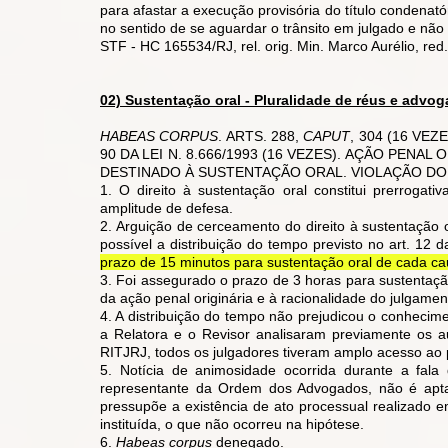
para afastar a execução provisória do título condenató
no sentido de se aguardar o trânsito em julgado e não
STF - HC 165534/RJ, rel. orig. Min. Marco Aurélio, re
02) Sustentação oral - Pluralidade de réus e advog
HABEAS CORPUS
. ARTS. 288,
CAPUT
, 304 (16 VEZ
90 DA LEI N. 8.666/1993 (16 VEZES). AÇÃO PEN
DESTINADO À SUSTENTAÇÃO ORAL. VIOLAÇÃO DO
1. O direito à sustentação oral constitui prerrogativ
amplitude de defesa.
2. Arguição de cerceamento do direito à sustentação 
possível a distribuição do tempo previsto no art. 12 
prazo de 15 minutos para sustentação oral de cada ca
3. Foi assegurado o prazo de 3 horas para sustentação
da ação penal originária e à racionalidade do julgam
4. A distribuição do tempo não prejudicou o conhecim
a Relatora e o Revisor analisaram previamente os a
RITJRJ, todos os julgadores tiveram amplo acesso ao 
5. Notícia de animosidade ocorrida durante a fal
representante da Ordem dos Advogados, não é apta 
pressupõe a existência de ato processual realizado e
instituída, o que não ocorreu na hipótese.
6.
Habeas corpus
denegado.