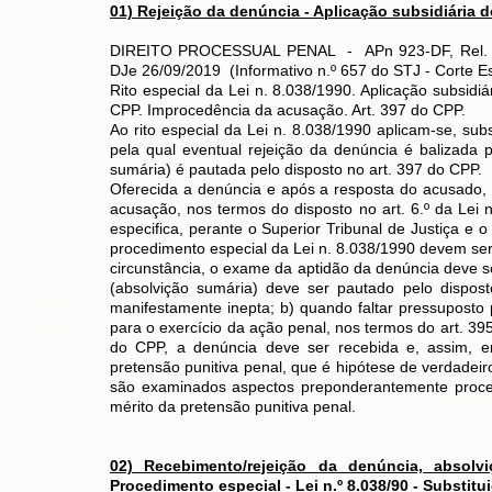
01) Rejeição da denúncia - Aplicação subsidiária d
DIREITO PROCESSUAL PENAL -
APn 923-DF
, Rel
DJe 26/09/2019 (Informativo n.º 657 do STJ - Corte Es
Rito especial da Lei n. 8.038/1990. Aplicação subsidi
CPP. Improcedência da acusação. Art. 397 do CPP.
Ao rito especial da Lei n. 8.038/1990 aplicam-se, sub
pela qual eventual rejeição da denúncia é balizada
sumária) é pautada pelo disposto no art. 397 do CPP.
Oferecida a denúncia e após a resposta do acusado, 
acusação, nos termos do disposto no art. 6.º da Lei
especifica, perante o Superior Tribunal de Justiça e 
procedimento especial da Lei n. 8.038/1990 devem ser 
circunstância, o exame da aptidão da denúncia deve s
(absolvição sumária) deve ser pautado pelo dispost
manifestamente inepta; b) quando faltar pressuposto p
para o exercício da ação penal, nos termos do art. 
do CPP, a denúncia deve ser recebida e, assim, e
pretensão punitiva penal, que é hipótese de verdadei
são examinados aspectos preponderantemente proce
mérito da pretensão punitiva penal.
02) Recebimento/rejeição da denúncia, absolv
Procedimento especial - Lei n.º 8.038/90 - Substitu