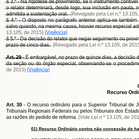
̶§̶ ̶3̶.º̶ ̶-̶ ̶N̶a̶ ̶h̶i̶p̶ó̶t̶e̶s̶e̶ ̶d̶e̶ ̶p̶r̶o̶v̶i̶m̶e̶n̶t̶o̶,̶ ̶s̶e̶ ̶o̶ ̶i̶n̶s̶t̶r̶u̶m̶e̶n̶t̶o̶ ̶c̶o̶n̶t̶i̶v̶e̶
̶o̶ ̶r̶e̶l̶a̶t̶o̶r̶ ̶d̶e̶t̶e̶r̶m̶i̶n̶a̶r̶á̶,̶ ̶d̶e̶s̶d̶e̶ ̶l̶o̶g̶o̶,̶ ̶s̶u̶a̶ ̶i̶n̶c̶l̶u̶s̶ã̶o̶ ̶e̶m̶ ̶p̶a̶u̶t̶a̶,̶ ̶o
̶a̶d̶m̶i̶t̶i̶d̶a̶ ̶a̶ ̶s̶u̶s̶t̶e̶n̶t̶a̶ç̶ã̶o̶ ̶o̶r̶a̶l̶.̶ ̶
(Revogado pela Lei n.º 13.105
̶§̶ ̶4̶.º̶ ̶-̶ ̶O̶ ̶d̶i̶s̶p̶o̶s̶t̶o̶ ̶n̶o̶ ̶p̶a̶r̶á̶g̶r̶a̶f̶o̶ ̶a̶n̶t̶e̶r̶i̶o̶r̶ ̶a̶p̶l̶i̶c̶a̶-̶s̶e̶ ̶t̶a̶m̶b̶é̶m̶
̶s̶a̶l̶v̶o̶ ̶q̶u̶a̶n̶d̶o̶,̶ ̶n̶a̶ ̶m̶e̶s̶m̶a̶ ̶c̶a̶u̶s̶a̶,̶ ̶h̶o̶u̶v̶e̶r̶ ̶r̶e̶c̶u̶r̶s̶o̶ ̶e̶s̶p̶e̶c̶i̶a̶l̶ ̶a̶d̶m̶i
13.105, de 2015)
(Vigência)
̶§̶ ̶5̶.º̶ ̶-̶ ̶D̶a̶ ̶d̶e̶c̶i̶s̶ã̶o̶ ̶d̶o̶ ̶r̶e̶l̶a̶t̶o̶r̶ ̶q̶u̶e̶ ̶n̶e̶g̶a̶r̶ ̶s̶e̶g̶u̶i̶m̶e̶n̶t̶o̶ ̶o̶u̶ ̶p̶r̶o̶v̶i
̶p̶r̶a̶z̶o̶ ̶d̶e̶ ̶c̶i̶n̶c̶o̶ ̶d̶i̶a̶s̶.̶
(Revogado pela Lei n.º 13.105, de 201
̶A̶r̶t̶.̶ ̶2̶9̶
̶-̶ ̶É̶ ̶e̶m̶b̶a̶r̶g̶á̶v̶e̶l̶,̶ ̶n̶o̶ ̶p̶r̶a̶z̶o̶ ̶d̶e̶ ̶q̶u̶i̶n̶z̶e̶ ̶d̶i̶a̶s̶,̶ ̶a̶ ̶d̶e̶c̶i̶s̶ã̶o̶ ̶d̶
̶d̶a̶ ̶s̶e̶ç̶ã̶o̶ ̶o̶u̶ ̶d̶o̶ ̶ó̶r̶g̶ã̶o̶ ̶e̶s̶p̶e̶c̶i̶a̶l̶,̶ ̶o̶b̶s̶e̶r̶v̶a̶n̶d̶o̶-̶s̶e̶ ̶o̶ ̶p̶r̶o̶c̶e̶d̶i̶m̶e̶
de 2015)
(Vigência)
Recurso Ordi
Art. 30
- O recurso ordinário para o Superior Tribunal de 
Tribunais Regionais Federais ou pelos Tribunais dos Estados
as razões do pedido de reforma.
(Vide Lei n º 13.105, de 20
01)
Recurso Ordinário contra não concessão de
ha