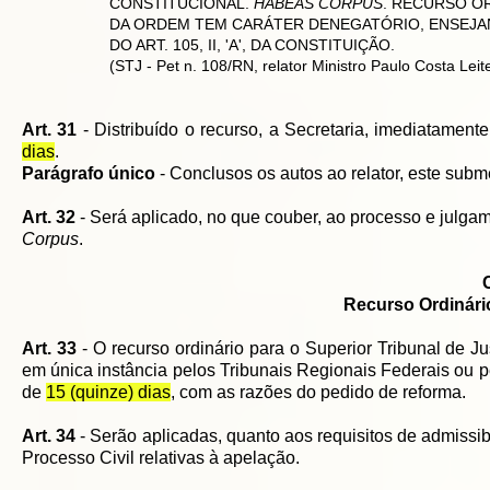
CONSTITUCIONAL.
HABEAS CORPUS
. RECURSO O
DA ORDEM TEM CARÁTER DENEGATÓRIO, ENSEJAN
DO ART. 105, II, 'A', DA CONSTITUIÇÃO.
(STJ - Pet n. 108/RN, relator Ministro Paulo Costa Lei
Art. 31
- Distribuído o recurso, a Secretaria, imediatamente
dias
.
Parágrafo único
- Conclusos os autos ao relator, este subm
Art. 32
- Será aplicado, no que couber, ao processo e julgam
Corpus
.
Recurso Ordinár
Art. 33
- O recurso ordinário para o Superior Tribunal de 
em única instância pelos Tribunais Regionais Federais ou pe
de
15 (quinze) dias
, com as razões do pedido de reforma.
Art. 34
- Serão aplicadas, quanto aos requisitos de admissib
Processo Civil relativas à apelação.