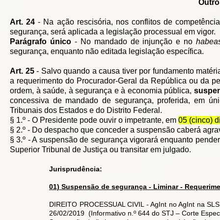
Outro
Art. 24
- Na ação rescisória, nos conflitos de competência
segurança, será aplicada a legislação processual em vigor.
Parágrafo único
- No mandado de injunção e no
habea
segurança, enquanto não editada legislação específica.
Art. 25
- Salvo quando a causa tiver por fundamento matéria
a requerimento do Procurador-Geral da República ou da pess
ordem, à saúde, à segurança e à economia pública,
suspe
concessiva de mandado de segurança, proferida, em únic
Tribunais dos Estados e do Distrito Federal.
§ 1.º - O Presidente pode ouvir o impetrante, em
05 (cinco) d
§ 2.º - Do despacho que conceder a suspensão caberá agrav
§ 3.º - A suspensão de segurança vigorará enquanto pender 
Superior Tribunal de Justiça ou transitar em julgado.
Jurisprudência:
01) Suspensão de segurança - Liminar - Requeriment
DIREITO PROCESSUAL CIVIL - AgInt no AgInt na SLS 2
26/02/2019 (Informativo n.º 644 do STJ – Corte Especi