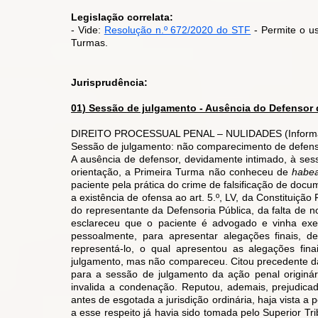
Legislação correlata:
- Vide:
Resolução n.º 672/2020 do STF
- Permite o us
Turmas.
Jurisprudência:
01) Sessão de julgamento - Ausência do Defensor 
DIREITO PROCESSUAL PENAL – NULIDADES (Informativ
Sessão de julgamento: não comparecimento de defenso
A ausência de defensor, devidamente intimado, à ses
orientação, a Primeira Turma não conheceu de
habea
paciente pela prática do crime de falsificação de doc
a existência de ofensa ao art. 5.º, LV, da Constituiç
do representante da Defensoria Pública, da falta de 
esclareceu que o paciente é advogado e vinha exerc
pessoalmente, para apresentar alegações finais, de
representá-lo, o qual apresentou as alegações fin
julgamento, mas não compareceu. Citou precedente da
para a sessão de julgamento da ação penal originár
invalida a condenação. Reputou, ademais, prejudica
antes de esgotada a jurisdição ordinária, haja vista a
a esse respeito já havia sido tomada pelo Superior Tri