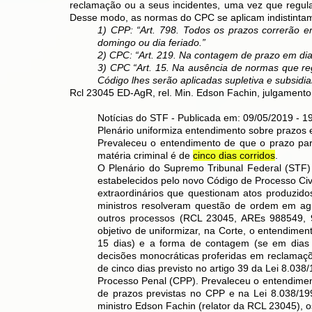
reclamação ou a seus incidentes, uma vez que regul
Desse modo, as normas do CPC se aplicam indistintame
1) CPP: “Art. 798. Todos os prazos correrão e
domingo ou dia feriado.”
2) CPC: “Art. 219. Na contagem de prazo em dias
3) CPC “Art. 15. Na ausência de normas que regu
Código lhes serão aplicadas supletiva e subsidia
Rcl 23045 ED-AgR, rel. Min. Edson Fachin, julgamento
Notícias do STF - Publicada em: 09/05/2019 - 1
Plenário uniformiza entendimento sobre prazos 
Prevaleceu o entendimento de que o prazo pa
matéria criminal é de
cinco dias corridos
.
O Plenário do Supremo Tribunal Federal (STF) 
estabelecidos pelo novo Código de Processo Civ
extraordinários que questionam atos produzido
ministros resolveram questão de ordem em a
outros processos (RCL 23045, AREs 988549,
objetivo de uniformizar, na Corte, o entendime
15 dias) e a forma de contagem (se em dias ú
decisões monocráticas proferidas em reclamaçõe
de cinco dias previsto no artigo 39 da Lei 8.038
Processo Penal (CPP). Prevaleceu o entendimen
de prazos previstas no CPP e na Lei 8.038/1
ministro Edson Fachin (relator da RCL 23045), 