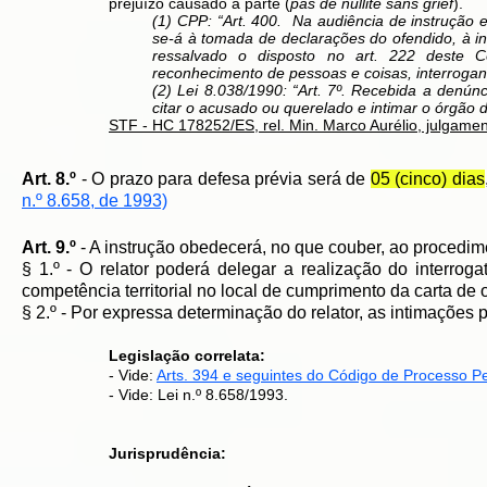
prejuízo causado à parte (
pas de nullité sans grief
).
(1) CPP: “Art. 400. Na audiência de instrução 
se-á à tomada de declarações do ofendido, à i
ressalvado o disposto no art. 222 deste 
reconhecimento de pessoas e coisas, interroga
(2) Lei 8.038/1990: “Art. 7º. Recebida a denún
citar o acusado ou querelado e intimar o órgão d
STF - HC 178252/ES, rel. Min. Marco Aurélio, julgame
Art. 8.º
- O prazo para defesa prévia será de
05 (cinco) dias
n.º 8.658, de 1993)
Art. 9.º
- A instrução obedecerá, no que couber, ao proced
§ 1.º - O relator poderá delegar a realização do interrog
competência territorial no local de cumprimento da carta de
§ 2.º - Por expressa determinação do relator, as intimações 
Legislação correlata:
- Vide:
Arts. 394 e seguintes do Código de Processo P
- Vide: Lei n.º 8.658/1993.
Jurisprudência: