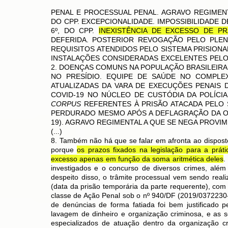
PENAL E PROCESSUAL PENAL. AGRAVO REGIMENTA
DO CPP. EXCEPCIONALIDADE. IMPOSSIBILIDADE D
6º, DO CPP.
INEXISTÊNCIA DE EXCESSO DE P
DEFERIDA. POSTERIOR REVOGAÇÃO PELO PLENÁ
REQUISITOS ATENDIDOS PELO SISTEMA PRISIONAL
INSTALAÇÕES CONSIDERADAS EXCELENTES PELO 
2. DOENÇAS COMUNS NA POPULAÇÃO BRASILEIRA
NO PRESÍDIO. EQUIPE DE SAÚDE NO COMPLE
ATUALIZADAS DA VARA DE EXECUÇÕES PENAIS 
COVID-19 NO NÚCLEO DE CUSTÓDIA DA POLÍCIA
CORPUS
REFERENTES À PRISÃO ATACADA PELO S
PERDURADO MESMO APÓS A DEFLAGRAÇÃO DA OP
19). AGRAVO REGIMENTAL A QUE SE NEGA PROVI
(...)
8. Também não há que se falar em afronta ao disposto 
porque
os prazos fixados na legislação para a prá
excesso apenas em função da soma aritmética deles
.
investigados e o concurso de diversos crimes, além 
despeito disso, o trâmite processual vem sendo real
(data da prisão temporária da parte requerente), com
classe de Ação Penal sob o nº 940/DF (2019/0372230-2
de denúncias de forma fatiada foi bem justificado 
lavagem de dinheiro e organização criminosa, e as s
especializados de atuação dentro da organização cr