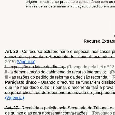
origem - mostrou-se prudente e consentâneo com as e
em vez de se determinar a autuação do pedido em um 
Recurso Extraor
A̶r̶t̶.̶ ̶2̶6̶
̶-̶ ̶O̶s̶ ̶r̶e̶c̶u̶r̶s̶o̶ ̶e̶x̶t̶r̶a̶o̶r̶d̶i̶n̶á̶r̶i̶o̶ ̶e̶ ̶e̶s̶p̶e̶c̶i̶a̶l̶,̶ ̶n̶o̶s̶ ̶c̶a̶s̶o̶s̶ ̶p
̶q̶u̶i̶n̶z̶e̶ ̶d̶i̶a̶s̶,̶ ̶p̶e̶r̶a̶n̶t̶e̶ ̶o̶ ̶P̶r̶e̶s̶i̶d̶e̶n̶t̶e̶ ̶d̶o̶ ̶T̶r̶i̶b̶u̶n̶a̶l̶ ̶r̶e̶c̶o̶r̶r̶i̶d̶o̶,̶ ̶e
2015)
(Vigência)
̶I̶ ̶-̶ ̶e̶x̶p̶o̶s̶i̶ç̶ã̶o̶ ̶d̶o̶ ̶f̶a̶t̶o̶ ̶e̶ ̶d̶o̶ ̶d̶i̶r̶e̶i̶t̶o̶;̶ ̶
(Revogado pela Lei n.º 13
̶I̶I̶ ̶-̶ ̶a̶ ̶d̶e̶m̶o̶n̶s̶t̶r̶a̶ç̶ã̶o̶ ̶d̶o̶ ̶c̶a̶b̶i̶m̶e̶n̶t̶o̶ ̶d̶o̶ ̶r̶e̶c̶u̶r̶s̶o̶ ̶i̶n̶t̶e̶r̶p̶o̶s̶t̶o̶;̶ ̶ ̶
(R
̶I̶I̶I̶ ̶-̶ ̶a̶s̶ ̶r̶a̶z̶õ̶e̶s̶ ̶d̶o̶ ̶p̶e̶d̶i̶d̶o̶ ̶d̶e̶ ̶r̶e̶f̶o̶r̶m̶a̶ ̶d̶a̶ ̶d̶e̶c̶i̶s̶ã̶o̶ ̶r̶e̶c̶o̶r̶r̶i̶d̶a̶.̶ ̶
(
̶P̶a̶r̶á̶g̶r̶a̶f̶o̶ ̶ú̶n̶i̶c̶o̶
̶-̶ ̶Q̶u̶a̶n̶d̶o̶ ̶o̶ ̶r̶e̶c̶u̶r̶s̶o̶ ̶s̶e̶ ̶f̶u̶n̶d̶a̶r̶ ̶e̶m̶ ̶d̶i̶s̶s̶í̶d̶i̶o̶ ̶
̶q̶u̶e̶ ̶l̶h̶e̶ ̶h̶a̶j̶a̶ ̶d̶a̶d̶o̶ ̶o̶u̶t̶r̶o̶ ̶T̶r̶i̶b̶u̶n̶a̶l̶,̶ ̶o̶ ̶r̶e̶c̶o̶r̶r̶e̶n̶t̶e̶ ̶f̶a̶r̶á̶ ̶a̶ ̶p̶r̶o̶v̶
̶d̶o̶ ̶j̶o̶r̶n̶a̶l̶ ̶o̶f̶i̶c̶i̶a̶l̶,̶ ̶o̶u̶ ̶d̶o̶ ̶r̶e̶p̶e̶r̶t̶ó̶r̶i̶o̶ ̶a̶u̶t̶o̶r̶i̶z̶a̶d̶o̶ ̶d̶e̶ ̶j̶u̶r̶i̶s̶p̶r̶u̶d̶ê̶
(Vigência)
̶A̶r̶t̶.̶ ̶2̶7̶
̶-̶ ̶R̶e̶c̶e̶b̶i̶d̶a̶ ̶a̶ ̶p̶e̶t̶i̶ç̶ã̶o̶ ̶p̶e̶l̶a̶ ̶S̶e̶c̶r̶e̶t̶a̶r̶i̶a̶ ̶d̶o̶ ̶T̶r̶i̶b̶u̶n̶a̶l̶ ̶e̶ ̶a̶í
̶d̶e̶ ̶q̶u̶i̶n̶z̶e̶ ̶d̶i̶a̶s̶ ̶p̶a̶r̶a̶ ̶a̶p̶r̶e̶s̶e̶n̶t̶a̶r̶ ̶c̶o̶n̶t̶r̶a̶-̶r̶a̶z̶õ̶e̶s̶.̶ ̶ ̶
(Revogado pe