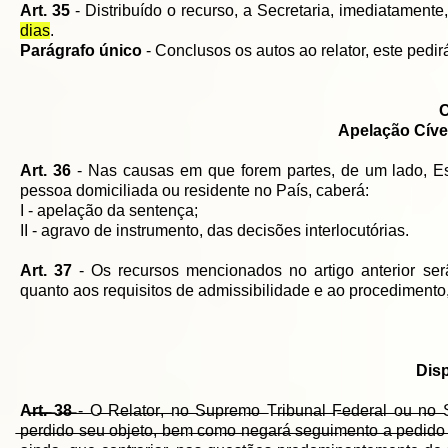
Art. 35
- Distribuído o recurso, a Secretaria, imediatamente
dias
.
Parágrafo único
- Conclusos os autos ao relator, este pedir
Apelação Cíve
Art. 36
- Nas causas em que forem partes, de um lado, Est
pessoa domiciliada ou residente no País, caberá:
I - apelação da sentença;
II - agravo de instrumento, das decisões interlocutórias.
Art. 37
- Os recursos mencionados no artigo anterior serã
quanto aos requisitos de admissibilidade e ao procedimento,
Dis
A̶r̶t̶.̶ ̶3̶8̶
̶-̶ ̶O̶ ̶R̶e̶l̶a̶t̶o̶r̶,̶ ̶n̶o̶ ̶S̶u̶p̶r̶e̶m̶o̶ ̶T̶r̶i̶b̶u̶n̶a̶l̶ ̶F̶e̶d̶e̶r̶a̶l̶ ̶o̶u̶ ̶n̶o̶ ̶S̶u
̶p̶e̶r̶d̶i̶d̶o̶ ̶s̶e̶u̶ ̶o̶b̶j̶e̶t̶o̶,̶ ̶b̶e̶m̶ ̶c̶o̶m̶o̶ ̶n̶e̶g̶a̶r̶á̶ ̶s̶e̶g̶u̶i̶m̶e̶n̶t̶o̶ ̶a̶ ̶p̶e̶d̶i̶d̶o̶ ̶o