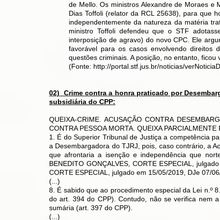
de Mello. Os ministros Alexandre de Moraes e 
Dias Toffoli (relator da RCL 25638), para que
independentemente da natureza da matéria tr
ministro Toffoli defendeu que o STF adotasse
interposição de agravo) do novo CPC. Ele ar
favorável para os casos envolvendo direitos d
questões criminais. A posição, no entanto, ficou 
(Fonte:
http://portal.stf.jus.br/noticias/verNot
02) Crime contra a honra praticado por Desembar
subsidiária do CPP:
QUEIXA-CRIME. ACUSAÇÃO CONTRA DESEMBARGA
CONTRA PESSOA MORTA. QUEIXA PARCIALMENTE 
1. É do Superior Tribunal de Justiça a competência pa
a Desembargadora do TJRJ, pois, caso contrário, a Acu
que afrontaria a isenção e independência que norte
BENEDITO GONÇALVES, CORTE ESPECIAL, julgado em
CORTE ESPECIAL, julgado em 15/05/2019, DJe 07/06
(...)
8. É sabido que ao procedimento especial da Lei n.º 8.
do art. 394 do CPP). Contudo, não se verifica nem a
sumária (art. 397 do CPP).
(...)