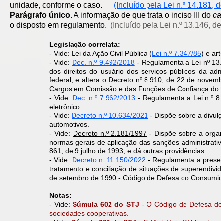
unidade, conforme o caso.
(Incluído pela Lei n.º 14.181, 
Parágrafo único
. A informação de que trata o inciso III do
ca
o disposto em regulamento.
(Incluído pela Lei n.º 13.146, d
Legislação correlata:
- Vide: Lei da Ação Civil Pública (
Lei n.º 7.347/85
) e ar
- Vide:
Dec. n.º 9.492/2018
- Regulamenta a Lei nº 13.
dos direitos do usuário dos serviços públicos da adm
federal, e altera o Decreto nº 8.910, de 22 de nove
Cargos em Comissão e das Funções de Confiança do Min
- Vide:
Dec. n.º 7.962/2013
- Regulamenta a Lei n.º 8
eletrônico.
- Vide:
Decreto n.º 10.634/2021
- Dispõe sobre a divu
automotivos.
- Vide:
Decreto n.º 2.181/1997
-
Dispõe sobre a orga
normas gerais de aplicação das sanções administrativ
861, de 9 julho de 1993, e dá outras providências.
- Vide:
Decreto n. 11.150/2022
- Regulamenta a preser
tratamento e conciliação de situações de superendiv
de setembro de 1990 - Código de Defesa do Consumid
Notas:
- Vide:
Súmula 602 do STJ
- O Código de Defesa do
sociedades cooperativas.