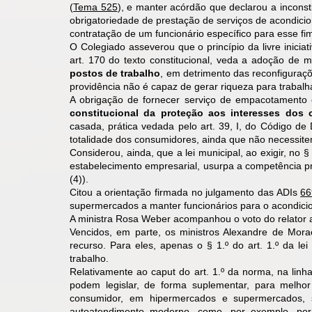
(
Tema 525
), e manter acórdão que declarou a inconst
obrigatoriedade de prestação de serviços de acondi
contratação de um funcionário específico para esse fim
O Colegiado asseverou que o princípio da livre inicia
art. 170 do texto constitucional, veda a adoção de
postos de trabalho
, em detrimento das reconfiguraç
providência não é capaz de gerar riqueza para trabal
A obrigação de fornecer serviço de empacotamento 
constitucional da proteção aos interesses dos
casada, prática vedada pelo art. 39, I, do Código 
totalidade dos consumidores, ainda que não necessite
Considerou, ainda, que a lei municipal, ao exigir, no §
estabelecimento empresarial, usurpa a competência priva
(4)).
Citou a orientação firmada no julgamento das ADIs
66
supermercados a manter funcionários para o acondic
A ministra Rosa Weber acompanhou o voto do relator a
Vencidos, em parte, os ministros Alexandre de Mor
recurso. Para eles, apenas o § 1.º do art. 1.º da lei
trabalho.
Relativamente ao caput do art. 1.º da norma, na lin
podem legislar, de forma suplementar, para melho
consumidor, em hipermercados e supermercados,
autoatendimento moderno, como, por exemplo, p