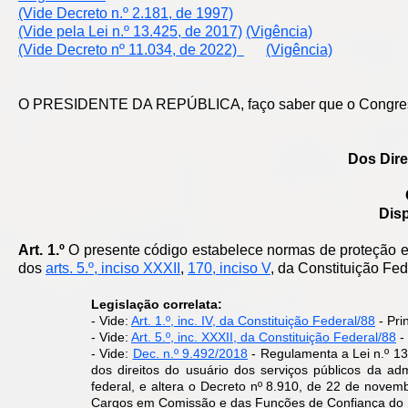
(Vide Decreto n.º 2.181, de 1997)
(Vide pela Lei n.º 13.425, de 2017)
(Vigência)
(Vide Decreto nº 11.034, de 2022)
(Vigência)
O PRESIDENTE DA REPÚBLICA, faço saber que o Congresso 
Dos Dir
Dis
Art. 1.º
O presente código estabelece normas de proteção e 
dos
arts. 5.º, inciso XXXII
,
170, inciso V
, da Constituição Fed
Legislação correlata:
- Vide:
Art. 1.º, inc. IV, da Constituição Federal/88
- Prin
- Vide:
Art. 5.º, inc. XXXII, da Constituição Federal/88
-
- Vide:
Dec. n.º 9.492/2018
- Regulamenta a Lei n.º 13
dos direitos do usuário dos serviços públicos da adm
federal, e altera o Decreto nº 8.910, de 22 de nove
Cargos em Comissão e das Funções de Confiança do Min