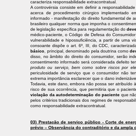
caracteriza responsabilidade extracontratual.
A controvérsia consiste em definir a responsabilidade
acerca de procedimento cirúrgico implementado e
informado - manifestação do direito fundamental de a
brasileiro qualquer norma que imponha o consentiment
de legislação específica para regulamentação do
deve
médico-paciente, o Código de Defesa do Consumidor 
vulnerabilidade e hipossuficiência, a partir de uma v
consoante dispõe o art. 6º, III, do CDC, caracteriz
básico
, principal, denominado pela doutrina como
de
disso, no âmbito do direito do consumidor, serão in
consentimento informado será considerada defeito te
produto ou serviço, bem como sobre riscos por el
periculosidade de serviço que o consumidor não te
extrema importância esclarecer que o dano indenizável,
Todavia, este dano, embora não possa ser atribuído à 
risco de sua ocorrência, que permitiria que o pacie
violação da autodeterminação do paciente
que não
pelos critérios tradicionais dos regimes de responsabi
como responsabilidade extracontratual.
03) Prestação de serviço público - Corte de ener
prévio – Observância do contraditório e da ampla d