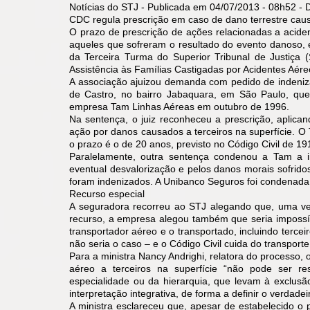
Notícias do STJ - Publicada em 04/07/2013 - 08h52 
CDC regula prescrição em caso de dano terrestre cau
O prazo de prescrição de ações relacionadas a acid
aqueles que sofreram o resultado do evento danoso,
da Terceira Turma do Superior Tribunal de Justiça 
Assistência às Famílias Castigadas por Acidentes Aér
A associação ajuizou demanda com pedido de indeniza
de Castro, no bairro Jabaquara, em São Paulo, qu
empresa Tam Linhas Aéreas em outubro de 1996.
Na sentença, o juiz reconheceu a prescrição, aplica
ação por danos causados a terceiros na superfície. O 
o prazo é o de 20 anos, previsto no Código Civil de 
Paralelamente, outra sentença condenou a Tam a in
eventual desvalorização e pelos danos morais sofrid
foram indenizados. A Unibanco Seguros foi condenada 
Recurso especial
A seguradora recorreu ao STJ alegando que, uma vez q
recurso, a empresa alegou também que seria impossív
transportador aéreo e o transportado, incluindo terce
não seria o caso – e o Código Civil cuida do transport
Para a ministra Nancy Andrighi, relatora do processo,
aéreo a terceiros na superfície “não pode ser res
especialidade ou da hierarquia, que levam à exclus
interpretação integrativa, de forma a definir o verdad
A ministra esclareceu que, apesar de estabelecido o 