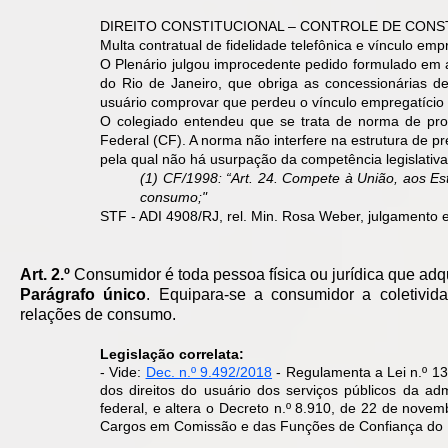
DIREITO CONSTITUCIONAL – CONTROLE DE CONS
Multa contratual de fidelidade telefônica e vínculo emp
O Plenário julgou improcedente pedido formulado em aç
do Rio de Janeiro, que obriga as concessionárias de 
usuário comprovar que perdeu o vínculo empregatício 
O colegiado entendeu que se trata de norma de prot
Federal (CF). A norma não interfere na estrutura de pr
pela qual não há usurpação da competência legislativa 
(1) CF/1998: “Art. 24. Compete à União, aos Est
consumo;"
STF - ADI 4908/RJ, rel. Min. Rosa Weber, julgamento 
Art. 2.º
Consumidor é toda pessoa física ou jurídica que adqui
Parágrafo único
. Equipara-se a consumidor a coletivid
relações de consumo.
Legislação correlata:
- Vide:
Dec. n.º 9.492/2018
- Regulamenta a Lei n.º 13
dos direitos do usuário dos serviços públicos da adm
federal, e altera o Decreto n.º 8.910, de 22 de nov
Cargos em Comissão e das Funções de Confiança do Min