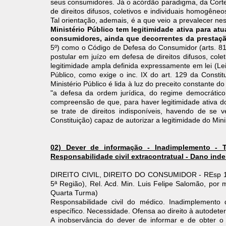
seus consumidores. Já o acórdão paradigma, da Corte E
de direitos difusos, coletivos e individuais homogêneo
Tal orientação, ademais, é a que veio a prevalecer nes
Ministério Público tem legitimidade ativa para at
consumidores, ainda que decorrentes da prestaçã
5º) como o Código de Defesa do Consumidor (arts. 81 
postular em juízo em defesa de direitos difusos, cole
legitimidade ampla definida expressamente em lei (Lei
Público, como exige o inc. IX do art. 129 da Constit
Ministério Público é lida à luz do preceito constante d
"a defesa da ordem jurídica, do regime democrático 
compreensão de que, para haver legitimidade ativa do 
se trate de direitos indisponíveis, havendo de se ve
Constituição) capaz de autorizar a legitimidade do Mini
02) Dever de informação - Inadimplemento - T
Responsabilidade civil extracontratual - Dano inde
DIREITO CIVIL, DIREITO DO CONSUMIDOR - REsp 1.
5ª Região), Rel. Acd. Min. Luis Felipe Salomão, por
Quarta Turma)
Responsabilidade civil do médico. Inadimplemento
específico. Necessidade. Ofensa ao direito à autodete
A inobservância do dever de informar e de obter 