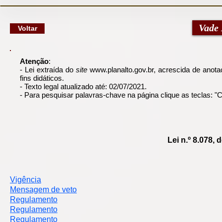
google-site-verification: googlec79a8dde6d277991.html
Vade
Voltar
Atenção
:
- Lei extraída do
site
www.planalto.gov.br
, acrescida de anotaç
fins didáticos.
- Texto legal atualizado até: 02/07/2021.
- Para pesquisar palavras-chave na página clique as teclas: 
Lei n.º 8.078,
Vigência
Mensagem de veto
Regulamento
Regulamento
Regulamento