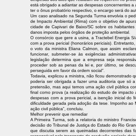
está obrigado a adiantar as despesas concernentes a
ter o ônus probatório respectivo, o encargo será do aut
Um caso analisado na Segunda Turma envolvia o pedid
de Impacto Ambiental (Rima) com o objetivo de apura
cidade de Capivari de Baixo/SC sobre os habitante
danos imposta pelos órgãos de proteção ambiental.
O consórcio que gere a usina, a Tractebel Energia 
com a prova pericial (honorários periciais). Entretant
o voto da ministra Eliana Calmon, que assim escla
funcionar, submeter-se às exigências administrati
legislação determina que a empresa seja responsá
proceder sob as penas da lei e, por último, se descum
perseguida em favor da ordem social”.
Todavia, explicou a ministra, não ficou demonstrado 
poderia ser obrigada a fazer uma auditoria que só a 
pretensão, mas aqui temos uma ação civil pública co
final como prova (a realização do estudo de impacto
despesas com a prova pericial, a isenção inicial do
dificuldade gerada pela adoção da tese. Imponho ao 
ação civil pública”, concluiu.
Melhor prevenir que remediar
A Primeira Turma, sob a relatoria do ministro Francis
decisão do Tribunal de Justiça do Estado do Rio Gra
que discutia serem as queimadas decorrentes das f