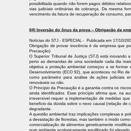
possibilitada quando não forem pagos débitos relativo
vias judiciais ordinárias de cobrança. Da mesma fo
vencimento da fatura de recuperação de consumo, par
04) Inversão do ônus da prova – Obrigação da empr
​Notícias do STJ - ESPECIAL - Publicada em 17/10/2
Obrigação de provar inocência é da empresa que pol
Precaução)
O Superior Tribunal de Justiça (STJ) está inovando
perto as demandas de uma sociedade cada dia mais 
objetiva a proteção ambiental começou a se forma
Desenvolvimento (ECO 92), que aconteceu no Rio de J
como parâmetro para análise de ações judiciais en
renováveis ou não.
O Princípio da Precaução é a garantia contra os risc
ainda identificados. Esse princípio afirma que, na au
irreversível requer a implementação de medidas que
benefício da dúvida sobre o nexo causal (relação de 
degradante.
A questão ambiental traz implicações complexas e p
a devastação de florestas, mas também o modo como a
comercialização de alimentos geneticamente modificado
num ambiente ecologicamente equilibrado foi elevado