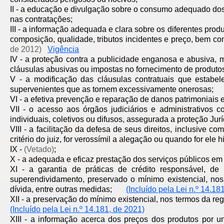
II - a educação e divulgação sobre o consumo adequado dos
nas contratações;
III - a informação adequada e clara sobre os diferentes produ
composição, qualidade, tributos incidentes e preço, bem c
de 2012)
Vigência
IV - a proteção contra a publicidade enganosa e abusiva, 
cláusulas abusivas ou impostas no fornecimento de produtos
V - a modificação das cláusulas contratuais que estabe
supervenientes que as tornem excessivamente onerosas;
VI - a efetiva prevenção e reparação de danos patrimoniais e 
VII - o acesso aos órgãos judiciários e administrativos 
individuais, coletivos ou difusos, assegurada a proteção Jurí
VIII - a facilitação da defesa de seus direitos, inclusive co
critério do juiz, for verossímil a alegação ou quando for ele
IX -
(Vetado)
;
X - a adequada e eficaz prestação dos serviços públicos em 
XI - a garantia de práticas de crédito responsável, d
superendividamento, preservado o mínimo existencial, no
dívida, entre outras medidas;
(Incluído pela Lei n.º 14.18
XII - a preservação do mínimo existencial, nos termos da
(Incluído pela Lei n.º 14.181, de 2021)
XIII - a informação acerca dos preços dos produtos por un