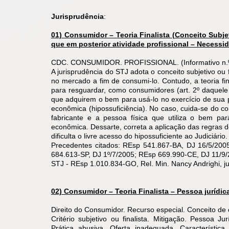
Jurisprudência
:
01) Consumidor – Teoria Finalista (Conceito Subj
que em posterior atividade profissional – Necessid
CDC. CONSUMIDOR. PROFISSIONAL. (Informativo n.º 
A jurisprudência do STJ adota o conceito subjetivo ou f
no mercado a fim de consumi-lo. Contudo, a teoria fi
para resguardar, como consumidores (art. 2º daquele 
que adquirem o bem para usá-lo no exercício de sua pr
econômica (hipossuficiência). No caso, cuida-se do 
fabricante e a pessoa física que utiliza o bem pa
econômica. Dessarte, correta a aplicação das regras d
dificulta o livre acesso do hipossuficiente ao Judiciário.
Precedentes citados: REsp 541.867-BA, DJ 16/5/20
684.613-SP, DJ 1º/7/2005; REsp 669.990-CE, DJ 11/9/
STJ - REsp 1.010.834-GO, Rel. Min. Nancy Andrighi, j
02) Consumidor – Teoria Finalista – Pessoa jurídi
Direito do Consumidor. Recurso especial. Conceito de
Critério subjetivo ou finalista. Mitigação. Pessoa J
Prática abusiva. Oferta inadequada. Característic