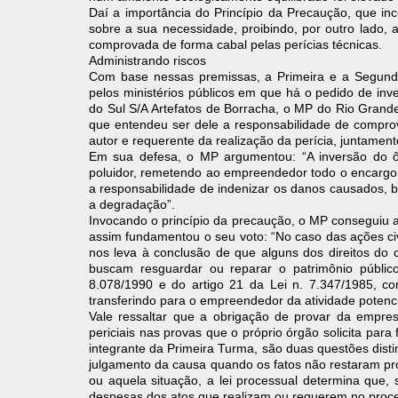
Daí a importância do Princípio da Precaução, que in
sobre a sua necessidade, proibindo, por outro lado,
comprovada de forma cabal pelas perícias técnicas.
Administrando riscos
Com base nessas premissas, a Primeira e a Segund
pelos ministérios públicos em que há o pedido de i
do Sul S/A Artefatos de Borracha, o MP do Rio Grande
que entendeu ser dele a responsabilidade de compro
autor e requerente da realização da perícia, juntame
Em sua defesa, o MP argumentou: “A inversão do ôn
poluidor, remetendo ao empreendedor todo o encargo
a responsabilidade de indenizar os danos causados, b
a degradação”.
Invocando o princípio da precaução, o MP conseguiu a 
assim fundamentou o seu voto: “No caso das ações civi
nos leva à conclusão de que alguns dos direitos do
buscam resguardar ou reparar o patrimônio público 
8.078/1990 e do artigo 21 da Lei n. 7.347/1985, co
transferindo para o empreendedor da atividade poten
Vale ressaltar que a obrigação de provar da empr
periciais nas provas que o próprio órgão solicita para
integrante da Primeira Turma, são duas questões disti
julgamento da causa quando os fatos não restaram p
ou aquela situação, a lei processual determina que, 
despesas dos atos que realizam ou requerem no proce