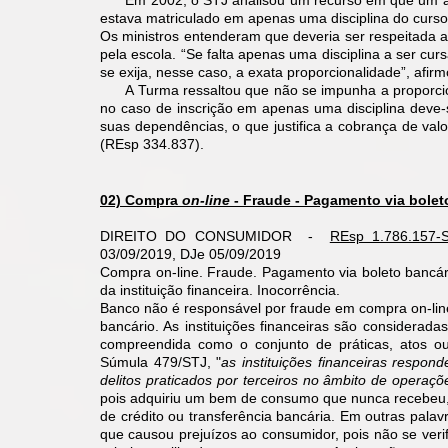
Em 2002, o STJ analisou um recurso em que um alun
estava matriculado em apenas uma disciplina do curso
Os ministros entenderam que deveria ser respeitada a
pela escola. “Se falta apenas uma disciplina a ser cu
se exija, nesse caso, a exata proporcionalidade”, afir
A Turma ressaltou que não se impunha a proporciona
no caso de inscrição em apenas uma disciplina deve-
suas dependências, o que justifica a cobrança de val
(REsp 334.837).
02) Compra
on-line
- Fraude - Pagamento via boleto
DIREITO DO CONSUMIDOR -
REsp 1.786.157-
03/09/2019, DJe 05/09/2019
Compra on-line. Fraude. Pagamento via boleto bancár
da instituição financeira. Inocorrência.
Banco não é responsável por fraude em compra on-line 
bancário. As instituições financeiras são considerad
compreendida como o conjunto de práticas, atos ou 
Súmula 479/STJ, "
as instituições financeiras respon
delitos praticados por terceiros no âmbito de operaçõ
pois adquiriu um bem de consumo que nunca recebeu,
de crédito ou transferência bancária. Em outras pal
que causou prejuízos ao consumidor, pois não se verif