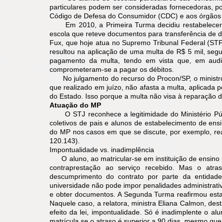
particulares podem ser consideradas fornecedoras, p
Código de Defesa do Consumidor (CDC) e aos órgãos 
Em 2010, a Primeira Turma decidiu restabelecer 
escola que reteve documentos para transferência de do
Fux, que hoje atua no Supremo Tribunal Federal (STF)
resultou na aplicação de uma multa de R$ 5 mil, seg
pagamento da multa, tendo em vista que, em audiê
comprometeram-se a pagar os débitos.
No julgamento do recurso do Procon/SP, o ministro 
que realizado em juízo, não afasta a multa, aplicada 
do Estado. Isso porque a multa não visa à reparação 
Atuação do MP
O STJ reconhece a legitimidade do Ministério Públi
coletivos de pais e alunos de estabelecimento de en
do MP nos casos em que se discute, por exemplo, rea
120.143).
Impontualidade vs. inadimplência
O aluno, ao matricular-se em instituição de ensino
contraprestação ao serviço recebido. Mas o atr
descumprimento do contrato por parte da entidade
universidade não pode impor penalidades administrativas
e obter documentos. A Segunda Turma reafirmou esta
Naquele caso, a relatora, ministra Eliana Calmon, des
efeito da lei, impontualidade. Só é inadimplente o a
matrícula se o atraso é superior a 90 dias, mesmo qu