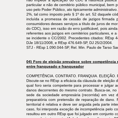
não impedir a aplicação do CDC a natureza pública 
particular e não de cemitério público municipal, bem 
uso pelo Poder Público, ato tipicamente administrativ
2%, tal como imposto pelo § 1º do art. 52 daquele códi
incluída a promessa de cessão de jazigos firmada p
consumidores desses serviços a título de juros de mor
do CDC), isso em razão do erro justificável, pois aind
referentes aos jazigos em cemitérios particulares, e 
se incidente o CC/2002. Precedentes citados: REsp 
DJe 18/11/2008, e REsp 476.649-SP, DJ 25/2/2004.
STJ - REsp 1.090.044-SP, Rel. Min. Paulo de Tarso Sa
04) Foro de eleição prevalece sobre competência 
entre franqueado e franqueador
COMPETÊNCIA. CONTRATO. FRANQUIA. ELEIÇÃO. FORO.
Discute-se no REsp a eficácia da cláusula de eleição 
qual foro seria competente para processar e julgar a
danos decorrentes do mesmo contrato. Busca-se, no 
sede da sociedade empresária (recorrida) em vez d
preparatória com pretensão de reparação de dano. R
territorial é relativa e deve ser arguida pela parte 
caso, foi interposta exceção de incompetência pelo co
resultou em outro REsp que foi julgado em conjunto co