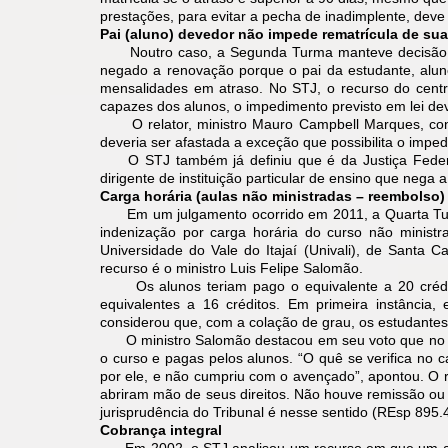
prestações, para evitar a pecha de inadimplente, deve 
Pai (aluno) devedor não impede rematrícula de sua
Noutro caso, a Segunda Turma manteve decisão que 
negado a renovação porque o pai da estudante, alun
mensalidades em atraso. No STJ, o recurso do centro
capazes dos alunos, o impedimento previsto em lei dev
O relator, ministro Mauro Campbell Marques, consid
deveria ser afastada a exceção que possibilita o impe
O STJ também já definiu que é da Justiça Federal
dirigente de instituição particular de ensino que nega
Carga horária (aulas não ministradas – reembolso)
Em um julgamento ocorrido em 2011, a Quarta Turm
indenização por carga horária do curso não ministr
Universidade do Vale do Itajaí (Univali), de Santa C
recurso é o ministro Luis Felipe Salomão.
Os alunos teriam pago o equivalente a 20 crédito
equivalentes a 16 créditos. Em primeira instância,
considerou que, com a colação de grau, os estudantes 
O ministro Salomão destacou em seu voto que no pro
o curso e pagas pelos alunos. “O quê se verifica no 
por ele, e não cumpriu com o avençado”, apontou. O
abriram mão de seus direitos. Não houve remissão ou
jurisprudência do Tribunal é nesse sentido (REsp 895.
Cobrança integral