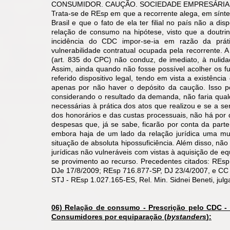
CONSUMIDOR. CAUÇÃO. SOCIEDADE EMPRESÁRIA
Trata-se de REsp em que a recorrente alega, em sínte
Brasil e que o fato de ela ter filial no país não a di
relação de consumo na hipótese, visto que a doutri
incidência do CDC impor-se-ia em razão da prát
vulnerabilidade contratual ocupada pela recorrente
(art. 835 do CPC) não conduz, de imediato, à nulida
Assim, ainda quando não fosse possível acolher os 
referido dispositivo legal, tendo em vista a existência
apenas por não haver o depósito da caução. Isso po
considerando o resultado da demanda, não faria qualqu
necessárias à prática dos atos que realizou e se a s
dos honorários e das custas processuais, não há por 
despesas que, já se sabe, ficarão por conta da part
embora haja de um lado da relação jurídica uma mu
situação de absoluta hipossuficiência. Além disso, nã
jurídicas não vulneráveis com vistas à aquisição de 
se provimento ao recurso. Precedentes citados: REs
DJe 17/8/2009; REsp 716.877-SP, DJ 23/4/2007, e CC
STJ - REsp 1.027.165-ES, Rel. Min. Sidnei Beneti, jul
06) Relação de consumo - Prescrição pelo CDC - 
Consumidores por equiparação (
bystanders
):