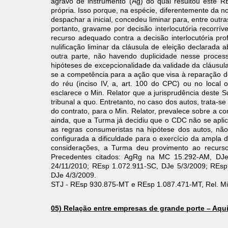
agravo de instrumento (Ag) do qual resultou este R
própria. Isso porque, na espécie, diferentemente da n
despachar a inicial, concedeu liminar para, entre outr
portanto, gravame por decisão interlocutória recorrív
recurso adequado contra a decisão interlocutória pro
nulificação liminar da cláusula de eleição declarada 
outra parte, não havendo duplicidade nesse proces
hipóteses de excepcionalidade da validade da cláusula
se a competência para a ação que visa à reparação d
do réu (inciso IV, a, art. 100 do CPC) ou no local 
esclarece o Min. Relator que a jurisprudência deste S
tribunal a quo. Entretanto, no caso dos autos, trata-s
do contrato, para o Min. Relator, prevalece sobre a c
ainda, que a Turma já decidiu que o CDC não se apli
as regras consumeristas na hipótese dos autos, não
configurada a dificuldade para o exercício da ampla d
considerações, a Turma deu provimento ao recurso
Precedentes citados: AgRg na MC 15.292-AM, DJe
24/11/2010; REsp 1.072.911-SC, DJe 5/3/2009; REsp
DJe 4/3/2009.
STJ - REsp 930.875-MT e REsp 1.087.471-MT, Rel. Min
05) Relação entre empresas de grande porte – Aqu