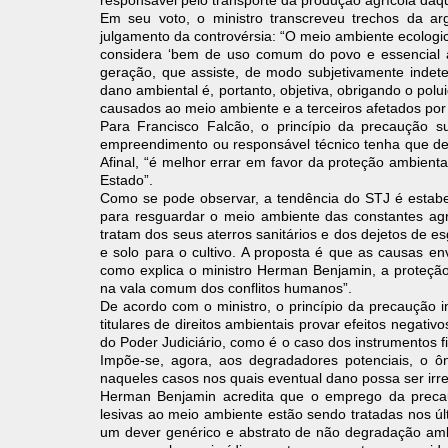
responsável pelo transporte da produção agrícola daq
Em seu voto, o ministro transcreveu trechos da ar
julgamento da controvérsia: “O meio ambiente ecologica
considera ‘bem de uso comum do povo e essencial à 
geração, que assiste, de modo subjetivamente indet
dano ambiental é, portanto, objetiva, obrigando o pol
causados ao meio ambiente e a terceiros afetados por 
Para Francisco Falcão, o princípio da precaução 
empreendimento ou responsável técnico tenha que de
Afinal, “é melhor errar em favor da proteção ambienta
Estado”.
Como se pode observar, a tendência do STJ é estabe
para resguardar o meio ambiente das constantes agr
tratam dos seus aterros sanitários e dos dejetos de e
e solo para o cultivo. A proposta é que as causas en
como explica o ministro Herman Benjamin, a proteção
na vala comum dos conflitos humanos”.
De acordo com o ministro, o princípio da precaução i
titulares de direitos ambientais provar efeitos negat
do Poder Judiciário, como é o caso dos instrumentos f
Impõe-se, agora, aos degradadores potenciais, o ôn
naqueles casos nos quais eventual dano possa ser irreve
Herman Benjamin acredita que o emprego da preca
lesivas ao meio ambiente estão sendo tratadas nos últ
um dever genérico e abstrato de não degradação ambie