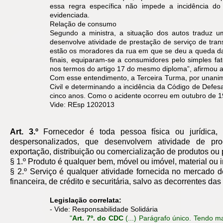
essa regra específica não impede a incidência d
evidenciada.
Relação de consumo
Segundo a ministra, a situação dos autos traduz
desenvolve atividade de prestação de serviço de tran
estão os moradores da rua em que se deu a queda da 
finais, equiparam-se a consumidores pelo simples f
nos termos do artigo 17 do mesmo diploma”, afirmou a
Com esse entendimento, a Terceira Turma, por unanimi
Civil e determinando a incidência da Código de Defes
cinco anos. Como o acidente ocorreu em outubro de 19
Vide: REsp 1202013
Art. 3.º
Fornecedor é toda pessoa física ou jurídica,
despersonalizados, que desenvolvem atividade de prod
exportação, distribuição ou comercialização de produtos ou 
§ 1.º Produto é qualquer bem, móvel ou imóvel, material ou i
§ 2.º Serviço é qualquer atividade fornecida no mercado 
financeira, de crédito e securitária, salvo as decorrentes das
Legislação correlata:
- Vide:
Responsabilidade Solidária
"
Art. 7º. do CDC
(...) ​Parágrafo único. Tendo 