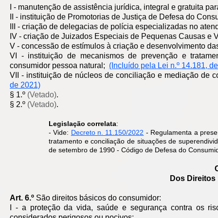
I - manutenção de assistência jurídica, integral e gratuita p
II - instituição de Promotorias de Justiça de Defesa do Cons
III - criação de delegacias de polícia especializadas no at
IV - criação de Juizados Especiais de Pequenas Causas e V
V - concessão de estímulos à criação e desenvolvimento d
VI - instituição de mecanismos de prevenção e tratamen
consumidor pessoa natural;
(Incluído pela Lei n.º 14.181, d
VII - instituição de núcleos de conciliação e mediação de 
de 2021)
§ 1.º
(Vetado)
.
§ 2.º
(Vetado)
.
Legislação correlata
:
- Vide:
Decreto n. 11.150/2022
- Regulamenta a preser
tratamento e conciliação de situações de superendiv
de setembro de 1990 - Código de Defesa do Consumid
Dos Direito
Art. 6.º
São direitos básicos do consumidor:
I - a proteção da vida, saúde e segurança contra os ris
considerados perigosos ou nocivos;