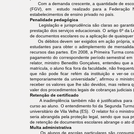
Com a demanda crescente, a quantidade de escolas 
(FGV), em estudo realizado para a Federação Na
estabelecimentos de ensino privado no país.
Penalidade pedagógica
Legislação e jurisprudência são claras ao garantir qu
prestação dos serviços educacionais. O artigo 6º da L
de documentos escolares ou a aplicação de quaisquer
Os débitos devem ser exigidos em ação própria, sen
estudantes para obter o adimplemento de mensalid
recursos das partes. Em 2008, a Primeira Turma consi
pagamento do correspondente período semestral em 
relator, ministro Benedito Gonçalves, entendeu que a
matrícula, o aluno fica fora da faculdade, não freque
que não pode ficar refém da instituição e ver-se c
temporariamente da universidade”, afirmou o minist
receber os valores que lhe são devidos, mas reitera 
valer dos procedimentos legais de cobranças judiciais
Retenção de certificado
A inadimplência também não é justificativa para qu
curso ao aluno. O entendimento foi da Segunda Turm
universitário de Vila Velha (ES). O relator foi o minis
seria abrangida pela proteção legal, sendo que sua p
de retenção de documentos escolares abrange o ato de 
Multa administrativa
Os alunos de escolas particulares são consumidor