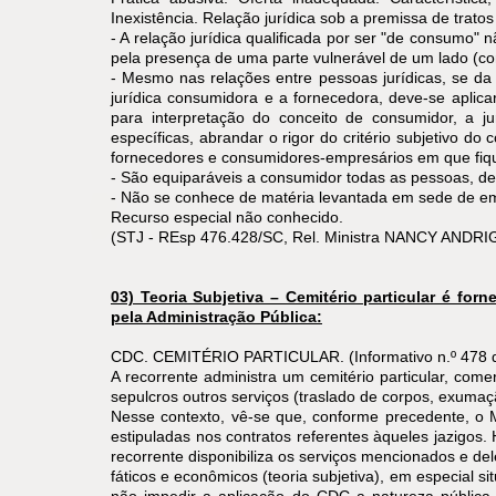
Inexistência. Relação jurídica sob a premissa de trat
- A relação jurídica qualificada por ser "de consumo" 
pela presença de uma parte vulnerável de um lado (co
- Mesmo nas relações entre pessoas jurídicas, se da 
jurídica consumidora e a fornecedora, deve-se aplicar
para interpretação do conceito de consumidor, a 
específicas, abrandar o rigor do critério subjetivo do
fornecedores e consumidores-empresários em que fiq
- São equiparáveis a consumidor todas as pessoas, de
- Não se conhece de matéria levantada em sede de emba
Recurso especial não conhecido.
(STJ - REsp 476.428/SC, Rel. Ministra NANCY ANDRI
03) Teoria Subjetiva – Cemitério particular é fo
pela Administração Pública:
CDC. CEMITÉRIO PARTICULAR. (Informativo n.º 478 d
A recorrente administra um cemitério particular, comerc
sepulcros outros serviços (traslado de corpos, exumação
Nesse contexto, vê-se que, conforme precedente, o MP
estipuladas nos contratos referentes àqueles jazigos
recorrente disponibiliza os serviços mencionados e dele
fáticos e econômicos (teoria subjetiva), em especial s