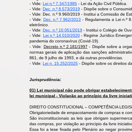
- Vide:
Lei n.º 7.347/1985
- Lei da Ação Civil Pública.
- Vide:
Dec. n.º 8.573/2019
- Dispõe sobre o Consumidor
- Vide: Dec. n.º 9.960/2019 - Institui a Comissão de
- Vide:
Dec. n.º 7.962/2013
- Regulamenta a Lei n.º 8
eletrônico.
- Vide:
Dec. n.º 10.051/2019
- Institui o Colégio de O
​- Vide:
Lei n.º 14.010/2020
- Regime Jurídico Emergenci
pandemia do coronavírus (Covid-19).
- Vide:
Decreto n.º 2.181/1997
- Dispõe sobre a orga
normas gerais de aplicação das sanções administrativ
861, de 9 julho de 1993, e dá outras providências.
- Vide:
Lei n. 15.252/2025
- Dispõe sobre os direitos da
Jurisprudência:
01) Lei municipal não pode obrigar estabeleciment
lei municipal - Violação ao princípio da livre iniciat
DIREITO CONSTITUCIONAL – COMPETÊNCIA LEGISLATIV
Obrigatoriedade de empacotamento de compras e compe
São inconstitucionais as leis que obrigam supermer
das compras, por violação ao princípio da livre iniciativa
Essa foi a tese fixada pelo Plenário ao negar provim