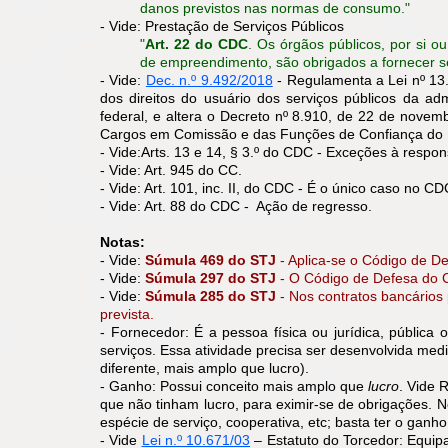
danos previstos nas normas de consumo."
- Vide: Prestação de Serviços Públicos
"
Art. 22 do CDC
. Os órgãos públicos, por si o
de empreendimento, são obrigados a fornecer se
- Vide:
Dec. n.º 9.492/2018
- Regulamenta a Lei nº 13.
dos direitos do usuário dos serviços públicos da adm
federal, e altera o Decreto nº 8.910, de 22 de nove
Cargos em Comissão e das Funções de Confiança do Min
- Vide:A
rts. 13 e 14, § 3.º do CDC - Exceções à respons
- Vide: Art. 945 do CC.
- Vide: Art. 101, inc. II, do CDC - É o único caso no
- Vide: Art. 88 do CDC - Ação de regresso.
Notas:
- Vide:
Súmula 469 do STJ
- Aplica-se o Código de D
- Vide:
Súmula 297 do STJ
- O Código de Defesa do Co
- Vide:
Súmula 285 do STJ
- Nos contratos bancários
prevista.
- Fornecedor: É a pessoa física ou jurídica, públic
serviços. Essa atividade precisa ser desenvolvida medi
diferente, mais amplo que lucro).
- Ganho: Possui conceito mais amplo que
lucro
. Vide 
que não tinham lucro, para eximir-se de obrigações. No
espécie de serviço, cooperativa, etc; basta ter o ganho
- Vide
Lei n.º 10.671/03
– Estatuto do Torcedor: Equip