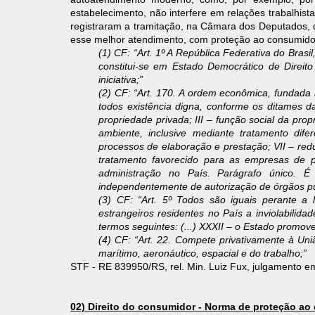
estabelecimento, não interfere em relações trabalhis
registraram a tramitação, na Câmara dos Deputados, d
esse melhor atendimento, com proteção ao consumido
(1) CF: “Art. 1º A República Federativa do Brasi
constitui-se em Estado Democrático de Direito
iniciativa;”
(2) CF: “Art. 170. A ordem econômica, fundada n
todos existência digna, conforme os ditames da 
propriedade privada; III – função social da pro
ambiente, inclusive mediante tratamento dif
processos de elaboração e prestação; VII – red
tratamento favorecido para as empresas de p
administração no País. Parágrafo único. É
independentemente de autorização de órgãos públ
(3) CF: “Art. 5º Todos são iguais perante a l
estrangeiros residentes no País a inviolabilida
termos seguintes: (...) XXXII – o Estado promove
(4) CF: “Art. 22. Compete privativamente à União 
marítimo, aeronáutico, espacial e do trabalho;”
​STF - RE 839950/RS, rel. Min. Luiz Fux, julgamento 
02) Direito do consumidor - Norma de proteção ao 