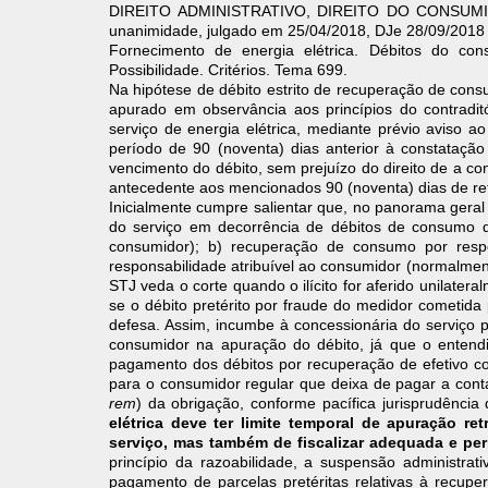
DIREITO ADMINISTRATIVO, DIREITO DO CONSUMIDOR
unanimidade, julgado em 25/04/2018, DJe 28/09/2018 
Fornecimento de energia elétrica. Débitos do con
Possibilidade. Critérios. Tema 699.
Na hipótese de débito estrito de recuperação de cons
apurado em observância aos princípios do contradit
serviço de energia elétrica, mediante prévio aviso
período de 90 (noventa) dias anterior à constataçã
vencimento do débito, sem prejuízo do direito de a conc
antecedente aos mencionados 90 (noventa) dias de re
Inicialmente cumpre salientar que, no panorama geral d
do serviço em decorrência de débitos de consumo d
consumidor); b) recuperação de consumo por respo
responsabilidade atribuível ao consumidor (normalment
STJ veda o corte quando o ilícito for aferido unilater
se o débito pretérito por fraude do medidor cometida
defesa. Assim, incumbe à concessionária do serviço p
consumidor na apuração do débito, já que o entendi
pagamento dos débitos por recuperação de efetivo c
para o consumidor regular que deixa de pagar a con
rem
) da obrigação, conforme pacífica jurisprudênci
elétrica deve ter limite temporal de apuração r
serviço, mas também de fiscalizar adequada e pe
princípio da razoabilidade, a suspensão administrat
pagamento de parcelas pretéritas relativas à recup