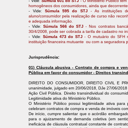
- Vide:
Súmula 601 do STJ
- O Ministério Público tem 
homogêneos dos consumidores, ainda que decorrentes 
- Vide:
Súmula 595 do STJ
- As instituições d
aluno/consumidor pela realização de curso não reconh
e adequada informação.
- Vide:
Súmula 566 do STJ
- Nos contratos bancá
30/4/2008, pode ser cobrada a tarifa de cadastro no iní
- Vide:
Súmula 473 do STJ
- O mutuário do SFH nã
instituição financeira mutuante ou com a seguradora p
Jurisprudência:
01) Cláusula abusiva - Contrato de compra e vend
Pública em favor do consumidor - Direitos transind
DIREITO DO CONSUMIDOR, DIREITO CIVIL E PROCE
unanimidade, julgado em 20/06/2018, DJe 27/06/2018 (
Ação Civil Pública. Direito transindividual do consum
Legitimidade ativa do Ministério Público.
O Ministério Público possui legitimidade ativa para
celebram contratos de compra e venda de imóveis com
De início, cumpre salientar que o acórdão embargado,
para o ajuizamento de demanda coletiva (em sentid
ineficácia de cláusula contratual constante de cont