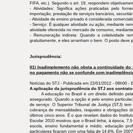
FIFA, etc.).
Segundo o art. 19, respondem objetivament
- Atividades: Significa ações praticadas pelo for
importação, prestação de serviços bancários, securitári
- Atividade de ensino privado é considerada comercia
- Serviço: É qualquer atividade ou ação, mediante rem
atividade oferecida no mercado de consumo, mediante r
- Remuneração indireta: Quando a coletividade re
gratuitamente, e eles arranham o bem. O posto deve p
Jurisprudência:
01) Inadimplemento não obsta a continuidade do s
no pagamento não se confunde com inadimplência 
Notícias do STJ - Publicada em 22/01/2012 - 08h00 -
A aplicação da jurisprudência do STJ aos contrato
A educação no Brasil é um direito definido pela 
assegurado. Quando a opção é pelo ensino particular, 
de serviço. O Superior Tribunal de Justiça (STJ) tem
cobrança de mensalidades, reajustes e obrigações d
últimos cinco anos. É o que revelam dados do Institut
Escolar 2010 mostrou que o Brasil tinha, à época, 7,
escola, ensino fundamental e médio, educação profi
particulares ficaram com uma fatia de 14,6%. Em 2007