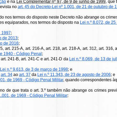
ição
e na
Lei Complementar nº 97, de 9 de junho de 1999
, que
revista no
art. 45 do Decreto-Lei nº 1.001, de 21 de outubro de 
do nos termos do disposto neste Decreto não abrange os crime
les equiparados, nos termos do disposto na
Lei n.º 8.072, de 25
e 1997
;
to de 2013
;
ço de 2016
;
15,
art. 215-A, art. 216-A,
art. 218, art. 218-A, art. 312, art. 316, a
 de 1940 - Código Penal
;
, art. 241-B, art. 241-C e art. 241-D da
Lei n.º 8.069, de 13 de ju
Lei n.º 9.613, de 3 de março de 1998
; e
e
art. 34
ao
art. 37
da
Lei n.º 11.343, de 23 de agosto de 2006
; e
001, de 1969 - Código Penal Militar
, quando correspondentes àqu
lino de que trata o art. 3.º também não abrange os crimes prev
1.001, de 1969 - Código Penal Militar
: