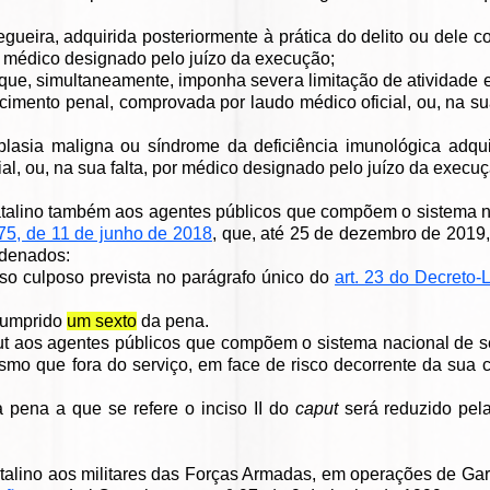
 cegueira, adquirida posteriormente à prática do delito ou del
por médico designado pelo juízo da execução;
 que, simultaneamente, imponha severa limitação de atividade 
imento penal, comprovada por laudo médico oficial, ou, na su
plasia maligna ou síndrome da deficiência imunológica adquir
l, ou, na sua falta, por médico designado pelo juízo da execuç
talino também aos agentes públicos que compõem o sistema n
675, de 11 de junho de 2018
, que, até 25 de dezembro de 2019,
ndenados:
sso culposo prevista no parágrafo único do
art. 23 do Decreto-
 cumprido
um sexto
da pena.
put aos agentes públicos que compõem o sistema nacional de 
mo que fora do serviço, em face de risco decorrente da sua 
 pena a que se refere o inciso II do
caput
será reduzido pe
talino aos militares das Forças Armadas, em operações de Gar