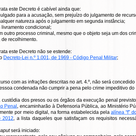
rata este Decreto é cabível ainda que:
 julgado para a acusação, sem prejuízo do julgamento de recurso
qualquer natureza após o julgamento em segunda instância;
 livramento condicional;
 outro processo criminal, mesmo que o objeto seja um dos crimes
 de recolhimento.
rata este Decreto não se estende:
no
Decreto-Lei n.º 1.001, de 1969 - Código Penal Militar
;
so com as infrações descritas no art. 4.º, não será concedido 
essoa condenada não cumprir a pena pelo crime impeditivo do 
a custódia dos presos ou os órgãos da execução penal previst
ão Penal
, encaminharão à Defensoria Pública, ao Ministério Pú
lmente por meio digital, na forma estabelecida pela
alínea “f” d
e 2012
, a lista daqueles que satisfaçam os requisitos necess
caput
será iniciado: