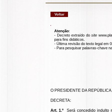
google-site-verification: googlec79a8dde6d277991.html
Voltar
Atenção
:
- Decreto extraído do
site
www.pla
para fins didáticos.
- Última revisão do texto legal em 
- Para pesquisar palavras-chave na
O PRESIDENTE DA REPÚBLICA, no 
DECRETA:
Art. 1.º
Será concedido indulto n