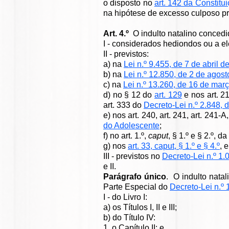
o disposto no
art. 142 da Constitu
na hipótese de excesso culposo p
Art. 4.º
O indulto natalino concedi
I - considerados hediondos ou a e
II - previstos:
a) na
Lei n.º 9.455, de 7 de abril d
b) na
Lei n.º 12.850, de 2 de agos
c) na
Lei n.º 13.260, de 16 de mar
d) no § 12 do
art. 129
e nos art. 2
art. 333 do
Decreto-Lei n.º 2.848,
e) nos art. 240, art. 241, art. 241-A
do Adolescente
;
f) no art. 1.º,
caput
, § 1.º e § 2.º, da
g) nos
art. 33, caput, § 1.º e § 4.º
, 
III - previstos no
Decreto-Lei n.º 1.
e II.
Parágrafo único
. O indulto nata
Parte Especial do
Decreto-Lei n.º 
I - do Livro I:
a) os Títulos I, II e III;
b) do Título IV:
1. o Capítulo II; e