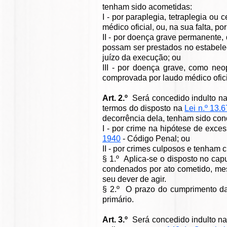
tenham sido acometidas:
I - por paraplegia, tetraplegia ou
médico oficial, ou, na sua falta, 
II - por doença grave permanente,
possam ser prestados no estabelec
juízo da execução; ou
III - por doença grave, como neo
comprovada por laudo médico oficia
Art. 2.º
Será concedido indulto na
termos do disposto na
Lei n.º 13.
decorrência dela, tenham sido co
I - por crime na hipótese de exce
1940
- Código Penal; ou
II - por crimes culposos e tenham
§ 1.º Aplica-se o disposto no ca
condenados por ato cometido, mes
seu dever de agir.
§ 2.º O prazo do cumprimento da
primário.
Art. 3.º
Será concedido indulto na