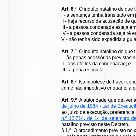
Art. 6.º
O indulto natalino de que t
I - a sentença tenha transitado em
II - haja recurso da acusação de 
III - a pessoa condenada esteja em
IV - a pessoa condenada seja ré em
V - não tenha sido expedida a guia
Art. 7.º
O indulto natalino de que t
I - às penas acessórias previstas 
II - aos efeitos da condenação; e
III - à pena de multa.
Art. 8.º
Na hipótese de haver concur
crime não impeditivo enquanto a p
Art. 9.º
A autoridade que detiver 
de julho de 1984 - Lei de Execuç
ao juízo da execução, preferencia
n.º 12.714, de 14 de setembro d
natalino previsto neste Decreto.
§ 1.º O procedimento previsto no