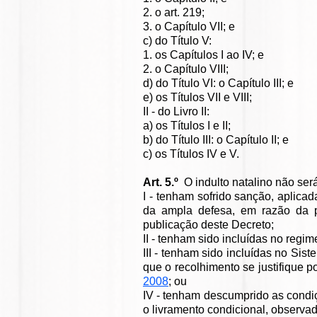
2. o art. 219;
3. o Capítulo VII; e
c) do Título V:
1. os Capítulos I ao IV; e
2. o Capítulo VIII;
d) do Título VI: o Capítulo III; e
e) os Títulos VII e VIII;
II - do Livro II:
a) os Títulos I e II;
b) do Título III: o Capítulo II; e
c) os Títulos IV e V.
Art. 5.º
O indulto natalino não ser
I - tenham sofrido sanção, aplicad
da ampla defesa, em razão da pr
publicação deste Decreto;
II - tenham sido incluídas no reg
III - tenham sido incluídas no S
que o recolhimento se justifique p
2008
; ou
IV - tenham descumprido as condiç
o livramento condicional, observad