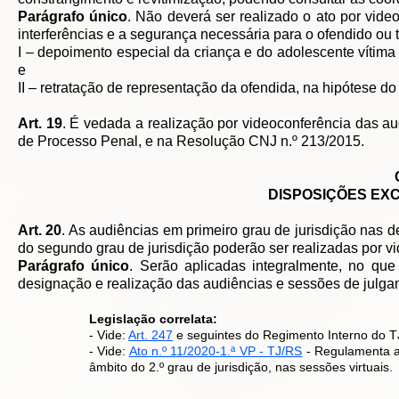
Parágrafo único
. Não deverá ser realizado o ato por vide
interferências e a segurança necessária para o ofendido ou
I – depoimento especial da criança e do adolescente vítima
e
II – retratação de representação da ofendida, na hipótese d
Art. 19
. É vedada a realização por videoconferência das au
de Processo Penal, e na Resolução CNJ n.º 213/2015.
DISPOSIÇÕES EXC
Art. 20
. As audiências em primeiro grau de jurisdição nas 
do segundo grau de jurisdição poderão ser realizadas por v
Parágrafo único
. Serão aplicadas integralmente, no que
designação e realização das audiências e sessões de julga
Legislação correlata:
- Vide:
Art. 247
e seguintes do Regimento Interno do T
- Vide:
Ato n.º 11/2020-1.ª VP - TJ/RS
- Regulamenta a 
âmbito do 2.º grau de jurisdição, nas sessões virtuais.