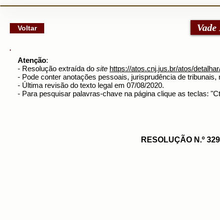
google-site-verification: googlec79a8dde6d277991.html
Vade
Voltar
Atenção
:
- Resolução extraída do
site
https://atos.cnj.jus.br/atos/detalha
- Pode conter anotações pessoais, jurisprudência de tribunais, n
- Última revisão do texto legal em 07/08/2020.
- Para pesquisar palavras-chave na página clique as teclas: "
RESOLUÇÃO N.º 329/