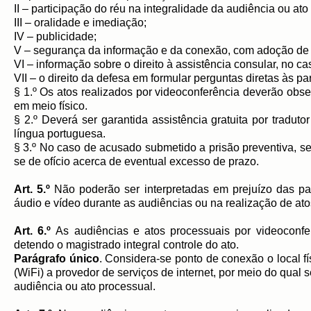
II – participação do réu na integralidade da audiência ou a
III – oralidade e imediação;
IV – publicidade;
V – segurança da informação e da conexão, com adoção de m
VI – informação sobre o direito à assistência consular, no ca
VII – o direito da defesa em formular perguntas diretas às p
§ 1.º Os atos realizados por videoconferência deverão obs
em meio físico.
§ 2.º Deverá ser garantida assistência gratuita por tradut
língua portuguesa.
§ 3.º No caso de acusado submetido a prisão preventiva, s
se de ofício acerca de eventual excesso de prazo.
Art. 5.º
Não poderão ser interpretadas em prejuízo das pa
áudio e vídeo durante as audiências ou na realização de ato
Art. 6.º
As audiências e atos processuais por videoconfe
detendo o magistrado integral controle do ato.
Parágrafo único
. Considera-se ponto de conexão o local fí
(WiFi) a provedor de serviços de internet, por meio do qual 
audiência ou ato processual.