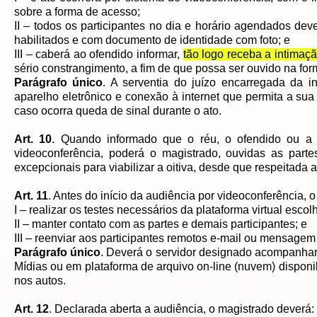
sobre a forma de acesso;
II – todos os participantes no dia e horário agendados dev
habilitados e com documento de identidade com foto; e
III – caberá ao ofendido informar,
tão logo receba a intimaç
sério constrangimento, a fim de que possa ser ouvido na for
Parágrafo único
. A serventia do juízo encarregada da i
aparelho eletrônico e conexão à internet que permita a sua 
caso ocorra queda de sinal durante o ato.
Art. 10
. Quando informado que o réu, o ofendido ou a
videoconferência, poderá o magistrado, ouvidas as parte
excepcionais para viabilizar a oitiva, desde que respeitada 
Art. 11
. Antes do início da audiência por videoconferência, o
I – realizar os testes necessários da plataforma virtual esco
II – manter contato com as partes e demais participantes; e
III – reenviar aos participantes remotos e-mail ou mensagem
Parágrafo único
. Deverá o servidor designado acompanhar 
Mídias ou em plataforma de arquivo on-line (nuvem) disponib
nos autos.
Art. 12
. Declarada aberta a audiência, o magistrado deverá: