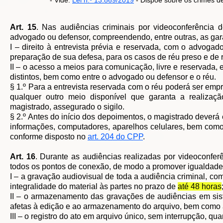
- Vide:
Lei n.º 13.869/2019
- Dispõe sobre os crimes d
Art. 15
. Nas audiências criminais por videoconferência d
advogado ou defensor, compreendendo, entre outras, as gar
I – direito à entrevista prévia e reservada, com o advoga
preparação de sua defesa, para os casos de réu preso e de r
II – o acesso a meios para comunicação, livre e reservada
distintos, bem como entre o advogado ou defensor e o réu.
§ 1.º Para a entrevista reservada com o réu poderá ser empr
qualquer outro meio disponível que garanta a realizaçã
magistrado, assegurado o sigilo.
§ 2.º Antes do início dos depoimentos, o magistrado dever
informações, computadores, aparelhos celulares, bem como 
conforme disposto no
art. 204 do CPP
.
Art. 16
. Durante as audiências realizadas por videoconfe
todos os pontos de conexão, de modo a promover igualdade 
I – a gravação audiovisual de toda a audiência criminal, 
integralidade do material às partes no prazo de
até 48 horas
II – o armazenamento das gravações de audiências em sist
afetas à edição e ao armazenamento do arquivo, bem como a
III – o registro do ato em arquivo único, sem interrupção, qu