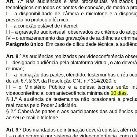
Art. 7.º
Nas audiências e atos processuais realizados 
tecnológicos em todos os pontos de conexão, de modo a pro
I – a disponibilidade de câmera e microfone e a dispo
previsto no protocolo técnico;
II – a conexão estável de internet;
III – a gravação audiovisual, observados os critérios do arti
IV – o armazenamento das gravações de audiências criminais
Parágrafo único
. Em caso de dificuldade técnica, a audiên
Art. 8.º
As audiências realizadas por videoconferência obse
I – designada audiência pela plataforma virtual, o ato deve
reunião;
II – a intimação das partes, ofendido, testemunhas e réu oco
do art. 6.º, § 3.º, da Resolução CNJ n.º 314/2020; e
III – o Ministério Público e a defesa técnica serão i
videoconferência, com antecedência mínima de
10 dias
.
§ 1.º A ausência da testemunha não ocasionará a preclu
realizadas pelo Poder Judiciário.
§ 2.º Caberá às partes e aos participantes das audiências 
ao seu e-mail e telefone.
Art. 9.º
Dos mandados de intimação deverá constar, além dos 
I – o ato ocorrerá por sistema de videoconferência, com o