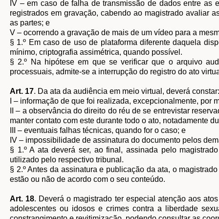
IV – em caso de falha de transmissão de dados entre as e
registrados em gravação, cabendo ao magistrado avaliar a
as partes; e
V – ocorrendo a gravação de mais de um vídeo para a mesm
§ 1.º Em caso de uso de plataforma diferente daquela disp
mínimo, criptografia assimétrica, quando possível.
§ 2.º Na hipótese em que se verificar que o arquivo audi
processuais, admite-se a interrupção do registro do ato virt
Art. 17
. Da ata da audiência em meio virtual, deverá constar
I – informação de que foi realizada, excepcionalmente, por 
II – a observância do direito do réu de se entrevistar res
manter contato com este durante todo o ato, notadamente d
III – eventuais falhas técnicas, quando for o caso; e
IV – impossibilidade de assinatura do documento pelos dema
§ 1.º A ata deverá ser, ao final, assinada pelo magistra
utilizado pelo respectivo tribunal.
§ 2.º Antes da assinatura e publicação da ata, o magistrado
estão ou não de acordo com o seu conteúdo.
Art. 18
. Deverá o magistrado ter especial atenção aos atos
adolescentes ou idosos e crimes contra a liberdade sex
constrangimento e revitimização, podendo consultar as coord