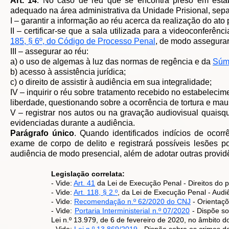
Art. 14
. No caso de réu que se encontra preso em estab
adequado na área administrativa da Unidade Prisional, sep
I – garantir a informação ao réu acerca da realização do at
II – certificar-se que a sala utilizada para a videoconferên
185, § 6º, do Código de Processo Penal
, de modo assegurar
III – assegurar ao réu:
a) o uso de algemas à luz das normas de regência e da
Súmu
b) acesso à assistência jurídica;
c) o direito de assistir à audiência em sua integralidade;
IV – inquirir o réu sobre tratamento recebido no estabeleci
liberdade, questionando sobre a ocorrência de tortura e maus
V – registrar nos autos ou na gravação audiovisual quaisqu
evidenciadas durante a audiência.
Parágrafo único
. Quando identificados indícios de ocorr
exame de corpo de delito e registrará possíveis lesões p
audiência de modo presencial, além de adotar outras provid
Legislação correlata:
- Vide:
Art. 41
da Lei de Execução Penal - Direitos do p
- Vide:
Art. 118, § 2.º
, da Lei de Execução Penal - Audiê
- Vide:
Recomendação n.º 62/2020 do CNJ
- Orientaçõ
- Vide:
Portaria Interministerial n.º 07/2020
- Dispõe so
Lei n.º 13.979, de 6 de fevereiro de 2020, no âmbito do