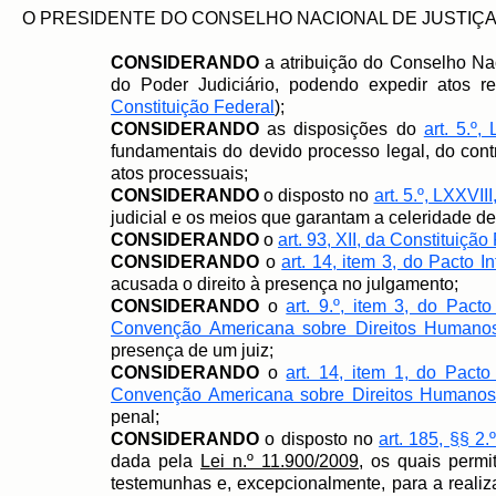
O PRESIDENTE DO CONSELHO NACIONAL DE JUSTIÇA, no us
CONSIDERANDO
a atribuição do Conselho Nac
do Poder Judiciário, podendo expedir atos r
Constituição Federal
);
CONSIDERANDO
as disposições do
art. 5.º, 
fundamentais do devido processo legal, do con
atos processuais;
CONSIDERANDO
o disposto no
art. 5.º, LXXVII
judicial e os meios que garantam a celeridade de
CONSIDERANDO
o
art. 93, XII, da Constituição
CONSIDERANDO
o
art. 14, item 3, do Pacto I
acusada o direito à presença no julgamento;
CONSIDERANDO
o
art. 9.º, item 3, do Pacto
Convenção Americana sobre Direitos Humano
presença de um juiz;
CONSIDERANDO
o
art. 14, item 1, do Pacto 
Convenção Americana sobre Direitos Humanos
penal;
CONSIDERANDO
o disposto no
art. 185, §§ 2.º
dada pela
Lei n.º 11.900/2009
, os quais permi
testemunhas e, excepcionalmente, para a realiz