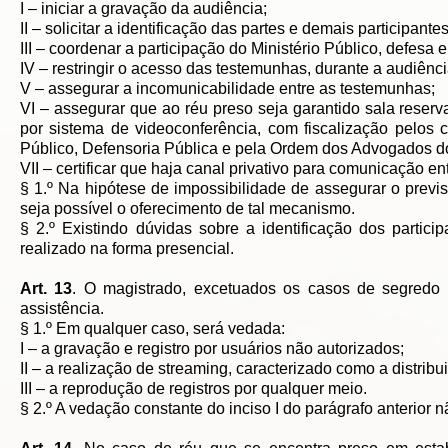
I – iniciar a gravação da audiência;
II – solicitar a identificação das partes e demais participan
III – coordenar a participação do Ministério Público, defesa
IV – restringir o acesso das testemunhas, durante a audiência
V – assegurar a incomunicabilidade entre as testemunhas;
VI – assegurar que ao réu preso seja garantido sala reserv
por sistema de videoconferência, com fiscalização pelos 
Público, Defensoria Pública e pela Ordem dos Advogados do
VII – certificar que haja canal privativo para comunicação en
§ 1.º Na hipótese de impossibilidade de assegurar o previs
seja possível o oferecimento de tal mecanismo.
§ 2.º Existindo dúvidas sobre a identificação dos partic
realizado na forma presencial.
Art. 13
. O magistrado, excetuados os casos de segredo de
assistência.
§ 1.º Em qualquer caso, será vedada:
I – a gravação e registro por usuários não autorizados;
II – a realização de streaming, caracterizado como a distribu
III – a reprodução de registros por qualquer meio.
§ 2.º A vedação constante do inciso I do parágrafo anterior 