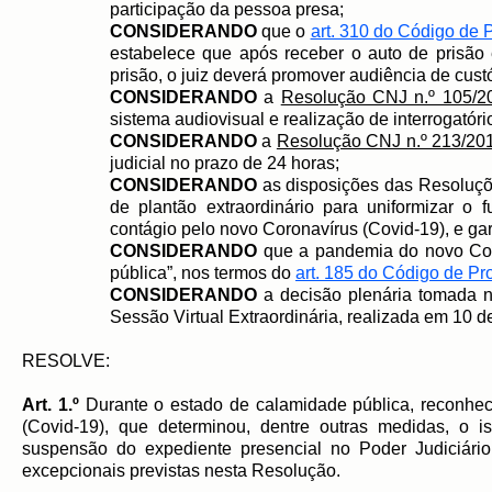
participação da pessoa presa;
CONSIDERANDO
que o
art. 310 do Código de
estabelece que após receber o auto de prisão
prisão, o juiz deverá promover audiência de cus
CONSIDERANDO
a
Resolução CNJ n.º 105/2
sistema audiovisual e realização de interrogatór
CONSIDERANDO
a
Resolução CNJ n.º 213/20
judicial no prazo de 24 horas;
CONSIDERANDO
as disposições das Resolu
de plantão extraordinário para uniformizar o 
contágio pelo novo Coronavírus (Covid-19), e gar
CONSIDERANDO
que a pandemia do novo Cor
pública”, nos termos do
art. 185 do Código de P
CONSIDERANDO
a decisão plenária tomada 
Sessão Virtual Extraordinária, realizada em 10 d
RESOLVE:
Art. 1.º
Durante o estado de calamidade pública, reconhe
(Covid-19), que determinou, dentre outras medidas, o 
suspensão do expediente presencial no Poder Judiciário
excepcionais previstas nesta Resolução.