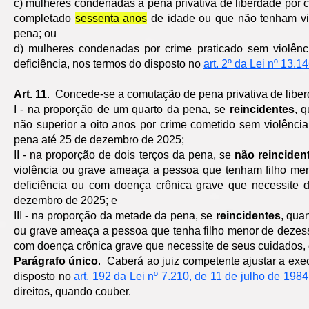
c) mulheres condenadas à pena privativa de liberdade por
completado
sessenta anos
de idade ou que não tenham vi
pena; ou
d) mulheres condenadas por crime praticado sem violê
deficiência, nos termos do disposto no
art. 2º da Lei nº 13.1
Art. 11
. Concede-se a comutação de pena privativa de liber
I - na proporção de um quarto da pena, se
reincidentes
, 
não superior a oito anos por crime cometido sem violênc
pena até 25 de dezembro de 2025;
II - na proporção de dois terços da pena, se
não reinciden
violência ou grave ameaça a pessoa que tenham filho me
deficiência ou com doença crônica grave que necessite
dezembro de 2025; e
III - na proporção da metade da pena, se
reincidentes
, qua
ou grave ameaça a pessoa que tenha filho menor de dezess
com doença crônica grave que necessite de seus cuidados,
Parágrafo único
. Caberá ao juiz competente ajustar a exe
disposto no
art. 192 da Lei nº 7.210, de 11 de julho de 1984
direitos, quando couber.