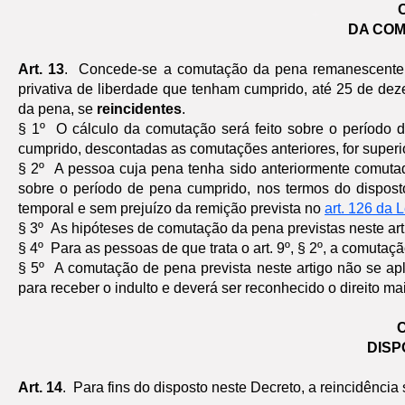
DA COM
Art. 13
. Concede-se a comutação da pena remanescente
privativa de liberdade que tenham cumprido, até 25 de de
da pena, se
reincidentes
.
§ 1º O cálculo da comutação será feito sobre o período
cumprido, descontadas as comutações anteriores, for super
§ 2º A pessoa cuja pena tenha sido anteriormente comuta
sobre o período de pena cumprido, nos termos do disposto
temporal e sem prejuízo da remição prevista no
art. 126 da 
§ 3º As hipóteses de comutação da pena previstas neste art
§ 4º Para as pessoas de que trata o art. 9º, § 2º, a comutaç
§ 5º A comutação de pena prevista neste artigo não se ap
para receber o indulto e deverá ser reconhecido o direito ma
C
DISP
Art. 14
. Para fins do disposto neste Decreto, a reincidênci