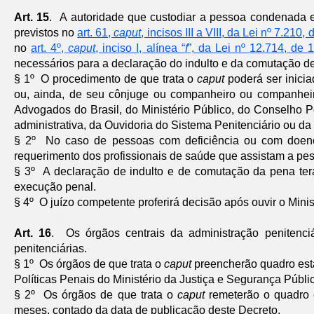
Art. 15
. A autoridade que custodiar a pessoa condenada e
previstos no
art. 61,
caput
, incisos III a VIII, da Lei nº 7.210
no
art. 4º,
caput
, inciso I, alínea “
f
”, da Lei nº 12.714, de
necessários para a declaração do indulto e da comutação de
§ 1º O procedimento de que trata o
caput
poderá ser inici
ou, ainda, de seu cônjuge ou companheiro ou companheir
Advogados do Brasil, do Ministério Público, do Conselho 
administrativa, da Ouvidoria do Sistema Penitenciário ou da
§ 2º No caso de pessoas com deficiência ou com doenç
requerimento dos profissionais de saúde que assistam a p
§ 3º A declaração de indulto e de comutação da pena terá
execução penal.
§ 4º O juízo competente proferirá decisão após ouvir o Mini
Art. 16
. Os órgãos centrais da administração penitenci
penitenciárias.
§ 1º Os órgãos de que trata o
caput
preencherão quadro esta
Políticas Penais do Ministério da Justiça e Segurança Públi
§ 2º Os órgãos de que trata o
caput
remeterão o quadro e
meses, contado da data de publicação deste Decreto.