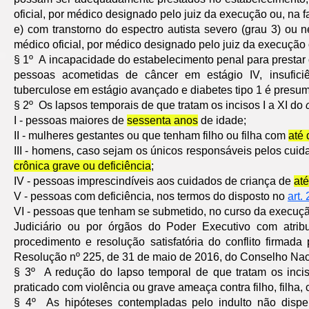
oficial, por médico designado pelo juiz da execução ou, na f
e) com transtorno do espectro autista severo (grau 3) ou
médico oficial, por médico designado pelo juiz da execução 
§ 1º A incapacidade do estabelecimento penal para prestar o
pessoas acometidas de câncer em estágio IV, insuficiênc
tuberculose em estágio avançado e diabetes tipo 1 é presu
§ 2º Os lapsos temporais de que tratam os incisos I a XI do
I - pessoas maiores de
sessenta anos
de idade;
II - mulheres gestantes ou que tenham filho ou filha com
até
III - homens, caso sejam os únicos responsáveis pelos cuida
crônica grave ou deficiência
;
IV - pessoas imprescindíveis aos cuidados de criança de
at
V - pessoas com deficiência, nos termos do disposto no
art.
VI - pessoas que tenham se submetido, no curso da execuçã
Judiciário ou por órgãos do Poder Executivo com atrib
procedimento e resolução satisfatória do conflito firma
Resolução nº 225, de 31 de maio de 2016, do Conselho Naci
§ 3º A redução do lapso temporal de que tratam os inciso
praticado com violência ou grave ameaça contra filho, filha,
§ 4º As hipóteses contempladas pelo indulto não dis