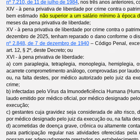
nº 7.210, de 11 de julho de 1984
, nos três anos anteriores,
XIV - à pena privativa de liberdade por crime contra o patr
bem estimado
não superior a um salário mínimo à época d
meses da pena privativa de liberdade;
XV - à pena privativa de liberdade por crime contra o patri
dezembro de 2025, tenham reparado o dano conforme o di
nº 2.848, de 7 de dezembro de 1940
– Código Penal, excet
art. 12, § 2º, deste Decreto; ou
XVI - à pena privativa de liberdade:
a) com paraplegia, tetraplegia, monoplegia, hemiplegia, o
acarrete comprometimento análogo, comprovadas por laudo e
ou, na falta destes, por médico autorizado pelo juiz da 
crime;
b) infectadas pelo Vírus da Imunodeficiência Humana (Hum
laudo emitido por médico oficial, por médico designado pelo 
execução;
c) gestantes cuja gravidez seja considerada de alto risco,
por médico designado pelo juiz da execução ou, na falta des
d) acometidas de doença grave, crônica ou altamente conta
para participação regular nas atividades oferecidas pela
possam ser adequadamente prestados no estabelecimento,