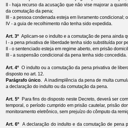
II - haja recurso da acusação que não vise majorar a quant
da comutação da pena;
III - a pessoa condenada esteja em livramento condicional; 
IV - a guia de recolhimento não tenha sido expedida.
Art. 3º
Aplicam-se o indulto e a comutação de pena ainda q
I - a pena privativa de liberdade tenha sido substituída por pen
II - o sentenciado esteja em regime aberto, em prisão domici
III - a suspensão condicional da pena tenha sido concedida.
Art. 4º
O indulto ou a comutação da pena privativa de libe
disposto no art. 12.
Parágrafo único
. A inadimplência da pena de multa cumulad
a declaração do indulto ou da comutação da pena.
Art. 5º
Para fins do disposto neste Decreto, deverá ser com
temporal, o período cumprido em prisão cautelar, prisão dom
monitoramento eletrônico, sem prejuízo do cômputo da remi
Art. 6º
A declaração do indulto e da comutação de pena pr