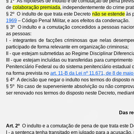
§ 1º As hipóteses de indulto e de comutação de pena previ
de
colaboração premiada
, independentemente do crime prat
§ 2º O indulto de que trata este Decreto
não se estende
às p
1969
– Código Penal Militar, e aos efeitos da condenação.
§ 3º O indulto e a comutação concedidos a pessoas nacio
as pessoas:
I - integrantes de facções criminosas que nelas dese
participado de forma relevante em organização criminosa;
II - que estejam submetidas ao Regime Disciplinar Diferenc
III - que estejam incluídas ou transferidas para cumprime
Penitenciário Federal ou do sistema penitenciário estadual ou
na forma prevista no
art. 11-B da Lei nº 11.671, de 8 de mai
§ 4º A decisão que negar o indulto nos termos do disposto n
§ 5º No caso de superveniente absolvição ou não comprovaçã
ser renovado nos termos do disposto neste Decreto, mediant
Das re
Art. 2º
O indulto e a comutação de pena de que trata este D
I - a sentença tenha transitado em julgado para a acusação,