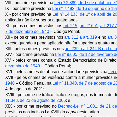
VIII - por crime previsto na
Lei nº 2.889, de 1º de outubro de
IX - por crime previsto na
Lei nº 7.492, de 16 de junho de 19
X - por crime previsto na
Lei nº 14.133, de 1º de abril de 2
aplicada não for superior a quatro anos;
XI - pelos crimes previstos nos
art. 215
,
art. 216-A
,
art. 217-
7 de dezembro de 1940
– Código Penal;
XII - pelos crimes previstos nos
art. 312 a art. 319
e no
art.
exceto quando a pena aplicada não for superior a quatro an
XIII - pelos crimes previstos nos
art. 239 a art. 244-B da Lei
XIV - por crime previsto na
Lei nº 9.605, de 12 de fevereiro 
XV - pelos crimes contra o Estado Democrático de Direito
dezembro de 1940
– Código Penal;
XVI - pelos crimes de abuso de autoridade previstos na
Lei 
XVII - pelos crimes de violência contra a mulher previstos 
1940
– Código Penal, na
Lei nº 11.340, de 7 de agosto de 2
4 de agosto de 2021;
XVIII - por crime de tráfico ilícito de drogas, nos termos do 
11.343, de 23 de agosto de 2006
; e
XIX - por crime previsto no
Decreto-Lei nº 1.001, de 21 d
previstos nos incisos I a XVIII do
caput
deste artigo.