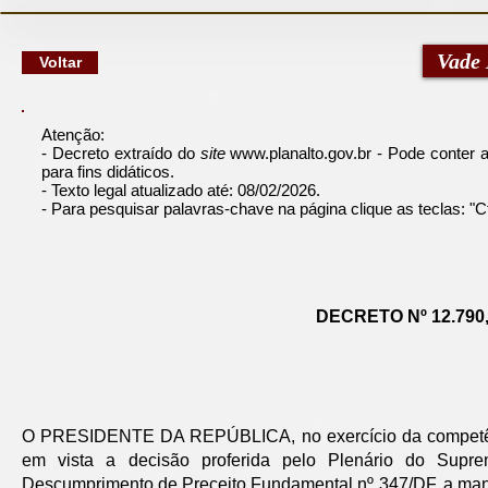
google-site-verification: googlec79a8dde6d277991.html
Vade
Voltar
Atenção:
- Decreto extraído do
site
www.planalto.gov.br
- Pode conter an
para fins didáticos.
- Texto legal atualizado até: 08/02/2026.
- Para pesquisar palavras-chave na página clique as teclas: 
DECRETO Nº 12.790
O PRESIDENTE DA REPÚBLICA, no exercício da competên
em vista a decisão proferida pelo Plenário do Supre
Descumprimento de Preceito Fundamental nº 347/DF, a manif