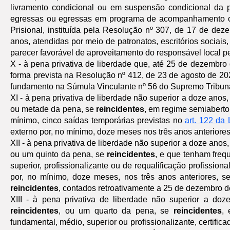
livramento condicional ou em suspensão condicional da 
egressas ou egressas em programa de acompanhamento co
Prisional, instituída pela Resolução nº 307, de 17 de de
anos, atendidas por meio de patronatos, escritórios sociai
parecer favorável de aproveitamento do responsável local 
X - à pena privativa de liberdade que, até 25 de dezembr
forma prevista na Resolução nº 412, de 23 de agosto de 20
fundamento na Súmula Vinculante nº 56 do Supremo Tribuna
XI - à pena privativa de liberdade não superior a doze ano
ou metade da pena, se
reincidentes
, em regime semiaberto
mínimo, cinco saídas temporárias previstas no
art. 122 da 
externo por, no mínimo, doze meses nos três anos anteriore
XII - à pena privativa de liberdade não superior a doze an
ou um quinto da pena, se
reincidentes
, e que tenham freq
superior, profissionalizante ou de requalificação profission
por, no mínimo, doze meses, nos três anos anteriores, 
reincidentes
, contados retroativamente a 25 de dezembro d
XIII - à pena privativa de liberdade não superior a d
reincidentes
, ou um quarto da pena, se
reincidentes
, 
fundamental, médio, superior ou profissionalizante, certific