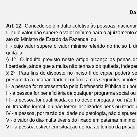
Da
Art. 12
. Concede-se o indulto coletivo às pessoas, naciona
I - cujo valor não supere o valor mínimo para o ajuizament
ato do Ministro de Estado da Fazenda; ou
II - cujo valor supere o valor mínimo referido no inciso
quitá-la.
§ 1º O indulto previsto neste artigo alcança as penas d
liberdade, ainda que a multa não tenha sido quitada, indep
§ 2º Para fins do disposto no inciso II do
caput
, poderá se
presumida a incapacidade econômica nas seguintes hipótes
I - a pessoa for representada pela Defensoria Pública ou p
II - a pessoa for beneficiária de qualquer programa social ou
III - a pessoa for qualificada como desempregada, ou não h
ou trabalho formal, ou não forem localizados bens ou renda
IV - a pessoa, por razão de idade ou patologia, não dispuser
V - o valor do dia-multa tiver sido fixado em patamar mínim
VI - a pessoa estiver em situação de rua ao tempo da prisão.