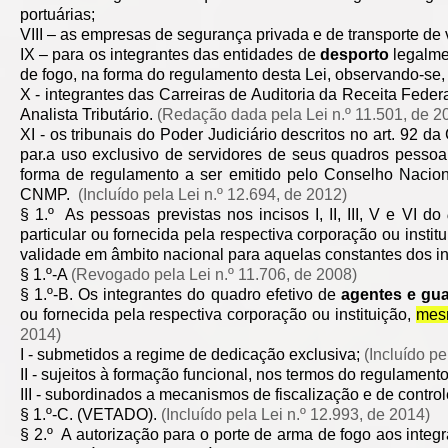
portuárias;
VIII – as empresas de segurança privada e de transporte de v
IX – para os integrantes das entidades de
desporto
legalme
de fogo, na forma do regulamento desta Lei, observando-se, 
X - integrantes das Carreiras de Auditoria da Receita Federa
Analista Tributário.
(Redação dada pela Lei n.º 11.501, de 2
XI - os tribunais do Poder Judiciário descritos no art. 92 d
par.a uso exclusivo de servidores de seus quadros pessoa
forma de regulamento a ser emitido pelo Conselho Naciona
CNMP.
(Incluído pela Lei n.º 12.694, de 2012)
§ 1.º As pessoas previstas nos incisos I, II, III, V e VI do
particular ou fornecida pela respectiva corporação ou instit
validade em âmbito nacional para aquelas constantes dos inci
§ 1.º-A
(Revogado pela Lei n.º 11.706, de 2008)
§ 1.º-B. Os integrantes do quadro efetivo de
agentes e gua
ou fornecida pela respectiva corporação ou instituição,
mesm
2014)
I - submetidos a regime de dedicação exclusiva;
(Incluído pe
II - sujeitos à formação funcional, nos termos do regulament
III - subordinados a mecanismos de fiscalização e de control
§ 1.º-C. (VETADO).
(Incluído pela Lei n.º 12.993, de 2014)
§ 2.º A autorização para o porte de arma de fogo aos integra