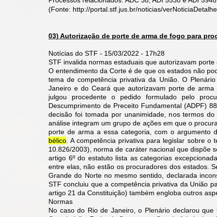
Processos relacionados: ADC 38, ADI 5538 e ADI 5948
(Fonte:
http://portal.stf.jus.br/noticias/verNoticiaDe
03) Autorização de porte de arma de fogo para proc
Notícias do STF - 15/03/2022 - 17h28
STF invalida normas estaduais que autorizavam porte
O entendimento da Corte é de que os estados não pode
tema de competência privativa da União. ​​O Plenár
Janeiro e do Ceará que autorizavam porte de arma a
julgou procedente o pedido formulado pelo procu
Descumprimento de Preceito Fundamental (ADPF) 884 
decisão foi tomada por unanimidade, nos termos do 
análise integram um grupo de ações em que o procurad
porte de arma a essa categoria, com o argumento
bélico
. A competência privativa para legislar sobre o
10.826/2003), norma de caráter nacional que dispõe s
artigo 6º do estatuto lista as categorias excepcionad
entre elas, não estão os procuradores dos estados. S
Grande do Norte no mesmo sentido, declarada incons
STF concluiu que a competência privativa da União para
artigo 21 da Constituição) também engloba outros aspec
Normas
No caso do Rio de Janeiro, o Plenário declarou que