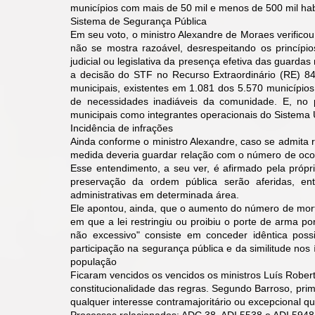
municípios com mais de 50 mil e menos de 500 mil hab
Sistema de Segurança Pública
Em seu voto, o ministro Alexandre de Moraes verifico
não se mostra razoável, desrespeitando os princípio
judicial ou legislativa da presença efetiva das guarda
a decisão do STF no Recurso Extraordinário (RE) 8
municipais, existentes em 1.081 dos 5.570 municípios
de necessidades inadiáveis da comunidade. E, no p
municipais como integrantes operacionais do Sistema 
Incidência de infrações
Ainda conforme o ministro Alexandre, caso se admita r
medida deveria guardar relação com o número de ocorrê
Esse entendimento, a seu ver, é afirmado pela própri
preservação da ordem pública serão aferidas, ent
administrativas em determinada área.
Ele apontou, ainda, que o aumento do número de morte
em que a lei restringiu ou proibiu o porte de arma po
não excessivo" consiste em conceder idêntica possi
participação na segurança pública e da similitude nos
população
Ficaram vencidos os vencidos os ministros Luís Rober
constitucionalidade das regras. Segundo Barroso, prime
qualquer interesse contramajoritário ou excepcional qu