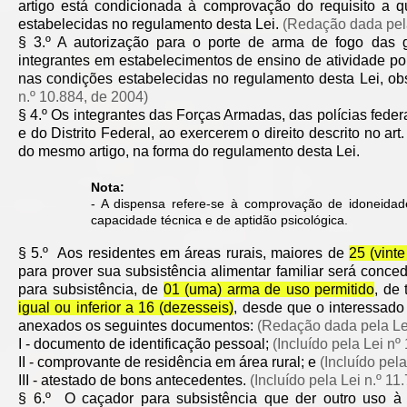
artigo está condicionada à comprovação do requisito a qu
estabelecidas no regulamento desta Lei.
(Redação dada pela
§ 3.º A autorização para o porte de arma de fogo das 
integrantes em estabelecimentos de ensino de atividade poli
nas condições estabelecidas no regulamento desta Lei, obs
n.º 10.884, de 2004)
§ 4.º Os integrantes das Forças Armadas, das polícias feder
e do Distrito Federal, ao exercerem o direito descrito no art
do mesmo artigo, na forma do regulamento desta Lei.
Nota:
- A dispensa refere-se à comprovação de idoneidade
capacidade técnica e de aptidão psicológica.
§ 5.º Aos residentes em áreas rurais, maiores de
25 (vint
para prover sua subsistência alimentar familiar será conce
para subsistência, de
01 (uma) arma de uso permitido
, de
igual ou inferior a 16 (dezesseis)
, desde que o interessad
anexados os seguintes documentos:
(Redação dada pela Lei
I - documento de identificação pessoal;
(Incluído pela Lei nº
II - comprovante de residência em área rural; e
(Incluído pel
III - atestado de bons antecedentes.
(Incluído pela Lei n.º 11
§ 6.º O caçador para subsistência que der outro uso à 