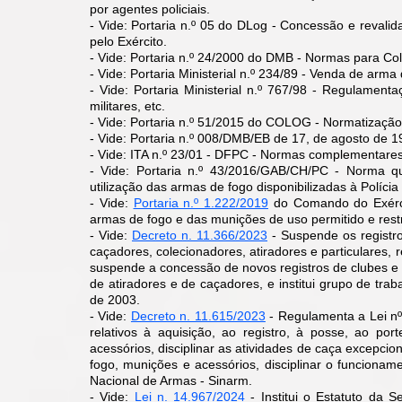
por agentes policiais.
- Vide: Portaria n.º 05 do DLog - Concessão e revalid
pelo Exército.
- Vide: Portaria n.º 24/2000 do DMB - Normas para Col
- Vide: Portaria Ministerial n.º 234/89 - Venda de arma
- Vide: Portaria Ministerial n.º 767/98 - Regulament
militares, etc.
- Vide: Portaria n.º 51/2015 do COLOG - Normatização 
- Vide: Portaria n.º 008/DMB/EB de 17, de agosto de 1
- Vide: ITA n.º 23/01 - DFPC - Normas complementares 
- Vide: Portaria n.º 43/2016/GAB/CH/PC - Norma qu
utilização das armas de fogo disponibilizadas à Polícia
- Vide:
Portaria n.º 1.222/2019
do Comando do Exércit
armas de fogo e das munições de uso permitido e restr
- Vide:
Decreto n. 11.366/2023
-
Suspende os registro
caçadores, colecionadores, atiradores e particulares, 
suspende a concessão de novos registros de clubes e 
de atiradores e de caçadores, e institui grupo de tr
de 2003.
- Vide:
Decreto n. 11.615/2023
-
Regulamenta a Lei nº
relativos à aquisição, ao registro, à posse, ao po
acessórios, disciplinar as atividades de caça excepcio
fogo, munições e acessórios, disciplinar o funcion
ame
Nacional de Armas - Sinarm.
- Vide:
Lei n. 14.967/2024
- Institui o Estatuto da S