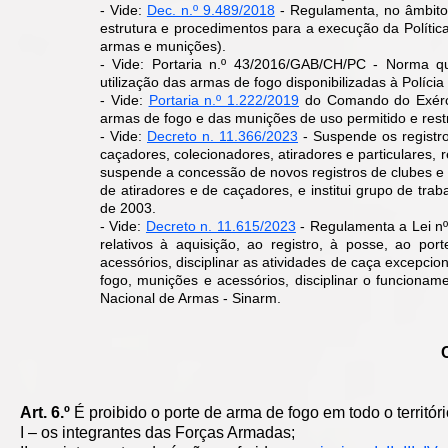
​​- Vide:
Dec. n.º 9.489/2018
- Regulamenta, no âmbito 
estrutura e procedimentos para a execução da Polític
armas e munições).
- Vide: Portaria n.º 43/2016/GAB/CH/PC - Norma qu
utilização das armas de fogo disponibilizadas à Polícia
- Vide:
Portaria n.º 1.222/2019
do Comando do Exércit
armas de fogo e das munições de uso permitido e restr
- Vide:
Decreto n. 11.366/2023
-
Suspende os registro
caçadores, colecionadores, atiradores e particulares, 
suspende a concessão de novos registros de clubes e 
de atiradores e de caçadores, e institui grupo de tr
de 2003.
- Vide:
Decreto n. 11.615/2023
-
Regulamenta a Lei nº
relativos à aquisição, ao registro, à posse, ao po
acessórios, disciplinar as atividades de caça excepcio
fogo, munições e acessórios, disciplinar o funcion
ame
Nacional de Armas - Sinarm.
Art. 6.º
É proibido o porte de arma de fogo em todo o territór
I – os integrantes das Forças Armadas;