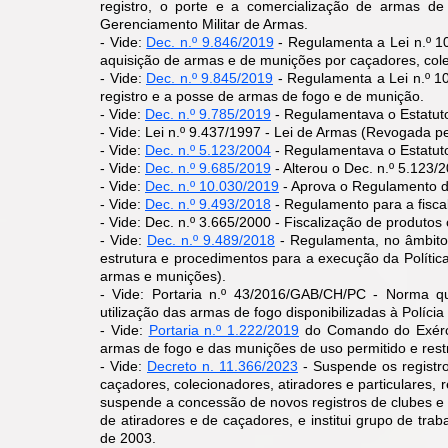
registro, o porte e a comercialização de armas 
Gerenciamento Militar de Armas.
- Vide:
Dec. n.º 9.846/2019
- Regulamenta a Lei n.º 1
aquisição de armas e de munições por caçadores, cole
- Vide:
Dec. n.º 9.845/2019
- Regulamenta a Lei n.º 10
registro e a posse de armas de fogo e de munição.
- Vide:
Dec. n.º 9.785/2019
- Regulamentava o Estatut
- Vide: Lei n.º 9.437/1997 - Lei de Armas (Revogada p
- Vide:
Dec. n.º 5.123/2004
- Regulamentava o Estatu
- Vide:
Dec. n.º 9.685/2019
- Alterou o Dec. n.º 5.123/
- Vide:
Dec. n.º 10.030/2019
- Aprova o Regulamento 
- Vide:
Dec. n.º 9.493/2018
- Regulamento para a fisca
- Vide: Dec. n.º 3.665/2000 - Fiscalização de produto
​​- Vide:
Dec. n.º 9.489/2018
- Regulamenta, no âmbito 
estrutura e procedimentos para a execução da Polític
armas e munições).
- Vide: Portaria n.º 43/2016/GAB/CH/PC - Norma qu
utilização das armas de fogo disponibilizadas à Polícia
- Vide:
Portaria n.º 1.222/2019
do Comando do Exércit
armas de fogo e das munições de uso permitido e restr
- Vide:
Decreto n. 11.366/2023
-
Suspende os registro
caçadores, colecionadores, atiradores e particulares, 
suspende a concessão de novos registros de clubes e 
de atiradores e de caçadores, e institui grupo de tr
de 2003.