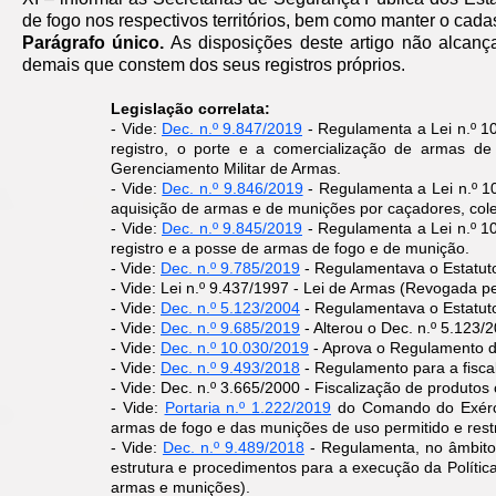
de fogo nos respectivos territórios, bem como manter o cadas
Parágrafo único.
As disposições deste artigo não alcan
demais que constem dos seus registros próprios.
Legislação correlata:
- Vide:
Dec. n.º 9.847/2019
- Regulamenta a Lei n.º 1
registro, o porte e a comercialização de armas 
Gerenciamento Militar de Armas.
- Vide:
Dec. n.º 9.846/2019
- Regulamenta a Lei n.º 1
aquisição de armas e de munições por caçadores, cole
- Vide:
Dec. n.º 9.845/2019
- Regulamenta a Lei n.º 10
registro e a posse de armas de fogo e de munição.
- Vide:
Dec. n.º 9.785/2019
- Regulamentava o Estatut
- Vide: Lei n.º 9.437/1997 - Lei de Armas (Revogada p
- Vide:
Dec. n.º 5.123/2004
- Regulamentava o Estatu
- Vide:
Dec. n.º 9.685/2019
- Alterou o Dec. n.º 5.123/
- Vide:
Dec. n.º 10.030/2019
- Aprova o Regulamento 
- Vide:
Dec. n.º 9.493/2018
- Regulamento para a fisca
- Vide: Dec. n.º 3.665/2000 - Fiscalização de produto
- Vide:
Portaria n.º 1.222/2019
do Comando do Exércit
armas de fogo e das munições de uso permitido e restr
​- Vide:
Dec. n.º 9.489/2018
- Regulamenta, no âmbito 
estrutura e procedimentos para a execução da Polític
armas e munições).