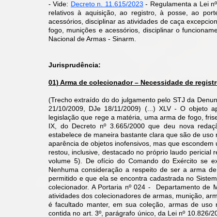
- Vide:
Decreto n. 11.615/2023
-
Regulamenta a Lei nº
relativos à aquisição, ao registro, à posse, ao po
acessórios, disciplinar as atividades de caça excepcio
fogo, munições e acessórios, disciplinar o funcion
ame
Nacional de Armas - Sinarm.
Jurisprudência:
01) Arma de colecionador – Necessidade de registr
(Trecho extraído do do julgamento pelo STJ da Denu
21/10/2009, DJe 18/11/2009) (...) XLV - O objeto 
legislação que rege a matéria, uma arma de fogo, frise-
IX, do Decreto nº 3.665/2000 que deu nova redaç
estabelece de maneira bastante clara que são de uso r
aparência de objetos inofensivos, mas que escondem u
restou, inclusive, destacado no próprio laudo pericial r
volume 5). De ofício do Comando do Exército se ext
Nenhuma consideração a respeito de ser a arma de u
permitido e que ela se encontra cadastrada no Siste
colecionador. A Portaria nº 024 - Departamento de 
atividades dos colecionadores de armas, munição, arm
é facultado manter, em sua coleção, armas de uso re
contida no art. 3º, parágrafo único, da Lei nº 10.826