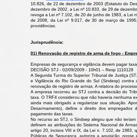
10.826, de 22 de dezembro de 2003 (Estatuto do Des
dezembro de 2002, a Lei nº 10.833, de 29 de dezembr
revoga a Lei nº 7.102, de 20 de junho de 1983, a Lei n
de 2008, da Lei nº 9.017, de 30 de março de 1995,
providências.
Jurisprudência:
01) Renovação de registro de arma de fogo - Empr
Empresas de segurança e vigilância devem pagar taxa
DECISÃO STJ - 02/09/2009 - 10h01 – Resp 1110128
A Segunda Turma do Superior Tribunal de Justiça (ST
e Vigilância do Rio Grande do Sul (Sindesp) contra
renovação de registro de armas. A relatora do process
A empresa recorreu ao STJ contra a decisão do Trib
taxa. O TRF4 considerou que não haveria nenhuma exce
ainda mais obrigado a regularizar sua situação. Apon
Desarmamento), define o direito dos empregados d
pagamento das taxas.
No recurso ao STJ, o Sindsep alegou que não teriam 
definem as atribuições do Sistema Nacional de Arma
artigo 20, incisos VIII e IX, da Lei n. 7.102, de 1983
Públicas de Segurança, autorize a aquisição, posse