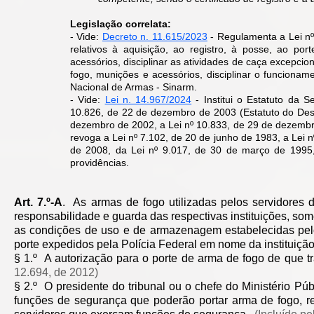
Legislação correlata:
- Vide:
Decreto n. 11.615/2023
-
Regulamenta a Lei nº
relativos à aquisição, ao registro, à posse, ao po
acessórios, disciplinar as atividades de caça excepcio
fogo, munições e acessórios, disciplinar o funcionam
Nacional de Armas - Sinarm.
- Vide:
Lei n. 14.967/2024
- Institui o Estatuto da S
10.826, de 22 de dezembro de 2003 (Estatuto do Des
dezembro de 2002, a Lei nº 10.833, de 29 de dezembr
revoga a Lei nº 7.102, de 20 de junho de 1983, a Lei n
de 2008, da Lei nº 9.017, de 30 de março de 1995,
providências.
Art. 7.º-A
. As armas de fogo utilizadas pelos servidores da
responsabilidade e guarda das respectivas instituições, so
as condições de uso e de armazenagem estabelecidas pelo 
porte expedidos pela Polícia Federal em nome da instituiçã
§ 1.º A autorização para o porte de arma de fogo de que t
12.694, de 2012)
§ 2.º O presidente do tribunal ou o chefe do Ministério Pú
funções de segurança que poderão portar arma de fogo, r