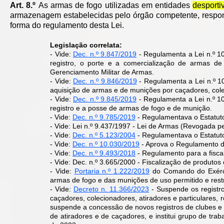
Art. 8.º
As armas de fogo utilizadas em entidades
desporti
armazenagem estabelecidas pelo órgão competente, respond
forma do regulamento desta Lei.
Legislação correlata:
- Vide:
Dec. n.º 9.847/2019
- Regulamenta a Lei n.º 1
registro, o porte e a comercialização de armas d
Gerenciamento Militar de Armas.
- Vide:
Dec. n.º 9.846/2019
- Regulamenta a Lei n.º 1
aquisição de armas e de munições por caçadores, cole
- Vide:
Dec. n.º 9.845/2019
- Regulamenta a Lei n.º 1
registro e a posse de armas de fogo e de munição.
- Vide:
Dec. n.º 9.785/2019
- Regulamentava o Estatut
- Vide: Lei n.º 9.437/1997 - Lei de Armas (Revogada p
- Vide:
Dec. n.º 5.123/2004
- Regulamentava o Estatu
- Vide:
Dec. n.º 10.030/2019
- Aprova o Regulamento 
- Vide:
Dec. n.º 9.493/2018
- Regulamento para a fisca
- Vide: Dec. n.º 3.665/2000 - Fiscalização de produto
- Vide:
Portaria n.º 1.222/2019
do Comando do Exércit
armas de fogo e das munições de uso permitido e restr
- Vide:
Decreto n. 11.366/2023
-
Suspende os registro
caçadores, colecionadores, atiradores e particulares, 
suspende a concessão de novos registros de clubes e 
de atiradores e de caçadores, e institui grupo de tr