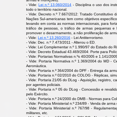
armas e munições).
- Vide:
Lei n.º 13.060/2014
- Disciplina o uso dos in
todo o território nacional.
- Vide: Decreto n.º 7.667/2012: Tratado Constitutiv
Nações Sul-americanas tem como objetivos específic
levando em conta as normas internacionais, para forta
tráfico de pessoas, o tráfico de armas pequenas e
promover o desarmamento, a não proliferação de arm
- Vide:
Lei n.º 13.260/2016
- Lei Antiterrorismo.
- Vide: Dec. n.º 7.473/2011 - Alterou o ED.
- Vide: Lei Complementar n.º 1.990/97 do Estado do Rio
- Vide: Decreto Estadual 43.469/2004: Porte para Políci
- Vide: Portarias Normativas n.ºs 40/2005 e 1.141/20
- Vide: Portaria Normativa n.º 1.369/2004 do MD - Ce
Aeronáutica.
- Vide: Portaria n.º 364/2004 do DPF - Entrega da ar
- Vide: Portaria n.º 02/2010 do COLOG - Réplicas, sim
- Vide: Portaria 21/05 do DLog - Aquisição, registro, c
por agentes policiais.
- Vide: Portaria n.º 05 do DLog - Concessão e revalid
pelo Exército.
- Vide: Portaria n.º 24/2000 do DMB - Normas para Col
- Vide: Portaria Ministerial n.º 234/89 - Venda de arma
- Vide: Portaria Ministerial n.º 767/98 - Regulament
militares, etc.