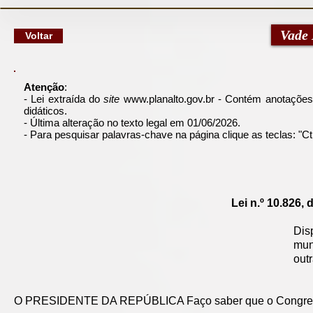
google-site-verification: googlec79a8dde6d277991.html
Vade
Voltar
Atenção
:
- Lei extraída do
site
www.planalto.gov.br
- Contém anotações pe
didáticos.
- Última alteração no texto legal em 01/06/2026.
- Para pesquisar palavras-chave na página clique as teclas: "
Lei n.º 10.826,
Dis
mun
out
O PRESIDENTE DA REPÚBLICA Faço saber que o Congresso 