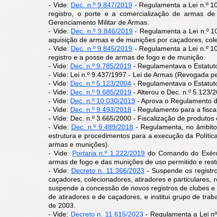
- Vide:
Dec. n.º 9.847/2019
- Regulamenta a Lei n.º 1
registro, o porte e a comercialização de armas 
Gerenciamento Militar de Armas.
- Vide:
Dec. n.º 9.846/2019
- Regulamenta a Lei n.º 1
aquisição de armas e de munições por caçadores, cole
- Vide:
Dec. n.º 9.845/2019
- Regulamenta a Lei n.º 10
registro e a posse de armas de fogo e de munição.
- Vide:
Dec. n.º 9.785/2019
- Regulamentava o Estatut
- Vide: Lei n.º 9.437/1997 - Lei de Armas (Revogada p
- Vide:
Dec. n.º 5.123/2004
- Regulamentava o Estatu
- Vide:
Dec. n.º 9.685/2019
- Alterou o Dec. n.º 5.123/
- Vide:
Dec. n.º 10.030/2019
- Aprova o Regulamento 
- Vide:
Dec. n.º 9.493/2018
- Regulamento para a fisca
- Vide: Dec. n.º 3.665/2000 - Fiscalização de produto
​​- Vide:
Dec. n.º 9.489/2018
- Regulamenta, no âmbito 
estrutura e procedimentos para a execução da Polític
armas e munições).
- Vide:
Portaria n.º 1.222/2019
do Comando do Exércit
armas de fogo e das munições de uso permitido e restr
- Vide:
Decreto n. 11.366/2023
-
Suspende os registro
caçadores, colecionadores, atiradores e particulares, 
suspende a concessão de novos registros de clubes e 
de atiradores e de caçadores, e institui grupo de tr
de 2003.
- Vide:
Decreto n. 11.615/2023
-
Regulamenta a Lei nº