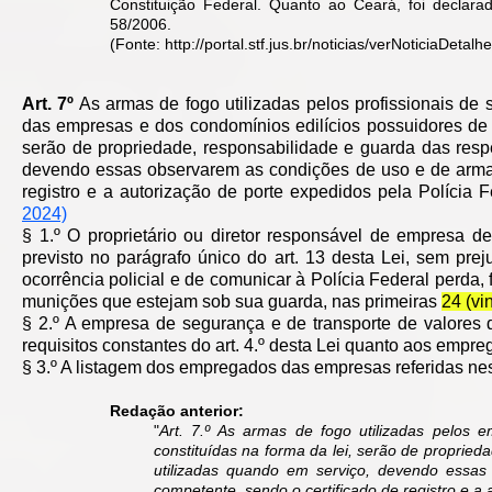
Constituição Federal. Quanto ao Ceará, foi declara
58/2006.
(Fonte:
http://portal.stf.jus.br/noticias/verNoticiaDe
Art. 7º
As armas de fogo utilizadas pelos profissionais de
das empresas e dos condomínios edilícios possuidores de s
serão de propriedade, responsabilidade e guarda das resp
devendo essas observarem as condições de uso e de armaz
registro e a autorização de porte expedidos pela Políc
2024)
§ 1.º O proprietário ou diretor responsável de empresa d
previsto no parágrafo único do art. 13 desta Lei, sem prej
ocorrência policial e de comunicar à Polícia Federal perda, 
munições que estejam sob sua guarda, nas primeiras
24 (vi
§ 2.º A empresa de segurança e de transporte de valores
requisitos constantes do art. 4.º desta Lei quanto aos empr
§ 3.º A listagem dos empregados das empresas referidas nes
Redação anterior:
"
Art. 7.º
As armas de fogo utilizadas pelos e
constituídas na forma da lei, serão de proprie
utilizadas quando em serviço, devendo essa
competente, sendo o certificado de registro e 