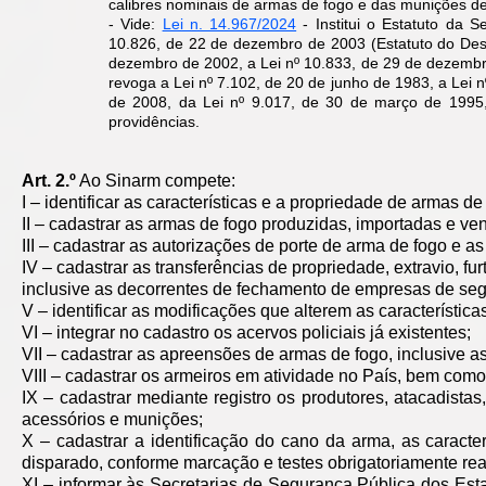
calibres nominais de armas de fogo e das munições d
- Vide:
Lei n. 14.967/2024
- Institui o Estatuto da S
10.826, de 22 de dezembro de 2003 (Estatuto do Des
dezembro de 2002, a Lei nº 10.833, de 29 de dezembr
revoga a Lei nº 7.102, de 20 de junho de 1983, a Lei n
de 2008, da Lei nº 9.017, de 30 de março de 1995,
providências.
Art. 2.º
Ao Sinarm compete:
I – identificar as características e a propriedade de armas d
II – cadastrar as armas de fogo produzidas, importadas e ve
III – cadastrar as autorizações de porte de arma de fogo e 
IV – cadastrar as transferências de propriedade, extravio, fu
inclusive as decorrentes de fechamento de empresas de segu
V – identificar as modificações que alterem as característic
VI – integrar no cadastro os acervos policiais já existentes;
VII – cadastrar as apreensões de armas de fogo, inclusive as
VIII – cadastrar os armeiros em atividade no País, bem como
IX – cadastrar mediante registro os produtores, atacadistas
acessórios e munições;
X – cadastrar a identificação do cano da arma, as caracte
disparado, conforme marcação e testes obrigatoriamente real
XI – informar às Secretarias de Segurança Pública dos Esta