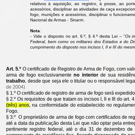
relativos à aquisição, ao registro, à posse, ao po
acessórios, disciplinar as atividades de caça excepcio
fogo, munições e acessórios, disciplinar o funcion
ame
Nacional de Armas - Sinarm.
Nota
:
- Vide o disposto no art. 6.º, § 4.º desta Lei – “
Os in
Federal, bem como os militares dos Estados e do Dist
cumprimento do disposto nos incisos I, II e III do mes
Art. 5.º
O certificado de Registro de Arma de Fogo, com valid
arma de fogo exclusivamente
no interior
de sua residênc
trabalho
, desde que seja ele o titular ou o responsável le
de 2004)
§ 1.º O certificado de registro de arma de fogo será expedid
§ 2.º Os requisitos de que tratam os incisos I, II e III do a
(três) anos
, na conformidade do estabelecido no regulamen
Fogo.
§ 3.º O proprietário de arma de fogo com certificados de re
até a data da publicação desta Lei que não optar pela entre
pertinente registro federal, até o dia 31 de dezembro d