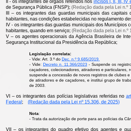
II - os integrantes de órgãos referidos nos
incisos I, II, III, I
de Segurança Pública (FNSP);
(Redação dada pela Lei n.º 
III – os integrantes das guardas municipais das capitai
habitantes, nas condições estabelecidas no regulamento d
IV - os integrantes das guardas municipais dos Municípios 
habitantes, quando em serviço;
(Redação dada pela Lei n.º
V – os agentes operacionais da Agência Brasileira de In
Segurança Institucional da Presidência da República;
​Legislação correlata:
- Vide: Art. 3.º do
Dec. n.º 9.685/2019.
- Vide:
Decreto n. 11.366/2023
-
Suspende os registro
caçadores, colecionadores, atiradores e particulares, 
suspende a concessão de novos registros de clubes e 
de atiradores e de caçadores, e institui grupo de tr
de 2003.
VI – os integrantes das polícias legislativas referidas no
ar
Federal
;
(Redação dada pela Lei nº 15.306, de 2025)
Nota
:
- Trata da autorização de porte para as polícias da C
VII – os integrantes do quadro efetivo dos agentes e gua