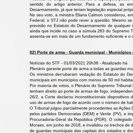
sentido do artigo anterior. Para a defesa, as em
Desarmamento, já que teriam legislação especial própr
No seu voto, a ministra Eliana Calmon considerou, entre
Federal, o STJ não pode rever a questão. Mesmo se 
previsão no Estatuto do Desarmamento de qualquer i
ainda que incide no caso a súmula 283 do Supremo Tri
assenta-se em mais de um fundamento suficiente e o 
02) Porte de arma - Guarda municipal - Municípios
Notícias do STF - 01/03/2021 20h38 - Atualizado há
Plenário garante porte de arma a todas as guardas mu
Os ministros derrubaram vedação do Estatuto do De
municipais em municípios com menos de 50 mil habita
Por maioria de votos, o Plenário do Supremo Tribunal 
tenham direito ao porte de armas de fogo, independe
26/2, a Corte declarou inconstitucionais dispositivo
uso de armas de fogo de acordo com o número de habi
O Tribunal julgou parcialmente procedentes as Ações D
pelos partidos Democratas (DEM) e Verde (PV), e imp
Procuradoria-Geral da República (PGR). O colegiado to
Moraes, em junho de 2018, e invalidou os trechos de d
de guardas municipais das capitais dos estados e do