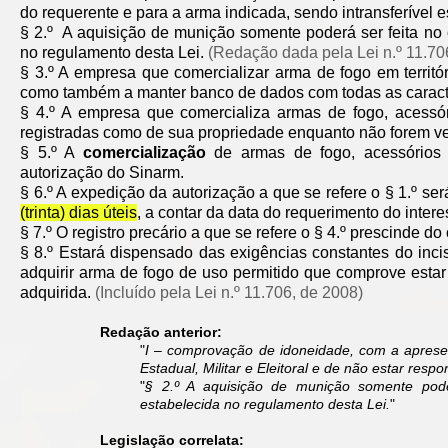
do requerente e para a arma indicada, sendo intransferível e
§ 2.º A aquisição de munição somente poderá ser feita no 
no regulamento desta Lei.
(Redação dada pela Lei n.º 11.70
§ 3.º A empresa que comercializar arma de fogo em territ
como também a manter banco de dados com todas as caracter
§ 4.º A empresa que comercializa armas de fogo, acessó
registradas como de sua propriedade enquanto não forem v
§ 5.º A
comercialização
de armas de fogo, acessórios 
autorização do Sinarm.
§ 6.º A expedição da autorização a que se refere o § 1.º 
(trinta) dias úteis
, a contar da data do requerimento do inter
§ 7.º O registro precário a que se refere o § 4.º prescinde do c
§ 8.º Estará dispensado das exigências constantes do incis
adquirir arma de fogo de uso permitido que comprove estar
adquirida.
(Incluído pela Lei n.º 11.706, de 2008)
Redação anterior:
"
I – comprovação de idoneidade, com a apresen
Estadual, Militar e Eleitoral e de não estar respo
"
§ 2.º A aquisição de munição somente pode
estabelecida no regulamento desta Lei.
"
Legislação correlata: