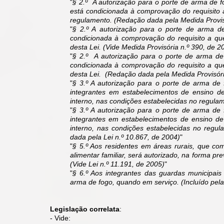
"
§ 2.º A autorização para o porte de arma de fog
está condicionada à comprovação do requisito a
regulamento. (Redação dada pela Medida Provis
"
§ 2.º A autorização para o porte de arma de 
condicionada à comprovação do requisito a que 
desta Lei. (Vide Medida Provisória n.º 390, de 2
"
§ 2.º A autorização para o porte de arma de f
condicionada à comprovação do requisito a que 
desta Lei. (Redação dada pela Medida Provisóri
"
§ 3.º A autorização para o porte de arma de
integrantes em estabelecimentos de ensino de 
interno, nas condições estabelecidas no regulam
"
§ 3.º A autorização para o porte de arma de
integrantes em estabelecimentos de ensino de 
interno, nas condições estabelecidas no regu
dada pela Lei n.º 10.867, de 2004)
"
"
§ 5.º Aos residentes em áreas rurais, que c
alimentar familiar, será autorizado, na forma pr
(Vide Lei n.º 11.191, de 2005)
"
"
§ 6.º Aos integrantes das guardas municipais
arma de fogo, quando em serviço. (Incluído pela
​Legislação correlata
:
- Vide: