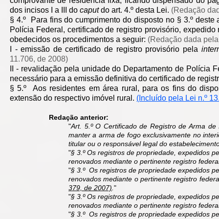
comprovante de residência fixa, ficando dispensado do p
dos incisos I a III do
caput
do art. 4.º desta Lei.
(Redação dada
§ 4.º Para fins do cumprimento do disposto no § 3.º deste 
Polícia Federal, certificado de registro provisório, expedi
obedecidos os procedimentos a seguir:
(Redação dada pela 
I - emissão de certificado de registro provisório pela
inter
11.706, de 2008)
II - revalidação pela unidade do Departamento de Polícia Fe
necessário para a emissão definitiva do certificado de regis
§ 5.º Aos residentes em área rural, para os fins do disp
extensão do respectivo imóvel rural.
(Incluído pela Lei n.º 1
Redação anterior:
"
Art. 5.º O Certificado de Registro de Arma de 
manter a arma de fogo exclusivamente no interi
titular ou o responsável legal do estabelecimen
"
§ 3.º Os registros de propriedade, expedidos pe
renovados mediante o pertinente registro federa
"
§ 3.º Os registros de propriedade expedidos pe
renovados mediante o pertinente registro fede
379, de 2007)
.
"
"
§ 3.º Os registros de propriedade, expedidos pe
renovados mediante o pertinente registro feder
"
§ 3.º Os registros de propriedade expedidos pe