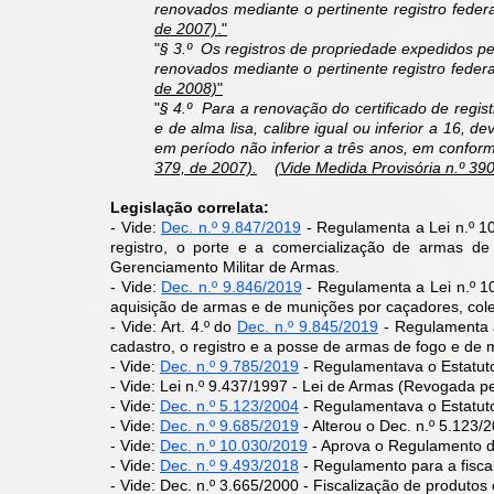
renovados mediante o pertinente registro feder
de 2007)
."
"
§ 3.º Os registros de propriedade expedidos pe
renovados mediante o pertinente registro fede
de 2008)
"
"
§ 4.º Para a renovação do certificado de regist
e de alma lisa, calibre igual ou inferior a 16, d
em período não inferior a três anos, em confo
379, de 2007).
(Vide Medida Provisória n.º 39
Legislação correlata:
- Vide:
Dec. n.º 9.847/2019
- Regulamenta a Lei n.º 1
registro, o porte e a comercialização de armas 
Gerenciamento Militar de Armas.
- Vide:
Dec. n.º 9.846/2019
- Regulamenta a Lei n.º 1
aquisição de armas e de munições por caçadores, cole
- Vide: Art. 4.º do
Dec. n.º 9.845/2019
- Regulamenta a
cadastro, o registro e a posse de armas de fogo e de 
- Vide:
Dec. n.º 9.785/2019
- Regulamentava o Estatut
- Vide: Lei n.º 9.437/1997 - Lei de Armas (Revogada p
- Vide:
Dec. n.º 5.123/2004
- Regulamentava o Estatu
- Vide:
Dec. n.º 9.685/2019
- Alterou o Dec. n.º 5.123/
- Vide:
Dec. n.º 10.030/2019
- Aprova o Regulamento 
- Vide:
Dec. n.º 9.493/2018
- Regulamento para a fisca
- Vide: Dec. n.º 3.665/2000 - Fiscalização de produto