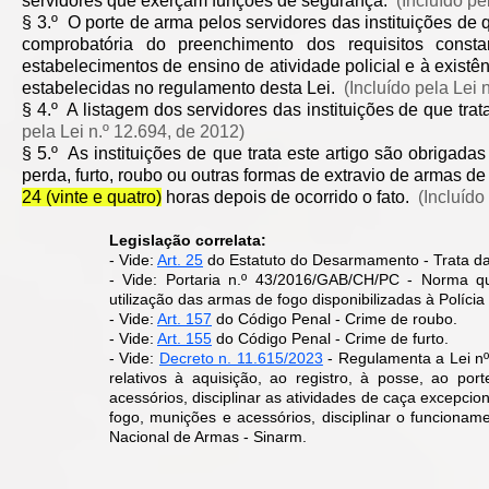
servidores que exerçam funções de segurança.
(Incluído pe
§ 3.º O porte de arma pelos servidores das instituições de
comprobatória do preenchimento dos requisitos cons
estabelecimentos de ensino de atividade policial e à existê
estabelecidas no regulamento desta Lei.
(Incluído pela Lei 
§ 4.º A listagem dos servidores das instituições de que tr
pela Lei n.º 12.694, de 2012)
§ 5.º As instituições de que trata este artigo são obrigadas
perda, furto, roubo ou outras formas de extravio de armas d
24 (vinte e quatro)
horas depois de ocorrido o fato.
(Incluído
Legislação correlata:
- Vide:
Art. 25
do Estatuto do Desarmamento - Trata da 
- Vide: Portaria n.º 43/2016/GAB/CH/PC - Norma qu
utilização das armas de fogo disponibilizadas à Polícia
- Vide:
Art. 157
do Código Penal - Crime de roubo.
- Vide:
Art. 155
do Código Penal - Crime de furto.
- Vide:
Decreto n. 11.615/2023
-
Regulamenta a Lei nº
relativos à aquisição, ao registro, à posse, ao po
acessórios, disciplinar as atividades de caça excepcio
fogo, munições e acessórios, disciplinar o funcion
ame
Nacional de Armas - Sinarm.