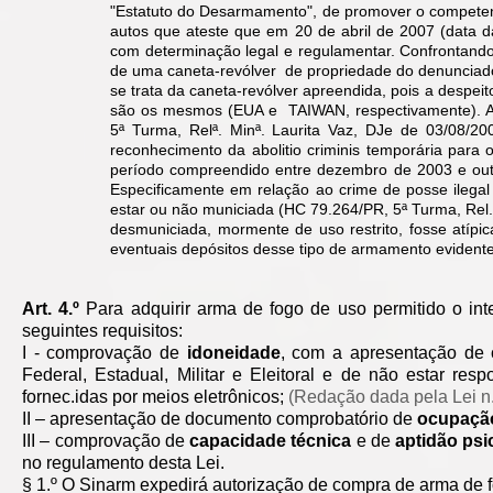
"Estatuto do Desarmamento", de promover o competen
autos que ateste que em 20 de abril de 2007 (data 
com determinação legal e regulamentar. Confrontando
de uma caneta-revólver de propriedade do denunciado
se trata da caneta-revólver apreendida, pois a despeit
são os mesmos (EUA e TAIWAN, respectivamente). Alé
5ª Turma, Relª. Minª. Laurita Vaz, DJe de 03/08/2
reconhecimento da abolitio criminis temporária para 
período compreendido entre dezembro de 2003 e out
Especificamente em relação ao crime de posse ilegal 
estar ou não municiada (HC 79.264/PR, 5ª Turma, Rel.
desmuniciada, mormente de uso restrito, fosse atípic
eventuais depósitos desse tipo de armamento evident
Art. 4.º
Para adquirir arma de fogo de uso permitido o int
seguintes requisitos:
I - comprovação de
idoneidade
, com a apresentação de c
Federal, Estadual, Militar e Eleitoral e de não estar res
fornec.idas por meios eletrônicos;
(Redação dada pela Lei n.
II – apresentação de documento comprobatório de
ocupação 
III – comprovação de
capacidade técnica
e de
aptidão psi
no regulamento desta Lei.
§ 1.º O Sinarm expedirá autorização de compra de arma de 