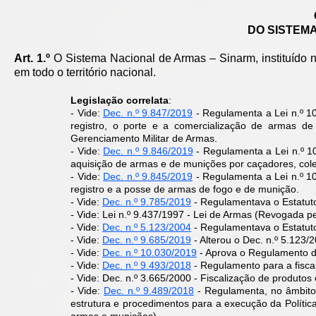
DO SISTEM
Art. 1.º
O Sistema Nacional de Armas – Sinarm, instituído no
em todo o território nacional.
Legislação correlata
:
- Vide:
Dec. n.º 9.847/2019
- Regulamenta a Lei n.º 1
registro, o porte e a comercialização de armas 
Gerenciamento Militar de Armas.
- Vide:
Dec. n.º 9.846/2019
- Regulamenta a Lei n.º 1
aquisição de armas e de munições por caçadores, cole
- Vide:
Dec. n.º 9.845/2019
- Regulamenta a Lei n.º 10
registro e a posse de armas de fogo e de munição.
- Vide:
Dec. n.º 9.785/2019
- Regulamentava o Estatut
- Vide: Lei n.º 9.437/1997 - Lei de Armas (Revogada p
- Vide:
Dec. n.º 5.123/2004
- Regulamentava o Estatu
- Vide:
Dec. n.º 9.685/2019
- Alterou o Dec. n.º 5.123/
- Vide:
Dec. n.º 10.030/2019
- Aprova o Regulamento 
- Vide:
Dec. n.º 9.493/2018
- Regulamento para a fisca
- Vide: Dec. n.º 3.665/2000 - Fiscalização de produto
​- Vide:
Dec. n.º 9.489/2018
- Regulamenta, no âmbito 
estrutura e procedimentos para a execução da Polític