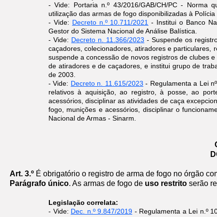
- Vide: Portaria n.º 43/2016/GAB/CH/PC - Norma qu
utilização das armas de fogo disponibilizadas à Polícia
​- Vide:
Decreto n.º 10.711/2021
- Institui o Banco Na
Gestor do Sistema Nacional de Análise Balística.
- Vide:
Decreto n. 11.366/2023
-
Suspende os registro
caçadores, colecionadores, atiradores e particulares, 
suspende a concessão de novos registros de clubes e 
de atiradores e de caçadores, e institui grupo de tr
de 2003.
- Vide:
Decreto n. 11.615/2023
-
Regulamenta a Lei nº
relativos à aquisição, ao registro, à posse, ao po
acessórios, disciplinar as atividades de caça excepcio
fogo, munições e acessórios, disciplinar o funcion
ame
Nacional de Armas - Sinarm.
D
Art. 3.º
É obrigatório o registro de arma de fogo no órgão co
Parágrafo único
. As armas de fogo de
uso restrito
serão re
Legislação correlata:
- Vide:
Dec. n.º 9.847/2019
- Regulamenta a Lei n.º 1