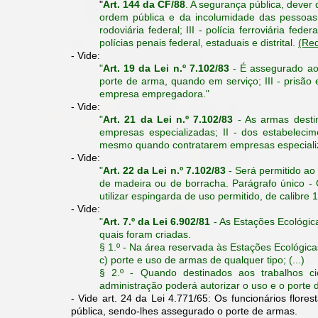
"
Art. 144 da CF/88
. A segurança pública, dever 
ordem pública e da incolumidade das pessoas e 
rodoviária federal; III - polícia ferroviária feder
polícias penais federal, estaduais e distrital.
(Red
- Vide:
"
Art. 19 da Lei n.º 7.102/83
- É assegurado ao v
porte de arma, quando em serviço; III - prisão 
empresa empregadora."
- Vide:
"
Art. 21 da Lei n.º 7.102/83
- As armas destin
empresas especializadas; II - dos estabelecim
mesmo quando contratarem empresas especiali
- Vide:
"
Art. 22 da Lei n.º 7.102/83
- Será permitido ao 
de madeira ou de borracha. Parágrafo único -
utilizar espingarda de uso permitido, de calibre 
- Vide:
"​
Art. 7.º da Lei 6.902/81
- As Estações Ecológic
quais foram criadas.
§ 1.º - Na área reservada às Estações Ecológicas 
c) porte e uso de armas de qualquer tipo; (...)
§ 2.º - Quando destinados aos trabalhos ci
administração poderá autorizar o uso e o porte 
- Vide art. 24 da Lei 4.771/65: Os funcionários flor
pública, sendo-lhes assegurado o porte de armas.