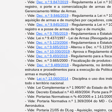
- Vide:
Dec. n.º 9.847/2019
- Regulamenta a Lei n.º 1
registro, o porte e a comercialização de armas 
Gerenciamento Militar de Armas.
- Vide:
Dec. n.º 9.846/2019
- Regulamenta a Lei n.º 1
aquisição de armas e de munições por caçadores, cole
- Vide:
Dec. n.º 9.845/2019
- Regulamenta a Lei n.º 10
registro e a posse de armas de fogo e de munição.
- Vide:
Dec. n.º 9.785/2019
- Regulamentava o Estatut
- Vide: Lei n.º 9.437/1997 - Lei de Armas (Revogada p
- Vide:
Dec. n.º 5.123/2004
- Regulamentava o Estatu
- Vide:
Dec. n.º 9.685/2019
- Alterou o Dec. n.º 5.123/
- Vide:
Dec. n.º 10.030/2019
- Aprova o Regulamento 
- Vide:
Dec. n.º 9.493/2018
- Regulamento para a fisca
- Vide: Dec. n.º 3.665/2000 - Fiscalização de produto
​​- Vide:
Dec. n.º 9.489/2018
- Regulamenta, no âmbito 
estrutura e procedimentos para a execução da Polític
armas e munições).
- Vide:
Lei n.º 13.060/2014
- Disciplina o uso dos in
todo o território nacional.
- Vide: Lei Complementar n.º 1.990/97 do Estado do Rio
- Vide: Decreto Estadual n.º 43.469/2004: Porte para Po
- Vide: Portarias Normativas n.ºs 40/2005 e 1.141/20
- Vide: Portaria Normativa n.º 1.369/2004 do MD - Ce
Aeronáutica.
- Vide: Portaria 21/05 do DLog - Aquisição, registro, c