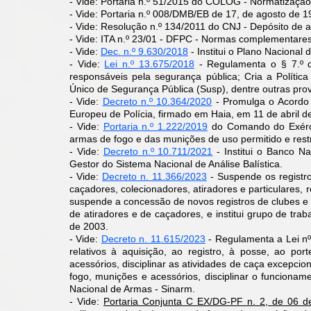
- Vide: Portaria n.º 51/2015 do COLOG - Normatização 
- Vide: Portaria n.º 008/DMB/EB de 17, de agosto de 1
- Vide: Resolução n.º 134/2011 do CNJ - Depósito de 
- Vide: ITA n.º 23/01 - DFPC - Normas complementares 
- Vide:
Dec. n.º 9.630/2018
- Institui o Plano Nacional
- Vide:
Lei n.º 13.675/2018
- Regulamenta o § 7.º
responsáveis pela segurança pública; Cria a Polític
Único de Segurança Pública (Susp), dentre outras prov
- Vide:
Decreto n.º 10.364/2020
-
Promulga o Acordo 
Europeu de Polícia, firmado em Haia, em 11 de abril d
- Vide:
Portaria n.º 1.222/2019
do Comando do Exércit
armas de fogo e das munições de uso permitido e restr
​- Vide:
Decreto n.º 10.711/2021
- Institui o B
anco Nac
Gestor do Sistema Nacional de Análise Balística.
- Vide:
Decreto n. 11.366/2023
- Suspende os registro
caçadores, colecionadores, atiradores e particulares, 
suspende a concessão de novos registros de clubes e 
de atiradores e de caçadores, e institui grupo de tr
de 2003.
- Vide:
Decreto n. 11.615/2023
-
Regulamenta a Lei nº
relativos à aquisição, ao registro, à posse, ao po
acessórios, disciplinar as atividades de caça excepcio
fogo, munições e acessórios, disciplinar o func
ioname
Nacional de Armas - Sinarm.
- Vide:
Portaria Conjunta C EX/DG-PF n. 2, de 06 