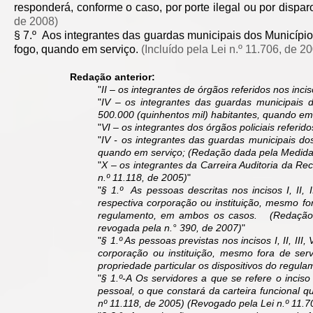
responderá, conforme o caso, por porte ilegal ou por dispa
de 2008)
§ 7.º Aos integrantes das guardas municipais dos Município
fogo, quando em serviço.
(Incluído pela Lei n.º 11.706, de 2
Redação anterior:
"
II – os integrantes de órgãos referidos nos inci
"
IV – os integrantes das guardas municipais
500.000 (quinhentos mil) habitantes, quando em
"
VI – os integrantes dos órgãos policiais referid
"
IV - os integrantes das guardas municipais d
quando em serviço; (Redação dada pela Medida 
"
X – os integrantes da Carreira Auditoria da Rec
n.º 11.118, de 2005)
"
"
§ 1.º As pessoas descritas nos incisos I, II, 
respectiva corporação ou instituição, mesmo f
regulamento, em ambos os casos. (Redação da
revogada pela n.° 390, de 2007)
"
"
§ 1.º As pessoas previstas nos incisos I, II, III
corporação ou instituição, mesmo fora de se
propriedade particular os dispositivos do regula
"
§ 1.º-A Os servidores a que se refere o inciso
pessoal, o que constará da carteira funcional q
nº 11.118, de 2005) (Revogado pela Lei n.º 11.7